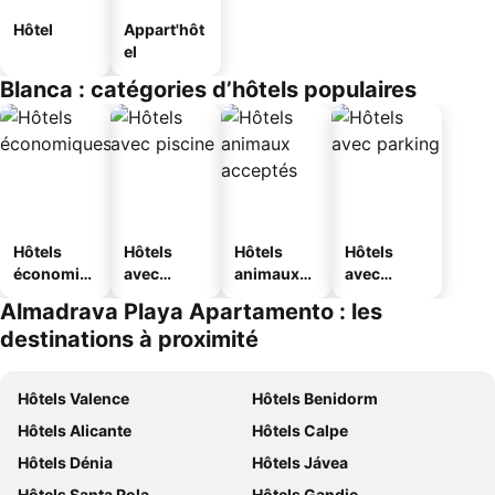
Hôtel
Appart'hôt
el
Blanca : catégories d’hôtels populaires
Hôtels
Hôtels
Hôtels
Hôtels
économiq
avec
animaux
avec
ues
piscine
acceptés
parking
Almadrava Playa Apartamento : les
destinations à proximité
Hôtels Valence
Hôtels Benidorm
Hôtels Alicante
Hôtels Calpe
Hôtels Dénia
Hôtels Jávea
Hôtels Santa Pola
Hôtels Gandie