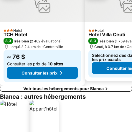
Casco Histórico
Île de Benidorm
Hotel
Hotel
3 Étoiles
2 Étoiles
TCH Hotel
Hotel Villa Ceuti
8,3
8,3
Très bien
(
2 462 évaluations
)
Très bien
(
1 759 éva
Lorquí, à 2.4 km de : Centre-ville
Ceutí, à 0.7 km de : Ce
Sélectionnez des da
76 $
de
les prix exacts
Consulter les prix de
10 sites
Consulter le
Consulter les prix
Voir tous les hébergements pour Blanca
Blanca : autres hébergements