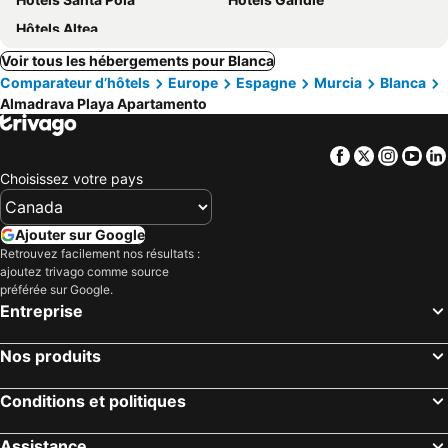
Hôtels Altea
Voir tous les hébergements pour Blanca
Comparateur d’hôtels
Europe
Espagne
Murcia
Blanca
Almadrava Playa Apartamento
Facebook
Twitter
Insta
Yo
Choisissez votre pays
Ajouter sur Google
Retrouvez facilement nos résultats :
ajoutez trivago comme source
préférée sur Google.
Entreprise
Nos produits
Conditions et politiques
Assistance