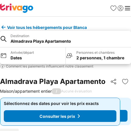
Favoris
Se con
Me
Voir tous les hébergements pour Blanca
Destination
Almadrava Playa Apartamento
Arrivée/départ
Personnes et chambres
Dates
2 personnes, 1 chambre
Comment les paiements influencent notre classement
Almadrava Playa Apartamento
Partager
Aj
Maison/appartement entier
/
Aucune évaluation
Sélectionnez des dates pour voir les prix exacts
Sélectionnez des dates pour voir les prix exacts
Consulter les prix
Consulter les prix