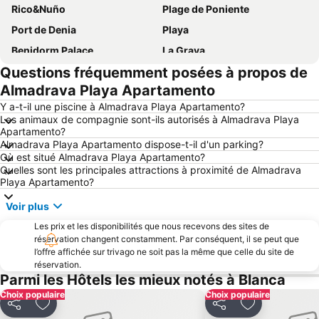
Rico&Nuño
Plage de Poniente
Port de Denia
Playa
Benidorm Palace
La Grava
Questions fréquemment posées à propos de
Cala de Finestrat
Playa del Poniente
Almadrava Playa Apartamento
Cala Granadella
El Portet
Y a-t-il une piscine à Almadrava Playa Apartamento?
Jamaica Inn
Puerto de Jávea
Les animaux de compagnie sont-ils autorisés à Almadrava Playa
Apartamento?
Cala de Moraig
El Campo
Almadrava Playa Apartamento dispose-t-il d'un parking?
Couvent des Augustines
Baix la Mar
Où est situé Almadrava Playa Apartamento?
Quelles sont les principales attractions à proximité de Almadrava
Maison de la Culture Marqués González de Quirós
de l'Albir
Playa Apartamento?
Foietes
Terra Nova
Voir plus
Port de Valence
Gandía
Les prix et les disponibilités que nous recevons des sites de
Levante o La Fossa
Balcon de la Méditerranée
réservation changent constamment. Par conséquent, il se peut que
l’offre affichée sur trivago ne soit pas la même que celle du site de
Centre Commercial la Marina
Punta del Raset
réservation.
Parmi les Hôtels les mieux notés à Blanca
La Cala
Arenal
Choix populaire
Choix populaire
Cala El Racó
Marxuquera
Partager
Ajouter à mes favoris
Partager
Ajouter à mes
Cap Negret
Cultural Maritime Centre