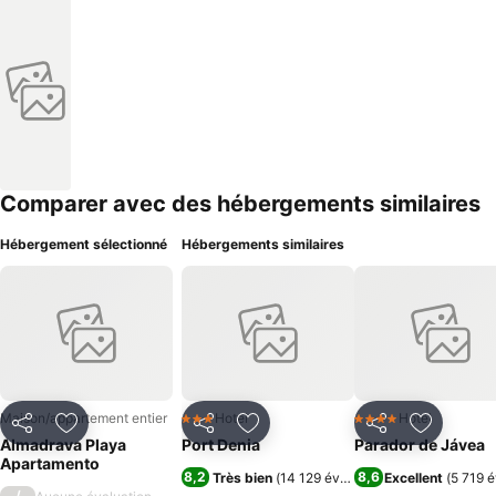
Comparer avec des hébergements similaires
Hébergement sélectionné
Hébergements similaires
Maison/appartement entier
Hotel
Hotel
3 Étoiles
4 Étoiles
Partager
Ajouter à mes favoris
Partager
Ajouter à mes favoris
Partager
Ajouter à
Almadrava Playa
Port Denia
Parador de Jávea
Apartamento
8,2
8,6
Très bien
(
14 129 évaluations
Excellent
)
(
5 719 é
/