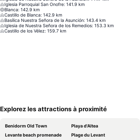
Iglesia Parroquial San Onofre
:
141.9
km
Blanca
:
142.9
km
Castillo de Blanca
:
142.9
km
Basílica Nuestra Señora de la Asunción
:
143.4
km
Iglesia de Nuestra Señora de los Remedios
:
153.3
km
Castillo de los Vélez
:
159.7
km
Explorez les attractions à proximité
Agrandir la carte
Benidorm Old Town
Playa d'Altea
Levante beach promenade
Plage du Levant