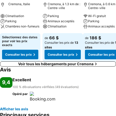
Cremona, Italie
Cremona, à 1.3 km de :
Cremona, à 0.6 km 
Centre-ville
Centre-ville
Climatisation
Parking
Wi-Fi gratuit
Parking
Animaux acceptés
Parking
Chambres non-fumeurs
Climatisation
Animaux acceptés
Consulter les prix
Consulter les prix
Consulter les pri
Sélectionnez des dates
66 $
186 $
de
de
pour voir les prix
Consulter les prix de
13
Consulter les prix de
exacts
sites
sites
Consulter les prix
Consulter les prix
Consulter les prix
Voir tous les hébergements pour Cremona
Avis
Excellent
9,4
100 % d’évaluations vérifiées (49 évaluations)
Opéré par
Afficher les avis
Principaux services