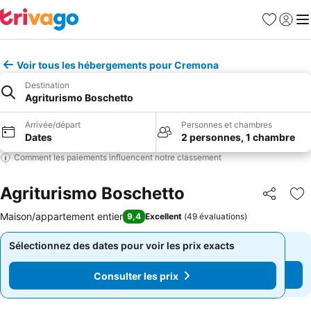
Favoris
Se con
Me
Voir tous les hébergements pour Cremona
Destination
Agriturismo Boschetto
Arrivée/départ
Personnes et chambres
Dates
2 personnes, 1 chambre
Comment les paiements influencent notre classement
Agriturismo Boschetto
Partager
Aj
Maison/appartement entier
9,4
Excellent
(
49 évaluations
)
Sélectionnez des dates pour voir les prix exacts
Sélectionnez des dates pour voir les prix exacts
Consulter les prix
Consulter les prix