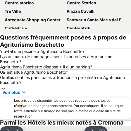
Centro storico
Centro Storico
Tre Ville
Piazza Cavalli
Antegnate Shopping Center
Santuario Santa Maria del Fonte
Cathédrale
Center Park
Questions fréquemment posées à propos de
Palazzo del Duca
Battistero
Agriturismo Boschetto
Baptistère
Village de Castell' Arquato
Y a-t-il une piscine à Agriturismo Boschetto?
Borgo di Vigoleno
Santa Maria Assunta e San Giacomo Maggiore
Les animaux de compagnie sont-ils autorisés à Agriturismo
Boschetto?
Rocca
Ospedale vecchio
Agriturismo Boschetto dispose-t-il d'un parking?
Abbazia di San Giovanni Evangelista
Où est situé Agriturismo Boschetto?
Quelles sont les principales attractions à proximité de Agriturismo
Boschetto?
Voir plus
Les prix et les disponibilités que nous recevons des sites de
réservation changent constamment. Par conséquent, il se peut que
l’offre affichée sur trivago ne soit pas la même que celle du site de
réservation.
Parmi les Hôtels les mieux notés à Cremona