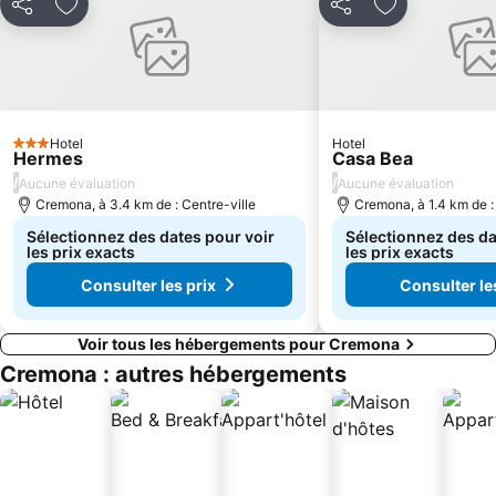
Partager
Ajouter à mes favoris
Partager
Ajouter à mes
Hotel
Hotel
3 Étoiles
Hermes
Casa Bea
/
/
Aucune évaluation
Aucune évaluation
Cremona, à 3.4 km de : Centre-ville
Cremona, à 1.4 km de :
Sélectionnez des dates pour voir
Sélectionnez des da
les prix exacts
les prix exacts
Consulter les prix
Consulter le
Voir tous les hébergements pour Cremona
Cremona : autres hébergements