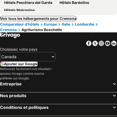
Hôtels Peschiera del Garda
Hôtels Bardolino
Hôtels Malcesine
Voir tous les hébergements pour Cremona
Comparateur d’hôtels
Europe
Italie
Lombardie
Cremona
Agriturismo Boschetto
Facebook
Twitter
Insta
Yo
Choisissez votre pays
Ajouter sur Google
Retrouvez facilement nos résultats :
ajoutez trivago comme source
préférée sur Google.
Entreprise
Nos produits
Conditions et politiques