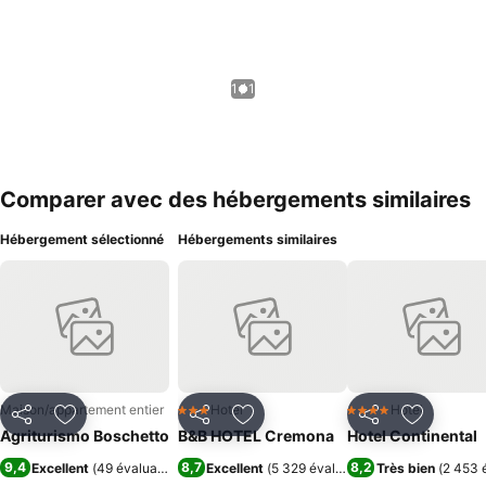
1 / 1
Comparer avec des hébergements similaires
Hébergement sélectionné
Hébergements similaires
Maison/appartement entier
Hotel
Hotel
3 Étoiles
4 Étoiles
Partager
Ajouter à mes favoris
Partager
Ajouter à mes favoris
Partager
Ajouter à
Agriturismo Boschetto
B&B HOTEL Cremona
Hotel Continental
9,4
8,7
8,2
Excellent
(
49 évaluations
)
Excellent
(
5 329 évaluations
Très bien
)
(
2 453 