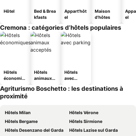
Hôtel
Bed & Brea
Appart'hôt
Maison
Appa
kfasts
el
d'hôtes
el
Cremona : catégories d’hôtels populaires
Hôtels
Hôtels
Hôtels
économiq
animaux
avec
ues
acceptés
parking
Agriturismo Boschetto : les destinations à
proximité
Hôtels Milan
Hôtels Vérone
Hôtels Bergame
Hôtels Sirmione
Hôtels Desenzano del Garda
Hôtels Lazise sul Garda