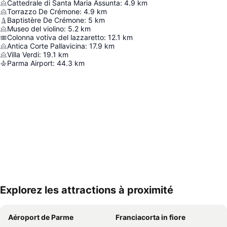
Cattedrale di Santa Maria Assunta
:
4.9
km
Torrazzo De Crémone
:
4.9
km
Baptistère De Crémone
:
5
km
Museo del violino
:
5.2
km
Colonna votiva del lazzaretto
:
12.1
km
Antica Corte Pallavicina
:
17.9
km
Villa Verdi
:
19.1
km
Parma Airport
:
44.3
km
Explorez les attractions à proximité
Agrandir la carte
Aéroport de Parme
Franciacorta in fiore