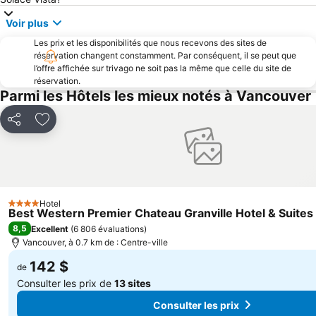
Pacific Centre
Pont Suspendu de Capilano
Voir plus
Montagne Grouse
Queen Elizabeth Park
Les prix et les disponibilités que nous recevons des sites de
Quadra West Park
Hastings Park
réservation changent constamment. Par conséquent, il se peut que
l’offre affichée sur trivago ne soit pas la même que celle du site de
Mount Pleasant Park
Aquarium de Vancouver
réservation.
Parmi les Hôtels les mieux notés à Vancouver
Chinatown
Vancouver City Hall
VanDusen Botanical Garden
Galerie d'Art de Vancouver
Partager
Ajouter à mes favoris
Vancouver Harbour Flight Centre
The Rocky Mountaineer
Zoo de Greater Vancouver
Burrard View Park
Britannia Mine Museum
Kerrisdale Park
Aberdeen Park
H R MacMillan Space Centre
Hotel
4 Étoiles
Best Western Premier Chateau Granville Hotel & Suites
Marpole Park
Lynn Canyon Park
8,5
Excellent
(
6 806 évaluations
)
Vancouver Lookout
Vancouver Public Library
Vancouver, à 0.7 km de : Centre-ville
John Hendry -Trout Lake - Park
Grouse Mountain Capilano Suspension Bridge Tour
142 $
de
Victoria Park
Hippodrome de Hastings
Consulter les prix de
13 sites
Consulter les prix