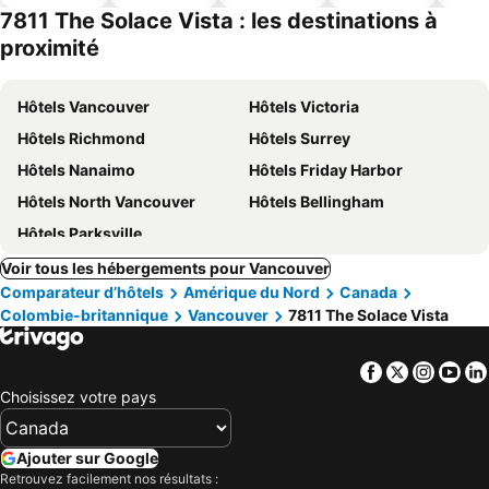
ues
piscine
acceptés
7811 The Solace Vista : les destinations à
proximité
Hôtels Vancouver
Hôtels Victoria
Hôtels Richmond
Hôtels Surrey
Hôtels Nanaimo
Hôtels Friday Harbor
Hôtels North Vancouver
Hôtels Bellingham
Hôtels Parksville
Voir tous les hébergements pour Vancouver
Comparateur d’hôtels
Amérique du Nord
Canada
Colombie-britannique
Vancouver
7811 The Solace Vista
Facebook
Twitter
Insta
Yo
Choisissez votre pays
Ajouter sur Google
Retrouvez facilement nos résultats :