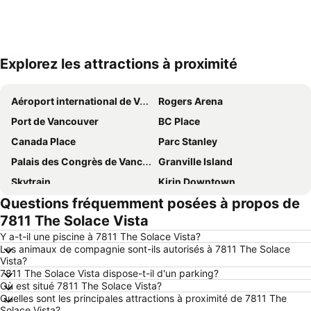
Explorez les attractions à proximité
Agrandir la carte
Aéroport international de Vancouver
Rogers Arena
Port de Vancouver
BC Place
Canada Place
Parc Stanley
Palais des Congrès de Vancouver
Granville Island
Skytrain
Kirin Downtown
Questions fréquemment posées à propos de
Centre-ville de Vancouver
Université de la Colombie-Brittanique
7811 The Solace Vista
Exposition Nationale du Pacifique
Yaletown
Y a-t-il une piscine à 7811 The Solace Vista?
Kitsilano Beach Park
Gastown
Les animaux de compagnie sont-ils autorisés à 7811 The Solace
Vista?
Robson Street
Coal Harbour Park
7811 The Solace Vista dispose-t-il d'un parking?
Station du Waterfront
English Bay Beach
Où est situé 7811 The Solace Vista?
Quelles sont les principales attractions à proximité de 7811 The
Davie Street - Davie Village
Monde des Sciences
Solace Vista?