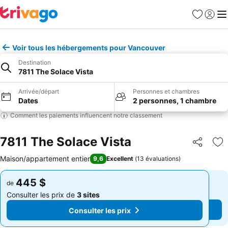
Favoris
Se con
Me
Voir tous les hébergements pour Vancouver
Destination
7811 The Solace Vista
Arrivée/départ
Personnes et chambres
Dates
2 personnes, 1 chambre
Comment les paiements influencent notre classement
7811 The Solace Vista
Partager
Aj
Maison/appartement entier
9,6
Excellent
(
13 évaluations
)
445 $
445 $
de
de
Consulter les prix de
3 sites
Consulter les prix de
3 sites
Consulter les prix
Consulter les prix