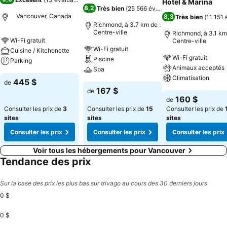
Hotel & Marina
8,2
Très bien
(
25 566 évaluations
)
Vancouver, Canada
8,3
Très bien
(
11 151 
Richmond, à 3.7 km de :
Centre-ville
Richmond, à 3.1 km
Wi-Fi gratuit
Centre-ville
Wi-Fi gratuit
Cuisine / Kitchenette
Wi-Fi gratuit
Piscine
Parking
Animaux acceptés
Spa
Climatisation
445 $
de
167 $
de
160 $
de
Consulter les prix de
3
Consulter les prix de
15
Consulter les prix de
sites
sites
sites
Consulter les prix
Consulter les prix
Consulter les prix
Voir tous les hébergements pour Vancouver
Tendance des prix
Sur la base des prix les plus bas sur trivago au cours des 30 derniers jours
0 $
0 $