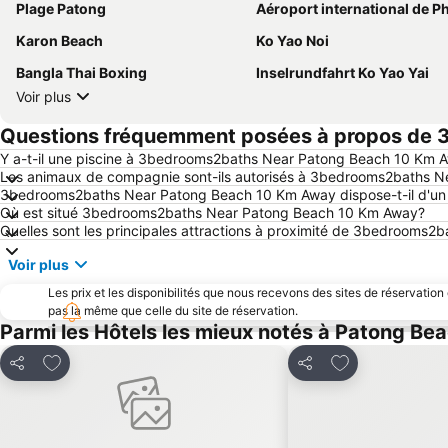
Plage Patong
Aéroport international de P
Karon Beach
Ko Yao Noi
Bangla Thai Boxing
Inselrundfahrt Ko Yao Yai
Voir plus
Questions fréquemment posées à propos de
Y a-t-il une piscine à 3bedrooms2baths Near Patong Beach 10 Km 
Les animaux de compagnie sont-ils autorisés à 3bedrooms2baths 
3bedrooms2baths Near Patong Beach 10 Km Away dispose-t-il d'un
Où est situé 3bedrooms2baths Near Patong Beach 10 Km Away?
Quelles sont les principales attractions à proximité de 3bedrooms
Voir plus
Les prix et les disponibilités que nous recevons des sites de réservation
pas la même que celle du site de réservation.
Parmi les Hôtels les mieux notés à Patong Be
Ajouter à mes favoris
Ajouter à mes f
Partager
Partager