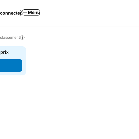
Menu
 connecter
 classement
 prix