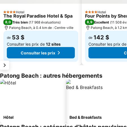
Hotel
Hotel
4 Étoiles
4 Étoiles
The Royal Paradise Hotel & Spa
Four Points by Sh
8,0
8,9
Très bien
(
17 968 évaluations
)
Excellent
(
11 508 év
Patong Beach, à 0.4 km de : Centre-ville
Patong Beach, à 1.2 km
53 $
142 $
de
de
Consulter les prix de
12 sites
Consulter les prix d
Consulter les prix
C
Patong Beach : autres hébergements
Hôtel
Bed & Breakfasts