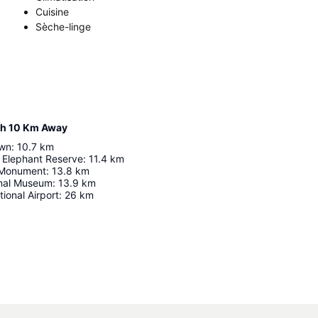
Cuisine
Sèche-linge
ch 10 Km Away
own
:
10.7
km
 Elephant Reserve
:
11.4
km
 Monument
:
13.8
km
onal Museum
:
13.9
km
ional Airport
:
26
km
Agrandir la carte