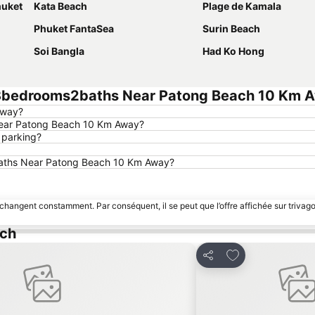
huket
Kata Beach
Plage de Kamala
Phuket FantaSea
Surin Beach
Soi Bangla
Had Ko Hong
 3bedrooms2baths Near Patong Beach 10 Km 
Away?
Near Patong Beach 10 Km Away?
 parking?
2baths Near Patong Beach 10 Km Away?
 changent constamment. Par conséquent, il se peut que l’offre affichée sur trivago
ach
avoris
Ajouter à mes fa
Partager