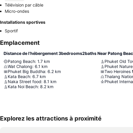
Télévision par câble
Micro-ondes
Installations sportives
Sportif
Emplacement
Distance de l’hébergement 3bedrooms2baths Near Patong Bea
Patong Beach
:
1.7
km
Phuket Old T
Wat Chalong
:
6.1
km
Phuket Nature
Phuket Big Buddha
:
6.2
km
Two Heroines
Kata Beach
:
6.7
km
Thalang Nati
Naka Street food
:
8.1
km
Phuket Internat
Kata Noi Beach
:
8.2
km
Explorez les attractions à proximité