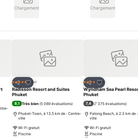
Chargement
Chargement
is
Ajouter à mes favoris
Ajouter à mes fav
Hotel
Hotel
5 Étoiles
4 Étoiles
Partager
Partager
rt
Radisson Resort and Suites
Wyndham Sea Pearl Reso
Phuket
Phuket
8,1
7,4
Très bien
(
5 069 évaluations
)
(
7 375 évaluations
)
ntre-
Phuket-Town, à 13.5 km de : Centre-
Patong Beach, à 2.3 km de :
ville
ville
Wi-Fi gratuit
Wi-Fi gratuit
Piscine
Piscine