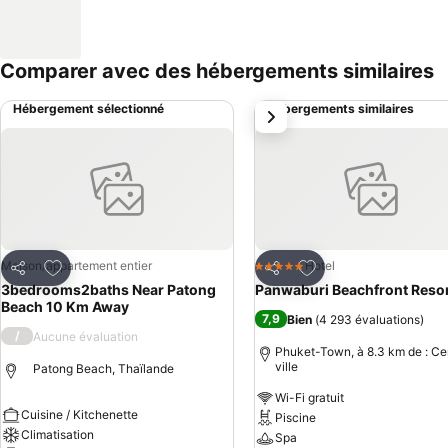
Comparer avec des hébergements similaires
Hébergement sélectionné
Hébergements similaires
suivant
Ajouter à mes favoris
Ajouter à mes favor
Maison/appartement entier
Hotel
5 Étoiles
Partager
Partager
3bedrooms2baths Near Patong
Panwaburi Beachfront Reso
Beach 10 Km Away
7,9
Bien
(
4 293 évaluations
)
/
Aucune évaluation
Phuket-Town, à 8.3 km de : Ce
ville
Patong Beach, Thaïlande
Wi-Fi gratuit
Cuisine / Kitchenette
Piscine
Climatisation
Spa