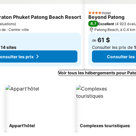
Hotel
4 Étoiles
eraton Phuket Patong Beach Resort
Beyond Patong
8,7
aluations
)
Excellent
(
4 923 éval
 de : Centre-ville
Patong Beach, à 0.4 km d
61 $
de
e
14 sites
Consulter les prix de
1
onsulter les prix
Consulter les 
Voir tous les hébergements pour Pat
Appart'hôtel
Complexes touristiques