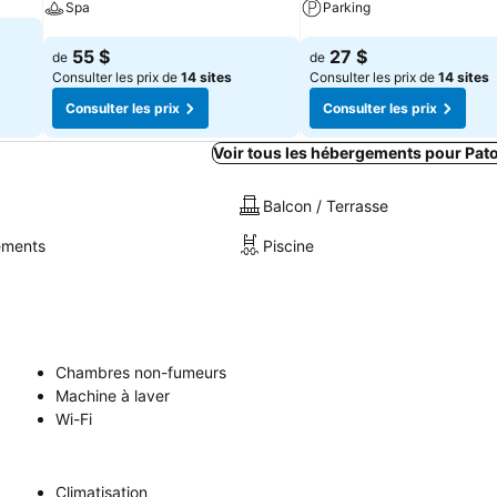
Spa
Parking
Consulter les prix
Consulter les prix
55 $
27 $
de
de
Consulter les prix de
14 sites
Consulter les prix de
14 sites
Consulter les prix
Consulter les prix
Voir tous les hébergements pour Pat
Balcon / Terrasse
sements
Piscine
Chambres non-fumeurs
Machine à laver
Wi-Fi
Climatisation