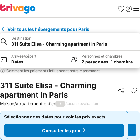
Favoris
Se con
Me
Voir tous les hébergements pour Paris
Destination
311 Suite Elisa - Charming apartment in Paris
Arrivée/départ
Personnes et chambres
Dates
2 personnes, 1 chambre
Comment les paiements influencent notre classement
311 Suite Elisa - Charming
apartment in Paris
Partager
Aj
Maison/appartement entier
/
Aucune évaluation
Sélectionnez des dates pour voir les prix exacts
Sélectionnez des dates pour voir les prix exacts
Consulter les prix
Consulter les prix