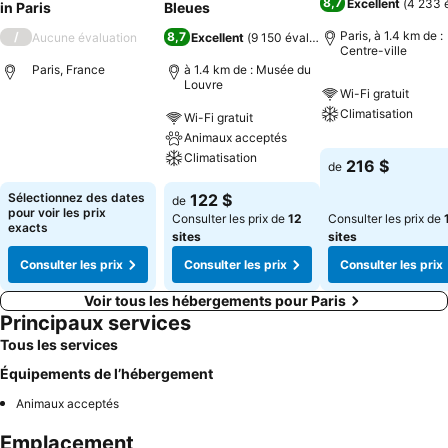
8,7
Excellent
(
4 233 
in Paris
Bleues
Paris, à 1.4 km de :
/
8,7
Aucune évaluation
Excellent
(
9 150 évaluations
)
Centre-ville
Paris, France
à 1.4 km de : Musée du
Louvre
Wi-Fi gratuit
Climatisation
Wi-Fi gratuit
Animaux acceptés
Climatisation
216 $
de
Sélectionnez des dates
122 $
de
pour voir les prix
Consulter les prix de
12
Consulter les prix de
exacts
sites
sites
Consulter les prix
Consulter les prix
Consulter les prix
Voir tous les hébergements pour Paris
Principaux services
Tous les services
Équipements de l’hébergement
Animaux acceptés
Emplacement