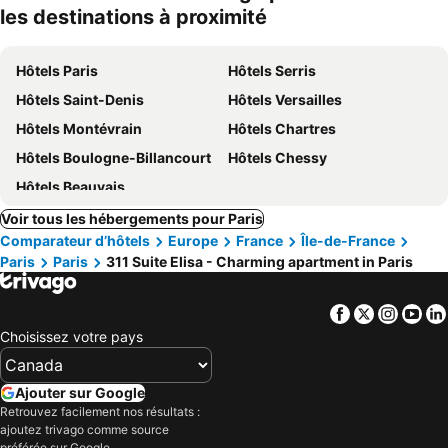
les destinations à proximité
Hôtels Paris
Hôtels Serris
Hôtels Saint-Denis
Hôtels Versailles
Hôtels Montévrain
Hôtels Chartres
Hôtels Boulogne-Billancourt
Hôtels Chessy
Hôtels Beauvais
Voir tous les hébergements pour Paris
Comparateur d’hôtels
Europe
France
Île-de-France
Paris
Paris
311 Suite Elisa - Charming apartment in Paris
Facebook
Twitter
Insta
Yo
Choisissez votre pays
Ajouter sur Google
Retrouvez facilement nos résultats :
ajoutez trivago comme source
préférée sur Google.