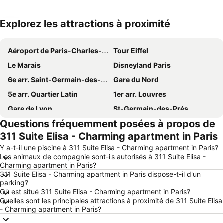
Explorez les attractions à proximité
Agrandir la carte
Aéroport de Paris-Charles-de-Gaulle
Tour Eiffel
Le Marais
Disneyland Paris
6e arr. Saint-Germain-des-Prés
Gare du Nord
5e arr. Quartier Latin
1er arr. Louvres
Gare de Lyon
St-Germain-des-Prés
Questions fréquemment posées à propos de
Quartier Latin
Butte de Montmartre
311 Suite Elisa - Charming apartment in Paris
Musée du Louvre
9e arr. Opéra
Y a-t-il une piscine à 311 Suite Elisa - Charming apartment in Paris?
La Vallée Village
4e arr. Hôtel-de-Ville
Les animaux de compagnie sont-ils autorisés à 311 Suite Elisa -
Charming apartment in Paris?
7e arr. Invalides
8e arr. Champs-Élysées
311 Suite Elisa - Charming apartment in Paris dispose-t-il d'un
Gare Montparnasse
Aéroport Paris-Orly
parking?
Où est situé 311 Suite Elisa - Charming apartment in Paris?
3e arr.Temple
Arc de Triomphe
Quelles sont les principales attractions à proximité de 311 Suite Elisa
- Charming apartment in Paris?
Champs-Élysées
18e arr. Montmartre