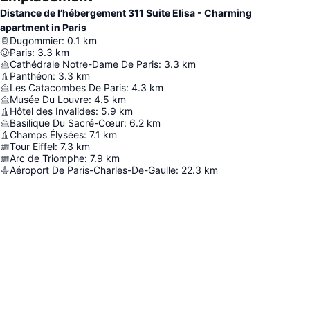
Distance de l’hébergement 311 Suite Elisa - Charming
apartment in Paris
Dugommier
:
0.1
km
Paris
:
3.3
km
Cathédrale Notre-Dame De Paris
:
3.3
km
Panthéon
:
3.3
km
Les Catacombes De Paris
:
4.3
km
Musée Du Louvre
:
4.5
km
Hôtel des Invalides
:
5.9
km
Basilique Du Sacré-Cœur
:
6.2
km
Champs Élysées
:
7.1
km
Tour Eiffel
:
7.3
km
Arc de Triomphe
:
7.9
km
Aéroport De Paris-Charles-De-Gaulle
:
22.3
km