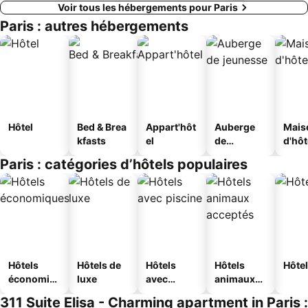
Voir tous les hébergements pour Paris
Paris : autres hébergements
Hôtel
Bed & Brea
Appart'hôt
Auberge
Mais
kfasts
el
de
d'hô
jeunesse
Paris : catégories d’hôtels populaires
Hôtels
Hôtels de
Hôtels
Hôtels
Hôtel
économiq
luxe
avec
animaux
ues
piscine
acceptés
311 Suite Elisa - Charming apartment in Paris :