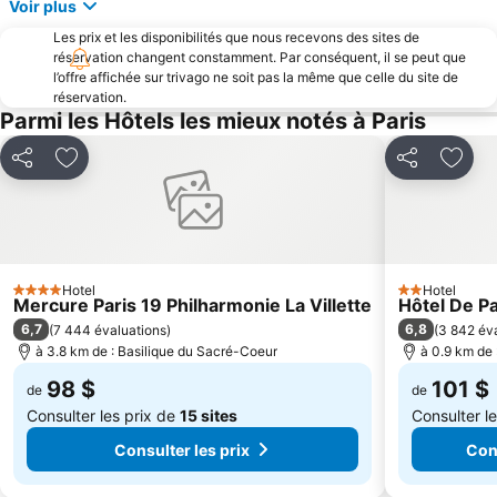
Notre-Dame Cathedral
Montparnasse
Voir plus
2e arr. Sentier
11e arr. Bastille
Les prix et les disponibilités que nous recevons des sites de
réservation changent constamment. Par conséquent, il se peut que
14e arr. Montparnasse
Gare de l'Est
l’offre affichée sur trivago ne soit pas la même que celle du site de
10e arr. République
réservation.
Gare Saint Lazare
Parmi les Hôtels les mieux notés à Paris
Saint-Germain-des-Prés Metro Station
15e arr. Porte de Versailles
16e arr. Passy
Notre-Dame
Partager
Ajouter à mes favoris
Partager
Ajout
13e arr. Place d'Italie
Jardin du Luxembourg
Palais Garnier Opera National de Paris
17e arr. Batignolles
Les Halles
Galeries Lafayette Paris Haussmann
Moulin Rouge
Hotel
Gare de Lyon Metro Station
Hotel
4 Étoiles
2 Étoiles
Mercure Paris 19 Philharmonie La Villette
Hôtel De P
12e arr. Bercy
Paris Expo Porte de Versailles
6,7
6,8
(
7 444 évaluations
)
(
3 842 év
à 3.8 km de : Basilique du Sacré-Coeur
à 0.9 km de 
La Défense
19e arr. La Villette
98 $
101 $
Château de Versailles
Bercy
de
de
Consulter les prix de
15 sites
Consulter l
Consulter les prix
Cons