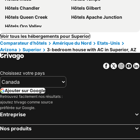
Hôtels Chandler
Hôtels Gilbert
Hôtels Queen Creek
Hôtels Apache Junction
Hôtels Oro Valley
Voir tous les hébergements pour Superior
Comparateur d’hôtels
Amérique du Nord
Etats-Unis
Arizona
Superior
3-bedroom house with AC in Superior, AZ
Facebook
Twitter
Insta
Yo
Choisissez votre pays
Ajouter sur Google
Retrouvez facilement nos résultats :
ajoutez trivago comme source
préférée sur Google.
Entreprise
Nos produits