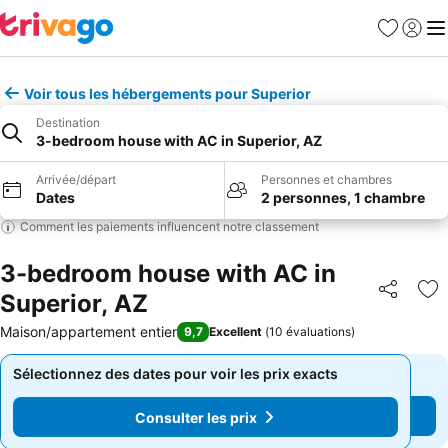
Favoris
Se con
Me
Voir tous les hébergements pour Superior
Destination
3-bedroom house with AC in Superior, AZ
Arrivée/départ
Personnes et chambres
Dates
2 personnes, 1 chambre
Comment les paiements influencent notre classement
3-bedroom house with AC in
Superior, AZ
Partager
Aj
Maison/appartement entier
9,7
Excellent
(
10 évaluations
)
Sélectionnez des dates pour voir les prix exacts
Sélectionnez des dates pour voir les prix exacts
Consulter les prix
Consulter les prix