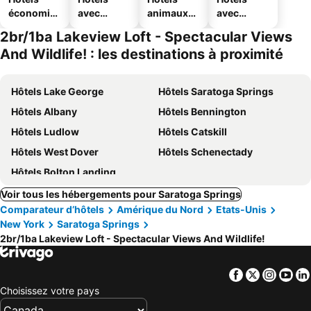
économiq
avec
animaux
avec
ues
piscine
acceptés
parking
2br/1ba Lakeview Loft - Spectacular Views
And Wildlife! : les destinations à proximité
Hôtels Lake George
Hôtels Saratoga Springs
Hôtels Albany
Hôtels Bennington
Hôtels Ludlow
Hôtels Catskill
Hôtels West Dover
Hôtels Schenectady
Hôtels Bolton Landing
Voir tous les hébergements pour Saratoga Springs
Comparateur d’hôtels
Amérique du Nord
Etats-Unis
New York
Saratoga Springs
2br/1ba Lakeview Loft - Spectacular Views And Wildlife!
Facebook
Twitter
Insta
Yo
Choisissez votre pays