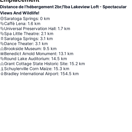
Distance de l’hébergement 2br/1ba Lakeview Loft - Spectacular
Views And Wildlife!
Saratoga Springs
:
0
km
Caffè Lena
:
1.6
km
Universal Preservation Hall
:
1.7
km
Spa Little Theatre
:
2.1
km
Saratoga Springs
:
3.1
km
Dance Theater
:
3.1
km
Brookside Museum
:
9.5
km
Benedict Arnold Monument
:
13.1
km
Round Lake Auditorium
:
14.5
km
Grant Cottage State Historic Site
:
15.2
km
Schuylerville Corn Maize
:
15.3
km
Bradley International Airport
:
154.5
km