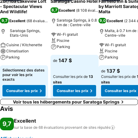
2br/1ba Lakeview Loft
Saratoga Casino Hotel
Fairfield Inn & Suit
- Spectacular Views
by Marriott Sarato
8,7
Excellent
(
8 108 évaluations
)
And Wildlife!
Malta
Saratoga Springs, à 0.8
9,7
9,0
Excellent
(
68 évaluations
)
Excellent
(
2 344 
km de : Centre-ville
Saratoga Springs,
Malta, à 0.7 km de 
Wi-Fi gratuit
Etats-Unis
Centre-ville
Piscine
Cuisine / Kitchenette
Wi-Fi gratuit
Parking
Climatisation
Piscine
Parking
Parking
Consulter les prix
147 $
de
Consulter les prix
Consulter les pri
Sélectionnez des dates
137 $
de
pour voir les prix
Consulter les prix de
13
Consulter les prix de
exacts
sites
sites
Consulter les prix
Consulter les prix
Consulter les prix
Voir tous les hébergements pour Saratoga Springs
Avis
Excellent
9,7
sur la base de 68 évaluations provenant de sites
réputés