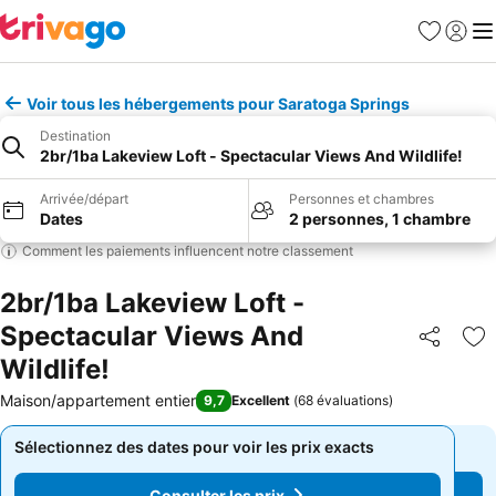
Favoris
Se con
Me
Voir tous les hébergements pour Saratoga Springs
Destination
2br/1ba Lakeview Loft - Spectacular Views And Wildlife!
Arrivée/départ
Personnes et chambres
Dates
2 personnes, 1 chambre
Comment les paiements influencent notre classement
2br/1ba Lakeview Loft -
Spectacular Views And
Partager
Aj
Wildlife!
Maison/appartement entier
9,7
Excellent
(
68 évaluations
)
Sélectionnez des dates pour voir les prix exacts
Sélectionnez des dates pour voir les prix exacts
Consulter les prix
Consulter les prix