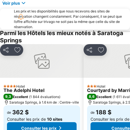
Voir plus
Les prix et les disponibilités que nous recevons des sites de
réservation changent constamment. Par conséquent, il se peut que
l’offre affichée sur trivago ne soit pas la même que celle du site de
réservation.
Parmi les Hôtels les mieux notés à Saratoga
Springs
Partager
Ajouter à mes favoris
Partager
Ajouter à mes
Hotel
Hotel
4 Étoiles
3 Étoiles
The Adelphi Hotel
Courtyard by Marri
9,3
8,6
Excellent
(
1 844 évaluations
)
Excellent
(
1 611 éva
Saratoga Springs, à 1.6 km de : Centre-ville
Saratoga Springs, à 2.5
362 $
188 $
de
de
Consulter les prix de
10 sites
Consulter les prix d
Consulter les prix
Consulter