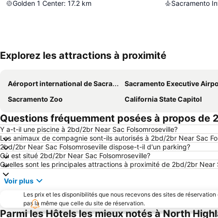
Golden 1 Center
:
17.2
km
Sacramento Int
Explorez les attractions à proximité
Aéroport international de Sacramento
Sacramento Executive Airpo
Sacramento Zoo
California State Capitol
Questions fréquemment posées à propos de 2
Y a-t-il une piscine à 2bd/2br Near Sac Folsomroseville?
Les animaux de compagnie sont-ils autorisés à 2bd/2br Near Sac Fo
2bd/2br Near Sac Folsomroseville dispose-t-il d'un parking?
Où est situé 2bd/2br Near Sac Folsomroseville?
Quelles sont les principales attractions à proximité de 2bd/2br Near
Voir plus
Les prix et les disponibilités que nous recevons des sites de réservation
pas la même que celle du site de réservation.
Parmi les Hôtels les mieux notés à North High