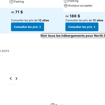
Parking
Parking
Animaux acceptés
Consulter les prix
71 $
de
Consulter les prix
186 $
de
Consulter les prix de
12 sites
Consulter les prix de
12 sites
Consulter les prix
Consulter les prix
Voir tous les hébergements pour North
s jours