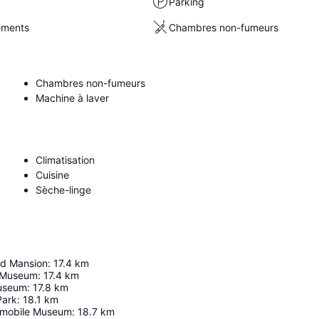
Parking
sements
Chambres non-fumeurs
Chambres non-fumeurs
Machine à laver
Climatisation
Cuisine
Sèche-linge
rd Mansion
:
17.4
km
a Museum
:
17.4
km
Museum
:
17.8
km
Park
:
18.1
km
tomobile Museum
:
18.7
km