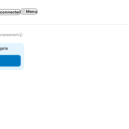
Menu
 connecter
 classement
 prix