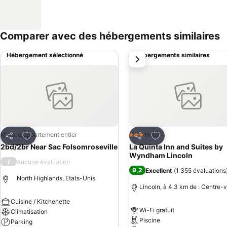
Comparer avec des hébergements similaires
Hébergement sélectionné
Hébergements similaires
suivant
Ajouter à mes favoris
Ajouter à mes favor
Maison/appartement entier
Hotel
3 Étoiles
Partager
Partager
2bd/2br Near Sac Folsomroseville
La Quinta Inn and Suites by
Wyndham Lincoln
/
Aucune évaluation
9,2
Excellent
(
1 355 évaluations
North Highlands, Etats-Unis
Lincoln, à 4.3 km de : Centre-vi
Cuisine / Kitchenette
Wi-Fi gratuit
Climatisation
Piscine
Parking