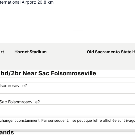
ernational Airport
:
20.8
km
Agrandir la carte
rt
Hornet Stadium
Old Sacramento State Histo
bd/2br Near Sac Folsomroseville
lsomroseville?
 Sac Folsomroseville?
 changent constamment. Par conséquent, il se peut que l’offre affichée sur trivago
lands