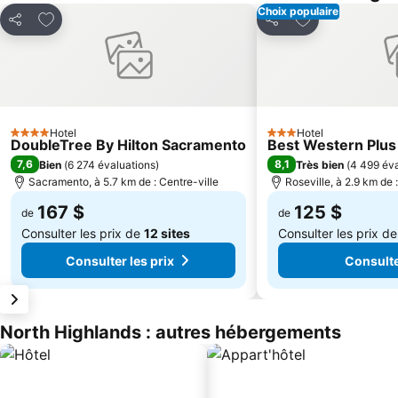
Choix populaire
Ajouter à mes favoris
Ajouter à mes f
Partager
Partager
Hotel
Hotel
4 Étoiles
3 Étoiles
DoubleTree By Hilton Sacramento
Best Western Plus 
7,6
8,1
Bien
(
6 274 évaluations
)
Très bien
(
4 499 éva
Sacramento, à 5.7 km de : Centre-ville
Roseville, à 2.9 km de 
167 $
125 $
de
de
Consulter les prix de
12 sites
Consulter les prix d
Consulter les prix
Consulte
North Highlands : autres hébergements