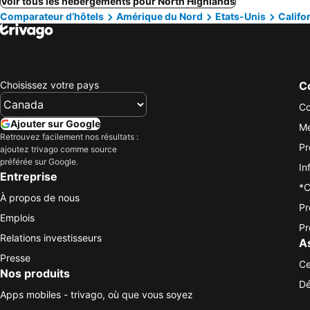
Voir tous les hébergements pour North Highlands
Comparateur d’hôtels
Amérique du Nord
Etats-Unis
Califo
Choisissez votre pays
Co
Co
Ajouter sur Google
Me
Retrouvez facilement nos résultats :
Pr
ajoutez trivago comme source
préférée sur Google.
In
Entreprise
*C
À propos de nous
Pr
Emplois
Pr
Relations investisseurs
A
Presse
Ce
Nos produits
Dé
Apps mobiles - trivago, où que vous soyez