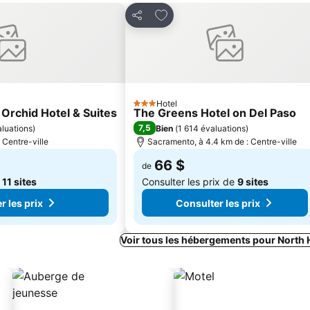
avoris
Ajouter à mes favoris
Partager
Hotel
3 Étoiles
Orchid Hotel & Suites
The Greens Hotel on Del Paso
7,5
luations
)
Bien
(
1 614 évaluations
)
: Centre-ville
Sacramento, à 4.4 km de : Centre-ville
66 $
de
e
11 sites
Consulter les prix de
9 sites
r les prix
Consulter les prix
Voir tous les hébergements pour North