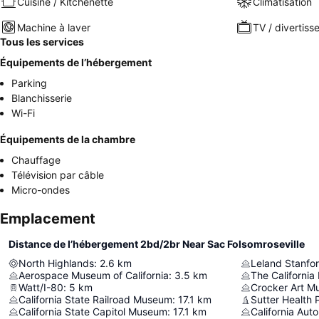
Cuisine / Kitchenette
Climatisation
Machine à laver
TV / divertis
Tous les services
Équipements de l’hébergement
Parking
Blanchisserie
Wi-Fi
Équipements de la chambre
Chauffage
Télévision par câble
Micro-ondes
Emplacement
Distance de l’hébergement 2bd/2br Near Sac Folsomroseville
North Highlands
:
2.6
km
Leland Stanfo
Aerospace Museum of California
:
3.5
km
The Californi
Watt/I-80
:
5
km
Crocker Art 
California State Railroad Museum
:
17.1
km
Sutter Health 
California State Capitol Museum
:
17.1
km
California Au