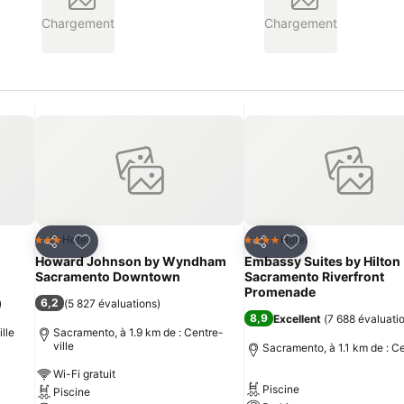
Chargement
Chargement
is
Ajouter à mes favoris
Ajouter à mes fav
Hotel
Hotel
3 Étoiles
4 Étoiles
Partager
Partager
Howard Johnson by Wyndham
Embassy Suites by Hilton
Sacramento Downtown
Sacramento Riverfront
Promenade
6,2
)
(
5 827 évaluations
)
8,9
Excellent
(
7 688 évaluati
lle
Sacramento, à 1.9 km de : Centre-
ville
Sacramento, à 1.1 km de : Ce
Wi-Fi gratuit
Piscine
Piscine