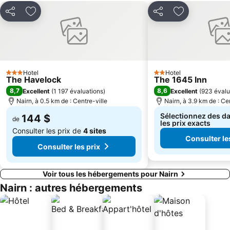
Partager
Ajouter à mes favoris
Partager
Ajouter à mes
Hotel
Hotel
3 Étoiles
2 Étoiles
The Havelock
The 1645 Inn
8,7
8,6
Excellent
(
1 197 évaluations
)
Excellent
(
923 évalu
Nairn, à 0.5 km de : Centre-ville
Nairn, à 3.9 km de : Ce
Sélectionnez des da
144 $
de
les prix exacts
Consulter les prix de
4 sites
Consulter le
Consulter les prix
Voir tous les hébergements pour Nairn
Nairn : autres hébergements