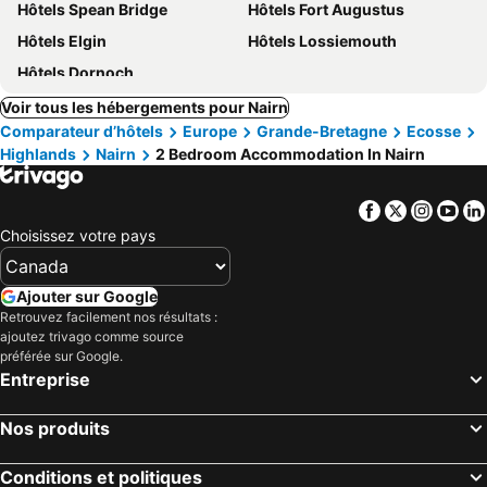
Hôtels Spean Bridge
Hôtels Fort Augustus
Hôtels Elgin
Hôtels Lossiemouth
Hôtels Dornoch
Voir tous les hébergements pour Nairn
Comparateur d’hôtels
Europe
Grande-Bretagne
Ecosse
Highlands
Nairn
2 Bedroom Accommodation In Nairn
Facebook
Twitter
Insta
Yo
Choisissez votre pays
Ajouter sur Google
Retrouvez facilement nos résultats :
ajoutez trivago comme source
préférée sur Google.
Entreprise
Nos produits
Conditions et politiques