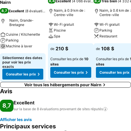
8,4
8,2
Excellent
(
4 066 évaluations
Très bien
)
(
4 332 
Nairn
Nairn, à 0.9 km de :
Nairn, à 0.6 km de :
8,7
Excellent
(
8 évaluations
)
Centre-ville
Centre-ville
Nairn, Grande-
Wi-Fi gratuit
Wi-Fi gratuit
Bretagne
Piscine
Parking
Cuisine / Kitchenette
Spa
Restaurant
Parking
Machine à laver
210 $
108 $
de
de
Sélectionnez des dates
Consulter les prix de
10
Consulter les prix de
pour voir les prix
sites
sites
exacts
Consulter les prix
Consulter les prix
Consulter les prix
Voir tous les hébergements pour Nairn
Avis
Excellent
8,7
sur la base de 8 évaluations provenant de sites
réputés
Afficher les avis
Principaux services