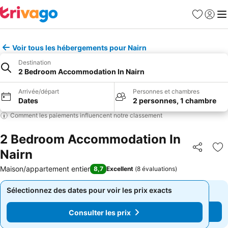
Favoris
Se con
Me
Voir tous les hébergements pour Nairn
Destination
2 Bedroom Accommodation In Nairn
Arrivée/départ
Personnes et chambres
Dates
2 personnes, 1 chambre
Comment les paiements influencent notre classement
2 Bedroom Accommodation In
Nairn
Partager
Aj
Maison/appartement entier
8,7
Excellent
(
8 évaluations
)
Sélectionnez des dates pour voir les prix exacts
Sélectionnez des dates pour voir les prix exacts
Consulter les prix
Consulter les prix