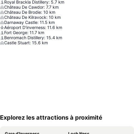
Royal Brackla Distillery
:
5.7
km
Château De Cawdor
:
7.7
km
Château De Brodie
:
10
km
Château De Kilravock
:
10
km
Darnaway Castle
:
11.5
km
Aéroport D'inverness
:
11.6
km
Fort George
:
11.7
km
Benromach Distillery
:
15.4
km
Castle Stuart
:
15.6
km
Explorez les attractions à proximité
Agrandir la carte
Gare d'Inverness
Loch Ness