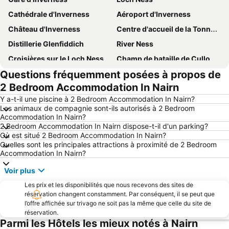
Cathédrale d'Inverness
Aéroport d'Inverness
Château d'Inverness
Centre d'accueil de la Tonnellerie de la Vallée de la Spey
Distillerie Glenfiddich
River Ness
Croisières sur le Loch Ness
Champ de bataille de Culloden
Questions fréquemment posées à propos de
Dunrobin Castle
Baxters Loch Ness Marathon
2 Bedroom Accommodation In Nairn
Inverness Leisure
Ness Walk
Y a-t-il une piscine à 2 Bedroom Accommodation In Nairn?
Abriachan Gardens
Glenmore Forest Park Visitor Centre
Les animaux de compagnie sont-ils autorisés à 2 Bedroom
Accommodation In Nairn?
St Mary's Catholic Church of Inverness
Eden Court Theatre
2 Bedroom Accommodation In Nairn dispose-t-il d'un parking?
Train à vapeur du Strathspey
Gare d'Aviemore
Où est situé 2 Bedroom Accommodation In Nairn?
Quelles sont les principales attractions à proximité de 2 Bedroom
Château d'Urquhart
Loch Ness Exhibition Centre
Accommodation In Nairn?
Brodie Castle
Stade Tulloch Caledonian
Voir plus
Northern Roots Festival
Scottish Open Golf Championships
Les prix et les disponibilités que nous recevons des sites de
Tomatin Whisky Distillery
Embo Beach
réservation changent constamment. Par conséquent, il se peut que
l’offre affichée sur trivago ne soit pas la même que celle du site de
Original Loch Ness Monster Visitor Centre
réservation.
Parmi les Hôtels les mieux notés à Nairn