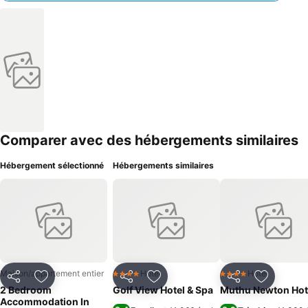
Comparer avec des hébergements similaires
Hébergement sélectionné
Hébergements similaires
Maison/appartement entier
Hotel
Hotel
4 Étoiles
4 Étoiles
Partager
Ajouter à mes favoris
Partager
Ajouter à mes favoris
Partager
Ajouter à
2 Bedroom
Golf View Hotel & Spa
Muthu Newton Hot
Accommodation In