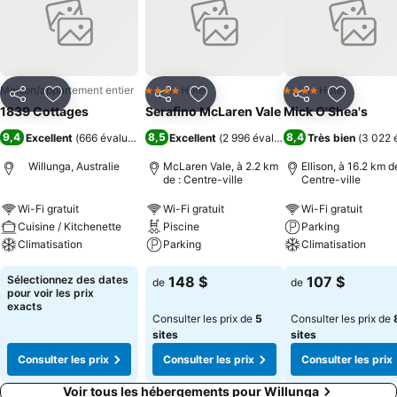
Maison/appartement entier
Hotel
Hotel
4 Étoiles
4 Étoiles
Partager
Ajouter à mes favoris
Partager
Ajouter à mes favoris
Partager
Ajouter à
1839 Cottages
Serafino McLaren Vale
Mick O'Shea's
9,4
8,5
8,4
Excellent
(
666 évaluations
)
Excellent
(
2 996 évaluations
Très bien
)
(
3 022 
Willunga, Australie
McLaren Vale, à 2.2 km
Ellison, à 16.2 km de
de : Centre-ville
Centre-ville
Wi-Fi gratuit
Wi-Fi gratuit
Wi-Fi gratuit
Cuisine / Kitchenette
Piscine
Parking
Climatisation
Parking
Climatisation
Sélectionnez des dates
148 $
107 $
de
de
pour voir les prix
exacts
Consulter les prix de
5
Consulter les prix de
sites
sites
Consulter les prix
Consulter les prix
Consulter les prix
Voir tous les hébergements pour Willunga