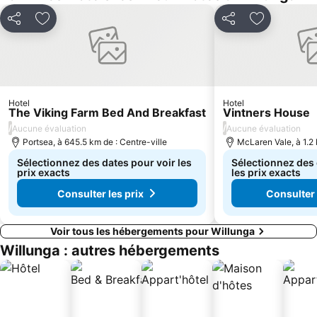
Partager
Ajouter à mes favoris
Partager
Ajouter à m
Hotel
Hotel
The Viking Farm Bed And Breakfast
Vintners House
/
/
Aucune évaluation
Aucune évaluation
Portsea, à 645.5 km de : Centre-ville
McLaren Vale, à 1.2 
Sélectionnez des dates pour voir les
Sélectionnez des 
prix exacts
les prix exacts
Consulter les prix
Consulter 
Voir tous les hébergements pour Willunga
Willunga : autres hébergements