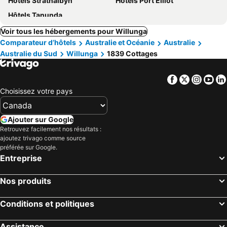
Hôtels Strathalbyn
Hôtels Port Elliot
Hôtels Tanunda
Voir tous les hébergements pour Willunga
Comparateur d’hôtels
Australie et Océanie
Australie
Australie du Sud
Willunga
1839 Cottages
Facebook
Twitter
Insta
Yo
Choisissez votre pays
Ajouter sur Google
Retrouvez facilement nos résultats :
ajoutez trivago comme source
préférée sur Google.
Entreprise
Nos produits
Conditions et politiques
Assistance