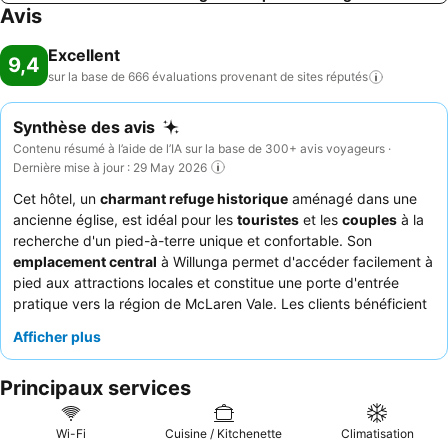
Avis
Excellent
9,4
sur la base de 666 évaluations provenant de sites
réputés
Synthèse des avis
Contenu résumé à l’aide de l’IA sur la base de 300+ avis voyageurs ·
Dernière mise à jour : 29 May 2026
Cet hôtel, un
charmant refuge historique
aménagé dans une
ancienne église, est idéal pour les
touristes
et les
couples
à la
recherche d'un pied-à-terre unique et confortable. Son
emplacement central
à Willunga permet d'accéder facilement à
pied aux attractions locales et constitue une porte d'entrée
pratique vers la région de McLaren Vale. Les clients bénéficient
d'équipements bien pensés, notamment une
machine à café à
Afficher plus
capsules
dans les chambres et un
parking gratuit
. Le
service
attentionné et arrangeant
est constamment salué, tout comme
Principaux services
les
offres de petit-déjeuner
exceptionnelles, comprenant un
délicieux pain au levain fraîchement cuit. Pour une expérience
vraiment relaxante, pensez à réserver une unité avec une
Wi-Fi
Cuisine / Kitchenette
Climatisation