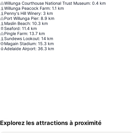
Willunga Courthouse National Trust Museum
:
0.4
km
Willunga Peacock Farm
:
1.1
km
Penny's Hill Winery
:
3
km
Port Willunga Pier
:
8.9
km
Maslin Beach
:
10.3
km
Seaford
:
11.4
km
Pingle Farm
:
13.7
km
Sundews Lookout
:
14
km
Magain Stadium
:
15.3
km
Adelaide Airport
:
36.3
km
Explorez les attractions à proximité
Agrandir la carte