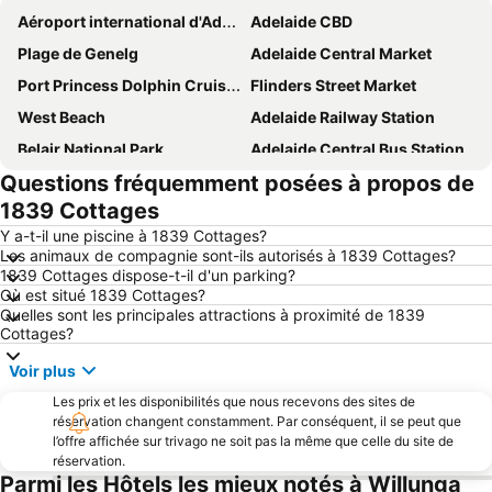
Aéroport international d'Adélaïde
Adelaide CBD
Plage de Genelg
Adelaide Central Market
Port Princess Dolphin Cruises
Flinders Street Market
West Beach
Adelaide Railway Station
Belair National Park
Adelaide Central Bus Station
Questions fréquemment posées à propos de
Plage Henley
Zoo d'Adelaïde
1839 Cottages
The Ghan
North Terrace
Y a-t-il une piscine à 1839 Cottages?
Les animaux de compagnie sont-ils autorisés à 1839 Cottages?
1839 Cottages dispose-t-il d'un parking?
Où est situé 1839 Cottages?
Quelles sont les principales attractions à proximité de 1839
Cottages?
Voir plus
Les prix et les disponibilités que nous recevons des sites de
réservation changent constamment. Par conséquent, il se peut que
l’offre affichée sur trivago ne soit pas la même que celle du site de
réservation.
Parmi les Hôtels les mieux notés à Willunga