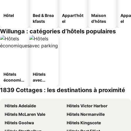
Hôtel
Bed & Brea
Appart'hôt
Maison
Appa
kfasts
el
d'hôtes
el
Willunga : catégories d’hôtels populaires
Hôtels
Hôtels
économiq
avec
ues
parking
1839 Cottages : les destinations à proximité
Hôtels Adelaïde
Hôtels Victor Harbor
Hôtels McLaren Vale
Hôtels Normanville
Hôtels Goolwa
Hôtels Kingscote