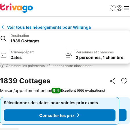
Favoris
Se con
Me
Voir tous les hébergements pour Willunga
Destination
1839 Cottages
Arrivée/départ
Personnes et chambres
Dates
2 personnes, 1 chambre
Comment les paiements influencent notre classement
1839 Cottages
Partager
Aj
Maison/appartement entier
9,4
Excellent
(
666 évaluations
)
Sélectionnez des dates pour voir les prix exacts
Sélectionnez des dates pour voir les prix exacts
Consulter les prix
Consulter les prix