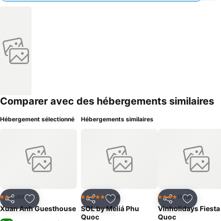
Comparer avec des hébergements similaires
Hébergement sélectionné
Hébergements similaires
Hotel
Hotel
Hotel
2 Étoiles
5 Étoiles
4 Étoiles
Partager
Ajouter à mes favoris
Partager
Ajouter à mes favoris
Partager
Ajouter à
Xuan Anh Guesthouse
SOL by Meliá Phu
Vinholidays Fiesta
Quoc
Quoc