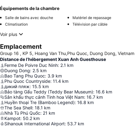
Équipements de la chambre
Salle de bains avec douche
Matériel de repassage
Climatisation
Télévision par câble
Voir plus
Emplacement
Group 16 , KP 5, Hoang Van Thu,Phu Quoc, Duong Dong, Vietnam
Distance de l’hébergement Xuan Anh Guesthouse
Ferme De Poivre Duc Ninh
:
2.1
km
Duong Dong
:
2.5
km
Bao Tang Phu Quoc
:
3.9
km
Phu Quoc Countryside
:
11.4
km
дикий пляж
:
15.5
km
Bảo tàng Gấu Teddy (Teddy Bear Museum)
:
16.6
km
Sân khấu thực cảnh Tinh hoa Việt Nam
:
16.7
km
Huyền thoại Tre (Bamboo Legend)
:
16.8
km
The Sea Shell
:
18.1
km
Nhà Tù Phú Quốc
:
21
km
Kampot
:
50.2
km
Sihanouk International Airport
:
53.7
km