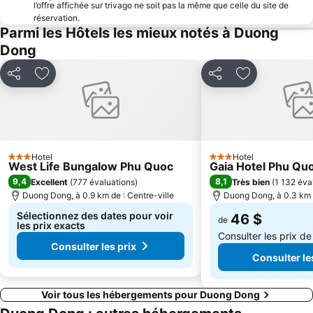
l’offre affichée sur trivago ne soit pas la même que celle du site de
réservation.
Parmi les Hôtels les mieux notés à Duong
Dong
Partager
Ajouter à mes favoris
Partager
Ajouter à mes
Hotel
Hotel
3 Étoiles
3 Étoiles
West Life Bungalow Phu Quoc
Gaia Hotel Phu Qu
9,4
8,1
Excellent
(
777 évaluations
)
Très bien
(
1 132 éva
Duong Dong, à 0.9 km de : Centre-ville
Duong Dong, à 0.3 km d
Sélectionnez des dates pour voir
46 $
de
les prix exacts
Consulter les prix d
Consulter les prix
Consulter le
Voir tous les hébergements pour Duong Dong