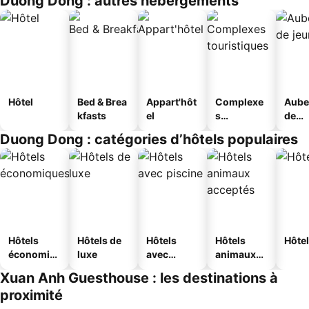
Duong Dong : autres hébergements
Hôtel
Bed & Brea
Appart'hôt
Complexe
Aube
kfasts
el
s
de
touristique
jeun
Duong Dong : catégories d’hôtels populaires
s
Hôtels
Hôtels de
Hôtels
Hôtels
Hôtel
économiq
luxe
avec
animaux
ues
piscine
acceptés
Xuan Anh Guesthouse : les destinations à
proximité