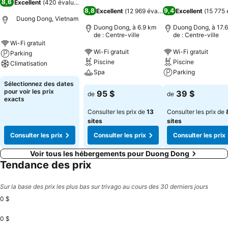
8,6
Excellent
(
420 évaluations
)
8,8
9,4
Excellent
(
12 969 évaluations
Excellent
)
(
15 775 
Duong Dong, Vietnam
Duong Dong, à 6.9 km
Duong Dong, à 17.
de : Centre-ville
de : Centre-ville
Wi-Fi gratuit
Wi-Fi gratuit
Wi-Fi gratuit
Parking
Piscine
Piscine
Climatisation
Spa
Parking
Sélectionnez des dates
pour voir les prix
95 $
39 $
de
de
exacts
Consulter les prix de
13
Consulter les prix de
sites
sites
Consulter les prix
Consulter les prix
Consulter les prix
Voir tous les hébergements pour Duong Dong
Tendance des prix
Sur la base des prix les plus bas sur trivago au cours des 30 derniers jours
0 $
0 $