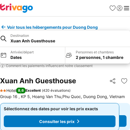
Favoris
Se con
Me
Voir tous les hébergements pour Duong Dong
Destination
Xuan Anh Guesthouse
Arrivée/départ
Personnes et chambres
Dates
2 personnes, 1 chambre
Comment les paiements influencent notre classement
Xuan Anh Guesthouse
Partager
Aj
Hotel
8,6
Excellent
(
420 évaluations
)
2 Étoiles
Group 16 , KP 5, Hoang Van Thu,Phu Quoc, Duong Dong, Vietnam
Sélectionnez des dates pour voir les prix exacts
Sélectionnez des dates pour voir les prix exacts
Consulter les prix
Consulter les prix