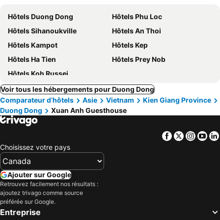
Hôtels Duong Dong
Hôtels Phu Loc
Hôtels Sihanoukville
Hôtels An Thoi
Hôtels Kampot
Hôtels Kep
Hôtels Ha Tien
Hôtels Prey Nob
Hôtels Koh Russei
Voir tous les hébergements pour Duong Dong
Comparateur d’hôtels
Asie
Vietnam
Kien Giang Province
Duong Dong
Xuan Anh Guesthouse
Facebook
Twitter
Insta
Yo
Choisissez votre pays
Ajouter sur Google
Retrouvez facilement nos résultats :
ajoutez trivago comme source
préférée sur Google.
Entreprise