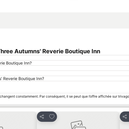
Agrandir la carte
hree Autumns' Reverie Boutique Inn
rie Boutique Inn?
s' Reverie Boutique Inn?
 changent constamment. Par conséquent, il se peut que l’offre affichée sur trivago
avoris
Ajouter à mes favoris
Partager
Par