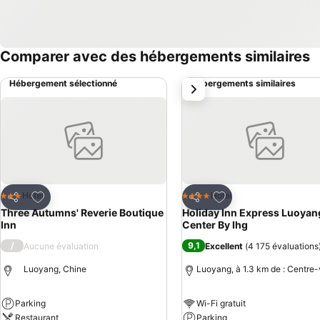
Comparer avec des hébergements similaires
Hébergement sélectionné
Hébergements similaires
suivant
Ajouter à mes favoris
Ajouter à mes favor
Hotel
Hotel
3 Étoiles
4 Étoiles
Partager
Partager
Three Autumns' Reverie Boutique
Holiday Inn Express Luoyan
Inn
Center By Ihg
/
9,1
Aucune évaluation
Excellent
(
4 175 évaluations
Luoyang, Chine
Luoyang, à 1.3 km de : Centre-v
Parking
Wi-Fi gratuit
Restaurant
Parking