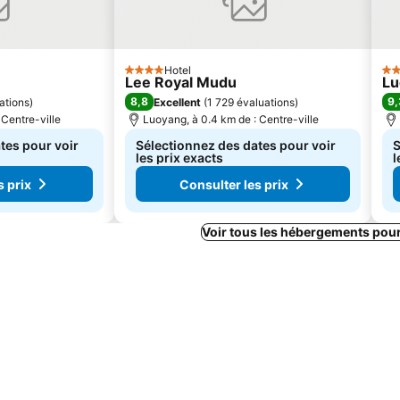
Hotel
4 Étoiles
3 É
Lee Royal Mudu
Lu
8,8
9,
ations
)
Excellent
(
1 729 évaluations
)
 Centre-ville
Luoyang, à 0.4 km de : Centre-ville
tes pour voir
Sélectionnez des dates pour voir
S
les prix exacts
l
s prix
Consulter les prix
Voir tous les hébergements pou