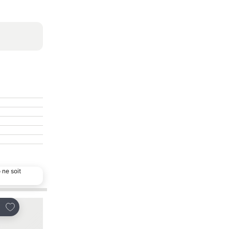
 ne soit
Ajouter à mes favoris
Ajouter à mes favor
tager
Partager