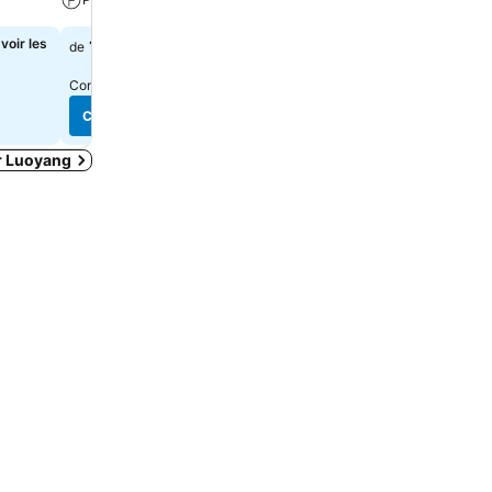
Climatisation
voir les
126 $
de
42 $
de
Consulter les prix de
7 sites
Consulter les prix de
9 site
Consulter les prix
Consulter les prix
r Luoyang