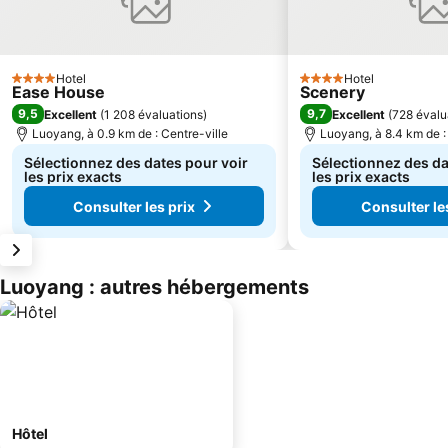
Hotel
Hotel
4 Étoiles
4 Étoiles
Ease House
Scenery
9,5
9,7
Excellent
(
1 208 évaluations
)
Excellent
(
728 évalu
Luoyang, à 0.9 km de : Centre-ville
Luoyang, à 8.4 km de :
Sélectionnez des dates pour voir
Sélectionnez des da
les prix exacts
les prix exacts
Consulter les prix
Consulter le
Luoyang : autres hébergements
Hôtel