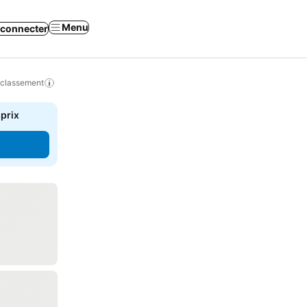
Menu
 connecter
 classement
 prix