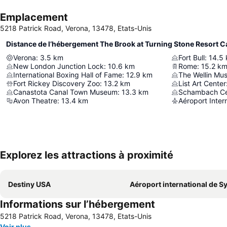
Emplacement
5218 Patrick Road, Verona, 13478, Etats-Unis
Distance de l’hébergement The Brook at Turning Stone Resort C
Verona
:
3.5
km
Fort Bull
:
14.5
New London Junction Lock
:
10.6
km
Rome
:
15.2
k
International Boxing Hall of Fame
:
12.9
km
The Wellin Mu
Fort Rickey Discovery Zoo
:
13.2
km
List Art Center
Canastota Canal Town Museum
:
13.3
km
Avon Theatre
:
13.4
km
Explorez les attractions à proximité
Destiny USA
Aéroport international de Syracuse-Ha
Informations sur l’hébergement
5218 Patrick Road, Verona, 13478, Etats-Unis
Voir plus