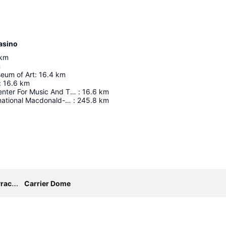
asino
km
m
seum of Art
:
16.4
km
:
16.6
km
Schambach Center For Music And The Performing Arts
:
16.6
km
Aéroport International Macdonald-Cartier
:
245.8
km
Agrandir la carte
ncock
Carrier Dome