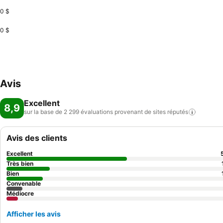
0 $
0 $
Avis
Excellent
8,9
sur la base de 2 299 évaluations provenant de sites
réputés
Avis des clients
Excellent
Très bien
Bien
Convenable
Médiocre
Afficher les avis