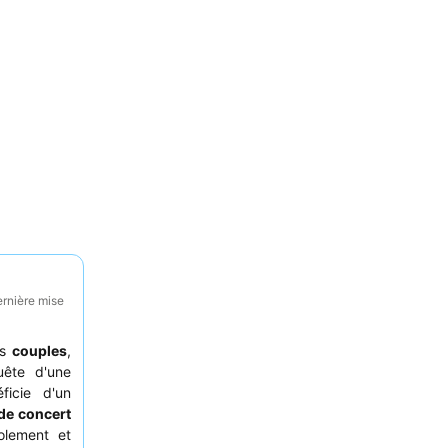
ernière mise
es
couples
,
ête d'une
ficie d'un
 de concert
solement et