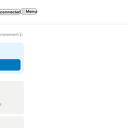
Menu
 connecter
 classement
t