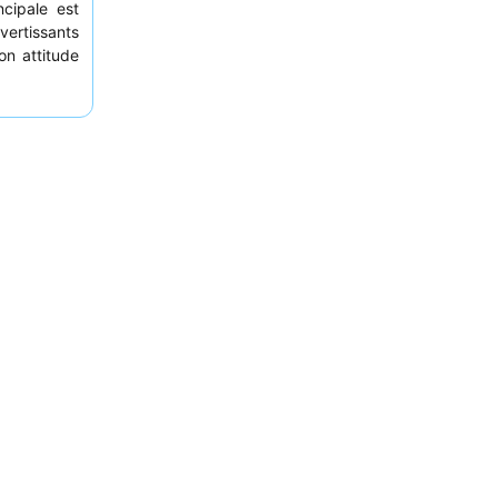
ncipale est
ivertissants
on attitude
ptions de
s très bien
e. Pour un
ne chambre
.