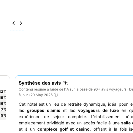
Synthèse des avis
Contenu résumé à l’aide de l’IA sur la base de 90+ avis voyageurs · D
53
%
à jour : 29 May 2026
19
%
16
%
Cet hôtel est un lieu de retraite dynamique, idéal pour l
7
%
les
groupes d'amis
et les
voyageurs de luxe
en qu
5
%
expérience de séjour complète. L'établissement béné
emplacement privilégié avec un accès facile à une
salle
et à un
complexe golf et casino
, offrant à la fois i