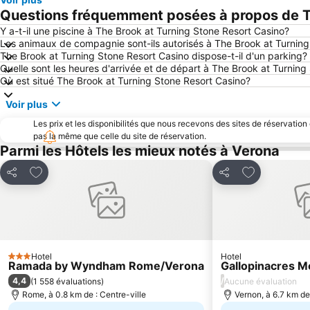
Questions fréquemment posées à propos de Th
Y a-t-il une piscine à The Brook at Turning Stone Resort Casino?
Les animaux de compagnie sont-ils autorisés à The Brook at Turning
The Brook at Turning Stone Resort Casino dispose-t-il d'un parking?
Quelle sont les heures d'arrivée et de départ à The Brook at Turning
Où est situé The Brook at Turning Stone Resort Casino?
Voir plus
Les prix et les disponibilités que nous recevons des sites de réservation
pas la même que celle du site de réservation.
Parmi les Hôtels les mieux notés à Verona
Ajouter à mes favoris
Ajouter à me
Partager
Partager
Hotel
Hotel
3 Étoiles
Ramada by Wyndham Rome/Verona
Gallopinacres Mo
4,4
/
(
1 558 évaluations
)
Aucune évaluation
Rome, à 0.8 km de : Centre-ville
Vernon, à 6.7 km de 