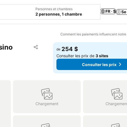
Personnes et chambres
FR · $
Se
2 personnes, 1 chambre
Comment les paiements influencent notre
sino
Ajouter à mes favoris
254 $
de
Partager
Consulter les prix de
3 sites
Consulter les prix
Chargement
Chargemen