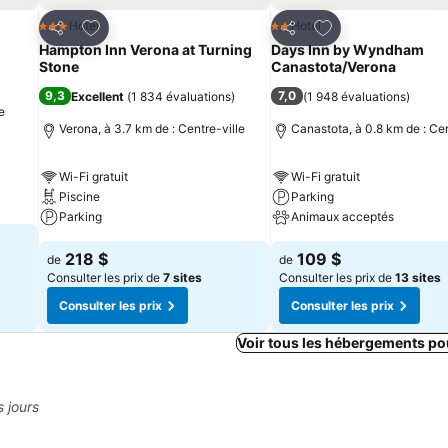
is
Ajouter à mes favoris
Ajouter à mes fav
Hotel
Hotel
3 Étoiles
2 Étoiles
Partager
Partager
Hampton Inn Verona at Turning
Days Inn by Wyndham
Stone
Canastota/Verona
)
9,3
7,0
Excellent
(
1 834 évaluations
)
(
1 948 évaluations
)
e
Verona, à 3.7 km de : Centre-ville
Canastota, à 0.8 km de : Cen
Wi-Fi gratuit
Wi-Fi gratuit
Piscine
Parking
Parking
Animaux acceptés
218 $
109 $
de
de
Consulter les prix de
7 sites
Consulter les prix de
13 sites
Consulter les prix
Consulter les prix
Voir tous les hébergements po
s jours