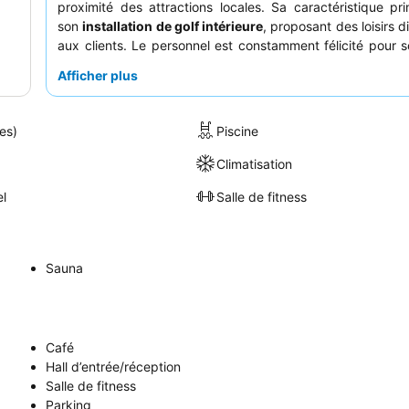
proximité des attractions locales. Sa caractéristique pri
son
installation de golf intérieure
, proposant des loisirs d
aux clients. Le personnel est constamment félicité pour s
serviable et accommodante, et la diversité des
o
Afficher plus
restauration et de boissons
, y compris des restaurant
notés, garantit une expérience culinaire exceptionnell
séjour vraiment haut de gamme, pensez à demander u
es)
Piscine
éloignée des zones très fréquentées pour un calme optimal
Climatisation
el
Salle de fitness
Sauna
Café
Hall d’entrée/réception
Salle de fitness
Parking