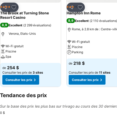
Ajouter à mes favoris
Ajouter à mes favor
Hotel
Hotel
4 Étoiles
3 Étoiles
Partager
Partager
The Brook at Turning Stone
Hampton Inn Rome
Resort Casino
8,9
Excellent
(
2 110 évaluations
8,9
Excellent
(
2 299 évaluations
)
Rome, à 2.8 km de : Centre-vill
Verona, Etats-Unis
Wi-Fi gratuit
Wi-Fi gratuit
Piscine
Piscine
Parking
Spa
218 $
de
254 $
de
Consulter les prix de
3 sites
Consulter les prix de
11 sites
Consulter les prix
Consulter les prix
Tendance des prix
Sur la base des prix les plus bas sur trivago au cours des 30 dernier
0 $