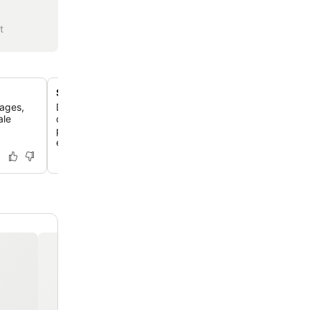
t
Steakhouse en penthouse avec vue
sages,
Dîne au TS Steakhouse, situé au dernier étage de la Tou
ale
des steaks de première qualité, des protéines de luxe e
panoramiques à 360 degrés sur la vallée et les parcours
environnants.