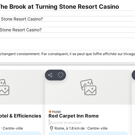
e Brook at Turning Stone Resort Casino
 Stone Resort Casino?
 Stone Resort Casino?
 changent constamment. Par conséquent, il se peut que l’offre affichée sur trivago
s favoris
Ajouter à mes favoris
Partager
Hotel
1 Étoiles
tel & Efficiencies
Red Carpet Inn Rome
/
Aucune évaluation
: Centre-ville
Rome, à 1.8 km de : Centre-ville