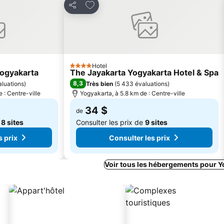
avoris
Ajouter à mes favoris
Partager
Hotel
4 Étoiles
Yogyakarta
The Jayakarta Yogyakarta Hotel & Spa
8,3
aluations
)
Très bien
(
5 433 évaluations
)
 : Centre-ville
Yogyakarta, à 5.8 km de : Centre-ville
34 $
de
e
8 sites
Consulter les prix de
9 sites
s prix
Consulter les prix
Voir tous les hébergements pour Y