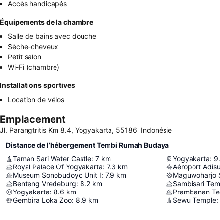
Accès handicapés
Équipements de la chambre
Salle de bains avec douche
Sèche-cheveux
Petit salon
Wi-Fi (chambre)
Installations sportives
Location de vélos
Emplacement
Jl. Parangtritis Km 8.4, Yogyakarta, 55186, Indonésie
Distance de l’hébergement Tembi Rumah Budaya
Taman Sari Water Castle
:
7
km
Yogyakarta
:
9
Royal Palace Of Yogyakarta
:
7.3
km
Aéroport Adisu
Museum Sonobudoyo Unit I
:
7.9
km
Maguwoharjo 
Benteng Vredeburg
:
8.2
km
Sambisari Tem
Yogyakarta
:
8.6
km
Prambanan Te
Gembira Loka Zoo
:
8.9
km
Sewu Temple
: