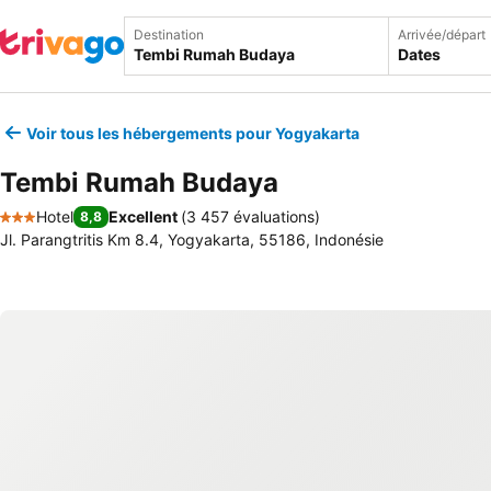
Destination
Arrivée/départ
Dates
Voir tous les hébergements pour Yogyakarta
Tembi Rumah Budaya
Hotel
Excellent
(
3 457 évaluations
)
8,8
3 Étoiles
Jl. Parangtritis Km 8.4, Yogyakarta, 55186, Indonésie