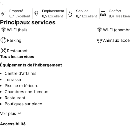
Propreté
Emplacement
Service
Confort
8,7
Excellent
8,5
Excellent
8,7
Excellent
8,4
Très bien
Principaux services
Wi-Fi (hall)
Wi-Fi (chambr
Parking
Animaux acce
Restaurant
Tous les services
Équipements de l’hébergement
Centre d'affaires
Terrasse
Piscine extérieure
Chambres non-fumeurs
Restaurant
Boutiques sur place
Voir plus
Accessibilité