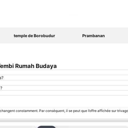
Agrandir la carte
temple de Borobudur
Prambanan
 Tembi Rumah Budaya
a?
a?
 changent constamment. Par conséquent, il se peut que l’offre affichée sur trivago
a