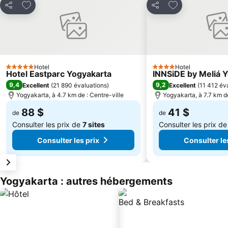
Ajouter à mes favoris
Ajouter à mes f
Partager
Partager
Hotel
Hotel
5 Étoiles
4 Étoiles
Hotel Eastparc Yogyakarta
INNSiDE by Meliá 
9,4
9,2
Excellent
(
21 890 évaluations
)
Excellent
(
11 412 év
Yogyakarta, à 4.7 km de : Centre-ville
Yogyakarta, à 7.7 km de
88 $
41 $
de
de
Consulter les prix de
7 sites
Consulter les prix d
Consulter les prix
Consulter le
Yogyakarta : autres hébergements