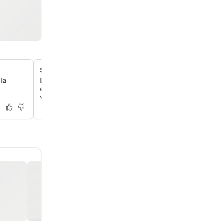
Salle de bal polyvalente pour événements
 la
L'hôtel propose une salle de bal spacieuse, parfaite pou
événements, et tu peux aussi profiter d'une assistance 
visites et les billets.