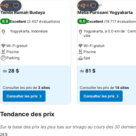
Ajouter à mes favoris
Ajouter à mes favor
Hotel
Hotel
3 Étoiles
5 Étoiles
Partager
Partager
Tembi Rumah Budaya
Melia Purosani Yogyakarta
8,8
9,0
Excellent
(
3 457 évaluations
)
Excellent
(
19 717 évaluation
Yogyakarta, Indonésie
Yogyakarta, à 0.0 km de : Cent
ville
Wi-Fi gratuit
Wi-Fi gratuit
Piscine
Piscine
Parking
Spa
28 $
81 $
de
de
Consulter les prix de
3 sites
Consulter les prix de
14 sites
Consulter les prix
Consulter les prix
Tendance des prix
Sur la base des prix les plus bas sur trivago au cours des 30 dernier
28 $