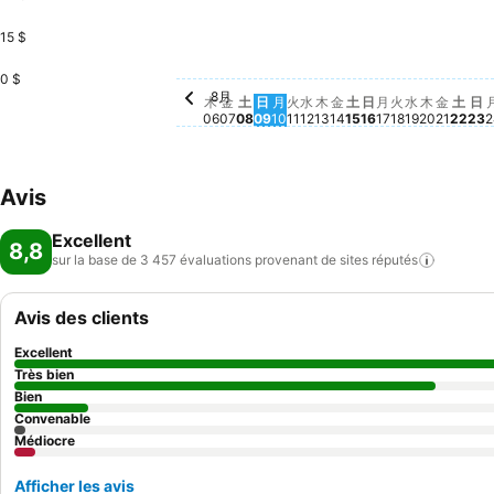
15 $
月, 8月 10
28 $
火, 8月 11
28 $
0 $
8月
木, 8月 06
Aucun prix disponible à cette dat
金, 8月 07
Aucun prix disponible à cette d
土, 8月 08
Aucun prix disponible à cette
日, 8月 09
Aucun prix disponible à cet
水, 8月 12
Aucun prix disponible 
木, 8月 13
Aucun prix disponibl
金, 8月 14
Aucun prix disponi
土, 8月 15
Aucun prix dispo
日, 8月 16
Aucun prix disp
月, 8月 17
Aucun prix di
火, 8月 18
Aucun prix 
水, 8月 19
Aucun pri
木, 8月 
Aucun pr
金, 8月
Aucun 
土, 
Aucu
日
Au
木
金
土
日
月
火
水
木
金
土
日
月
火
水
木
金
土
日
06
07
08
09
10
11
12
13
14
15
16
17
18
19
20
21
22
23
2
Avis
Excellent
8,8
sur la base de 3 457 évaluations provenant de sites
réputés
Avis des clients
Excellent
Très bien
Bien
Convenable
Médiocre
Afficher les avis