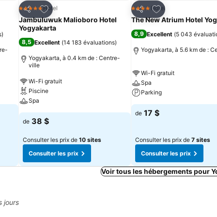
is
Ajouter à mes favoris
Ajouter à mes fav
Hotel
Hotel
5 Étoiles
4 Étoiles
Partager
Partager
Jambuluwuk Malioboro Hotel
The New Atrium Hotel Yog
Yogyakarta
8,9
s
)
Excellent
(
5 043 évaluati
8,5
Excellent
(
14 183 évaluations
)
re-
Yogyakarta, à 5.6 km de : Ce
Yogyakarta, à 0.4 km de : Centre-
ville
Wi-Fi gratuit
Wi-Fi gratuit
Spa
Piscine
Parking
Spa
17 $
de
38 $
de
Consulter les prix de
10 sites
Consulter les prix de
7 sites
Consulter les prix
Consulter les prix
Voir tous les hébergements pour Y
s jours