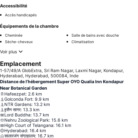
Accessibilité
Accès handicapés
Équipements de la chambre
Cheminée
Salle de bains avec douche
Sèche-cheveux
Climatisation
Voir plus
Emplacement
1-57/49/A GlobExtra, Sri Ram Nagar, Laxmi Nagar, Kondapur,
Hyderabad, Hyderabad, 500084, Inde
Distance de l’hébergement Super OYO Qualia Inn Kondapur
Near Botanical Garden
Hafeezpet
:
2.6
km
Golconda Fort
:
9.9
km
NTR Gardens
:
13.2
km
हुसैन सागर
:
13.3
km
Lord Buddha
:
13.7
km
Nehru Zoological Park
:
15.6
km
High Court of Telangana
:
16.1
km
Hyderabad
:
16.4
km
सालारजंग संग्रहालय
:
16.7
km