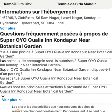
Ramoji Film City
Temple de Birla Mandir
Informations sur l’hébergement
Fort de Golconda
1-57/49/A GlobExtra, Sri Ram Nagar, Laxmi Nagar, Kondapur,
Hyderabad, Hyderabad, 500084, Inde
Voir plus
Questions fréquemment posées à propos de
Super OYO Qualia Inn Kondapur Near
Botanical Garden
Y a-t-il une piscine à Super OYO Qualia Inn Kondapur Near Botanical
Garden?
Les animaux de compagnie sont-ils autorisés à Super OYO Qualia
Inn Kondapur Near Botanical Garden?
Super OYO Qualia Inn Kondapur Near Botanical Garden dispose-t-il
d'un parking?
Où est situé Super OYO Qualia Inn Kondapur Near Botanical
Garden?
Quelles sont les principales attractions à proximité de Super OYO
Qualia Inn Kondapur Near Botanical Garden?
Voir plus
Les prix et les disponibilités que nous recevons des sites de
réservation changent constamment. Par conséquent, il se peut que