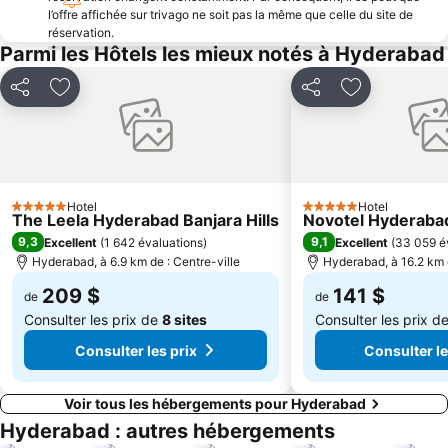
l’offre affichée sur trivago ne soit pas la même que celle du site de
réservation.
Parmi les Hôtels les mieux notés à Hyderabad
Partager
Ajouter à mes favoris
Partager
Ajouter à me
Hotel
Hotel
5 Étoiles
5 Étoiles
The Leela Hyderabad Banjara Hills
Novotel Hyderabad
9,3
9,1
Excellent
(
1 642 évaluations
)
Excellent
(
33 059 é
Hyderabad, à 6.9 km de : Centre-ville
Hyderabad, à 16.2 km d
209 $
141 $
de
de
Consulter les prix de
8 sites
Consulter les prix d
Consulter les prix
Consulter le
Voir tous les hébergements pour Hyderabad
Hyderabad : autres hébergements