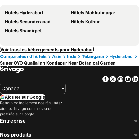
Hôtels Hyderabad
Hôtels Mahbubnagar
Hôtels Secunderabad
Hôtels Kothur
Hôtels Shamirpet
Voir tous les hébergements pour Hyderabad
Comparateur d’hôtels
Asie
Inde
Telangana
Hyderabad
Super OYO Qualia Inn Kondapur Near Botanical Garden
Facebook
Twitter
Insta
Yo
Ajouter sur Google
Retrouvez facilement nos résultats :
ajoutez trivago comme source
préférée sur Google.
Entreprise
Nos produits