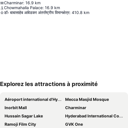
Charminar
:
16.9
km
Chowmahalla Palace
:
16.9
km
डॉ॰ बाबासाहेब आंबेडकर अंतर्राष्ट्रीय विमानक्षेत्र
:
410.8
km
Explorez les attractions à proximité
Agrandir la carte
Aéroport international d'Hyderabad
Mecca Masjid Mosque
Inorbit Mall
Charminar
Hussain Sagar Lake
Hyderabad International Convention Center
Ramoji Film City
GVK One