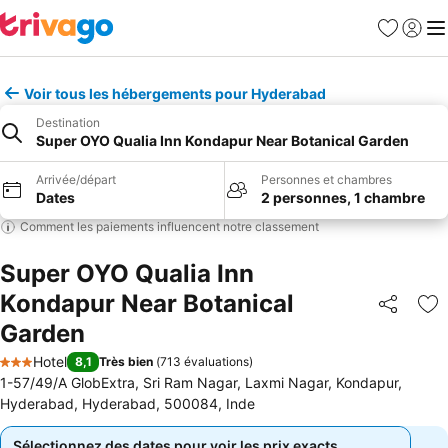
Favoris
Se con
Me
Voir tous les hébergements pour Hyderabad
Destination
Super OYO Qualia Inn Kondapur Near Botanical Garden
Arrivée/départ
Personnes et chambres
Dates
2 personnes, 1 chambre
Comment les paiements influencent notre classement
Super OYO Qualia Inn
Kondapur Near Botanical
Partager
Aj
Garden
Hotel
8,1
Très bien
(
713 évaluations
)
3 Étoiles
1-57/49/A GlobExtra, Sri Ram Nagar, Laxmi Nagar, Kondapur,
Hyderabad, Hyderabad, 500084, Inde
Sélectionnez des dates pour voir les prix exacts
Sélectionnez des dates pour voir les prix exacts