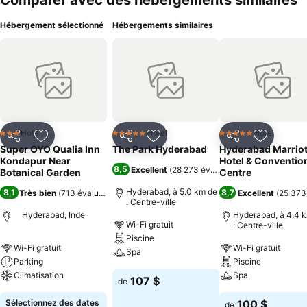
Comparer avec des hébergements similaires
Hébergement sélectionné
Hébergements similaires
Hotel
Hotel
Hotel
3 Étoiles
5 Étoiles
5 Étoiles
Partager
Ajouter à mes favoris
Partager
Ajouter à mes favoris
Partager
Ajouter à
Super OYO Qualia Inn
The Park Hyderabad
Hyderabad Marriot
Kondapur Near
Hotel & Conventio
8,5
Excellent
(
28 273 évaluations
)
Botanical Garden
Centre
Hyderabad, à 5.0 km de
8,1
8,7
Très bien
(
713 évaluations
)
Excellent
(
25 373
: Centre-ville
Hyderabad, Inde
Hyderabad, à 4.4 
Wi-Fi gratuit
: Centre-ville
Piscine
Wi-Fi gratuit
Wi-Fi gratuit
Spa
Parking
Piscine
Climatisation
Spa
107 $
de
Sélectionnez des dates
100 $
de