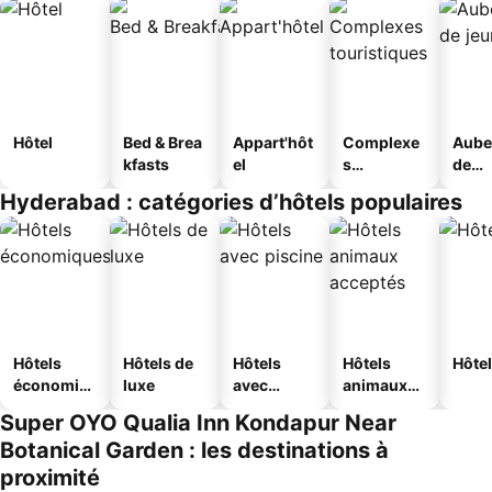
Hôtel
Bed & Brea
Appart'hôt
Complexe
Aube
kfasts
el
s
de
touristique
jeun
Hyderabad : catégories d’hôtels populaires
s
Hôtels
Hôtels de
Hôtels
Hôtels
Hôtel
économiq
luxe
avec
animaux
ues
piscine
acceptés
Super OYO Qualia Inn Kondapur Near
Botanical Garden : les destinations à
proximité