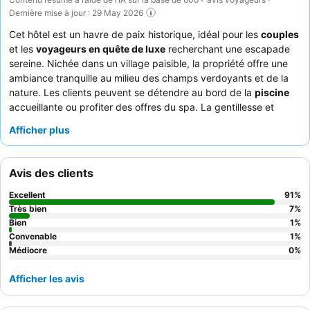
Dernière mise à jour : 29 May 2026
Cet hôtel est un havre de paix historique, idéal pour les
couples
et les
voyageurs en quête de luxe
recherchant une escapade
sereine. Nichée dans un village paisible, la propriété offre une
ambiance tranquille au milieu des champs verdoyants et de la
nature. Les clients peuvent se détendre au bord de la
piscine
accueillante ou profiter des offres du spa. La gentillesse et
l'attention exceptionnelles du personnel, en particulier de
Afficher plus
l'équipe de la réception, sont constamment saluées, et le
délicieux et copieux petit-déjeuner est un point fort. Pour un
séjour vraiment relaxant, pensez à prendre une chambre avec
Avis des clients
un
balcon
pour profiter de belles vues.
Excellent
91
%
Très bien
7
%
Bien
1
%
Convenable
1
%
Médiocre
0
%
Afficher les avis