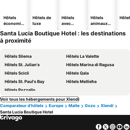
Hôtels
Hôtels de
Hôtels
Hôtels
Hôtel
économiq
luxe
avec
animaux
ues
piscine
acceptés
Santa Lucia Boutique Hotel : les destinations
à proximité
Hôtels Sliema
Hôtels La Valette
Hôtels St. Julian's
Hôtels Marina di Ragusa
Hôtels Scicli
Hôtels Qala
Hôtels St. Paul's Bay
Hôtels Mellieħa
Hôtels Pozzallo
Voir tous les hébergements pour Xlendi
Comparateur d’hôtels
Europe
Malte
Gozo
Xlendi
Santa Lucia Boutique Hotel
Facebook
Twitter
Insta
Yo