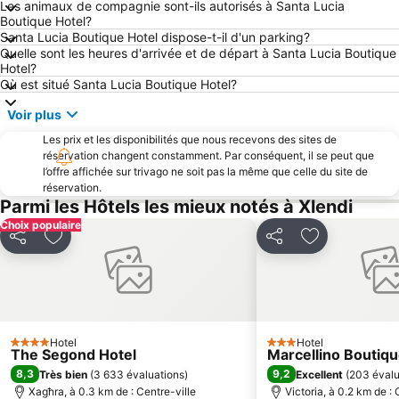
Les animaux de compagnie sont-ils autorisés à Santa Lucia
Ramla Bay
Ferry Terminal Mgarr
Boutique Hotel?
Santa Lucia Boutique Hotel dispose-t-il d'un parking?
San Pawl il-Bahar
Domus Romana
Quelle sont les heures d'arrivée et de départ à Santa Lucia Boutique
San Anton Palace
La Valletta Carnival
Hotel?
Où est situé Santa Lucia Boutique Hotel?
National Library of Malta
Village de pêcheurs de Marsaxlokk
Voir plus
Marsalforn - fishing village
La grotte bleue
Les prix et les disponibilités que nous recevons des sites de
Rue de Fontana
La Cathédrale de Gozo
réservation changent constamment. Par conséquent, il se peut que
Eglise de St Paul et sa grotte
Ta' Qali National Stadium
l’offre affichée sur trivago ne soit pas la même que celle du site de
réservation.
Paceville
Portomaso
Parmi les Hôtels les mieux notés à Xlendi
Spinola Bay
Eglise des carmes
Choix populaire
Partager
Ajouter à mes favoris
Partager
Ajouter à mes
Eglise St Laurent
Hotel
Hotel
4 Étoiles
3 Étoiles
The Segond Hotel
Marcellino Boutiqu
8,3
9,2
Très bien
(
3 633 évaluations
)
Excellent
(
203 évalu
Xagħra, à 0.3 km de : Centre-ville
Victoria, à 0.2 km de : 