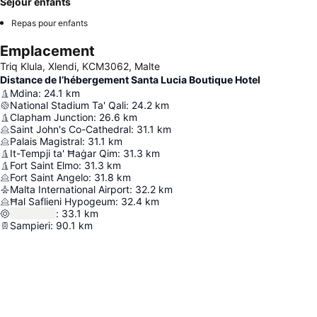
Séjour enfants
Repas pour enfants
Emplacement
Triq Klula, Xlendi, KCM3062, Malte
Distance de l’hébergement Santa Lucia Boutique Hotel
Mdina
:
24.1
km
National Stadium Ta' Qali
:
24.2
km
Clapham Junction
:
26.6
km
Saint John's Co-Cathedral
:
31.1
km
Palais Magistral
:
31.1
km
It-Tempji ta' Ħaġar Qim
:
31.3
km
Fort Saint Elmo
:
31.3
km
Fort Saint Angelo
:
31.8
km
Malta International Airport
:
32.2
km
Ħal Saflieni Hypogeum
:
32.4
km
:
33.1
km
Sampieri
:
90.1
km