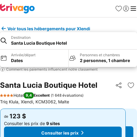
Favoris
Se con
Me
Voir tous les hébergements pour Xlendi
Destination
Santa Lucia Boutique Hotel
Arrivée/départ
Personnes et chambres
Dates
2 personnes, 1 chambre
Comment les paiements influencent notre classement
Santa Lucia Boutique Hotel
Partager
Aj
Hotel
9,4
Excellent
(
1 648 évaluations
)
4 Étoiles
Triq Klula, Xlendi, KCM3062, Malte
123 $
123 $
de
de
Consulter les prix de
9 sites
Consulter les prix de
9 sites
Consulter les prix
Consulter les prix