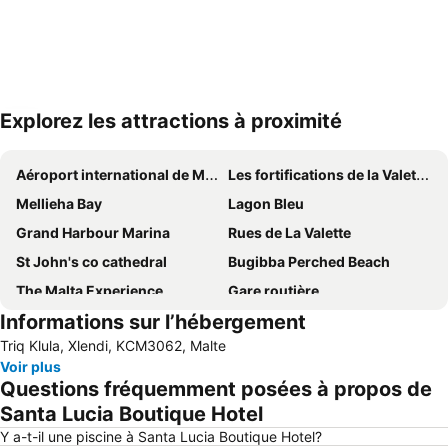
Explorez les attractions à proximité
Agrandir la carte
Aéroport international de Malte
Les fortifications de la Valette et Floriana
Mellieha Bay
Lagon Bleu
Grand Harbour Marina
Rues de La Valette
St John's co cathedral
Bugibba Perched Beach
The Malta Experience
Gare routière
Informations sur l’hébergement
Triq it-Torri
Plage de Ghajn Tuffieha
Triq Klula, Xlendi, KCM3062, Malte
The Point Shopping Centre
Palais des grands maîtres
Voir plus
St George's Beach
Balluta Bay
Questions fréquemment posées à propos de
Jardins d' Upper Baracca
Eglise Ste Catherine
Santa Lucia Boutique Hotel
Popeye Village
Qawra
Y a-t-il une piscine à Santa Lucia Boutique Hotel?