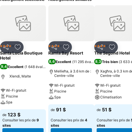
Hotel
Hotel
Hotel
4 Étoiles
4 Étoiles
4 Étoiles
Partager
Ajouter à mes favoris
Partager
Ajouter à mes favoris
Partager
Ajouter à
Santa Lucia Boutique
Ramla Bay Resort
The Segond Hotel
Hotel
8,6
8,3
Excellent
(
11 295 évaluations
Très bien
)
(
3 633 
9,4
Excellent
(
1 648 évaluations
)
Mellieħa, à 3.6 km de :
Xagħra, à 0.3 km de
Centre-ville
Centre-ville
Xlendi, Malte
Wi-Fi gratuit
Wi-Fi gratuit
Wi-Fi gratuit
Piscine
Piscine
Piscine
Spa
Climatisation
Spa
91 $
51 $
de
de
123 $
de
Consulter les prix de
9
Consulter les prix de
4
Consulter les prix de
sites
sites
sites