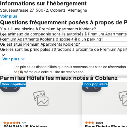
Informations sur l’hébergement
Stauseestrasse 27, 56072, Coblenz, Allemagne
Voir plus
Questions fréquemment posées à propos de 
Y a-t-il une piscine à Premium Apartments Koblenz?
Les animaux de compagnie sont-ils autorisés à Premium Apartments
Premium Apartments Koblenz dispose-t-il d'un parking?
Où est situé Premium Apartments Koblenz?
Quelles sont les principales attractions à proximité de Premium Apa
Voir plus
Les prix et les disponibilités que nous recevons des sites de réservation
pas la même que celle du site de réservation.
Parmi les Hôtels les mieux notés à Coblenz
Choix populaire
Choix populaire
Ajouter à mes favoris
Ajouter à mes f
Partager
Partager
Hotel
Hotel
5 Étoiles
3 Étoiles
FÄHRHAUS Koblenz
Four Points Flex b