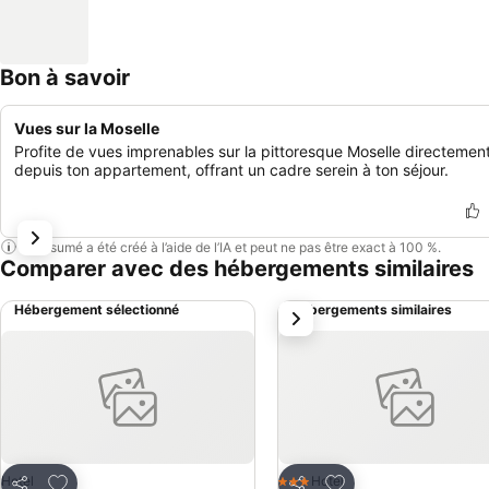
Bon à savoir
Vues sur la Moselle
Profite de vues imprenables sur la pittoresque Moselle directemen
depuis ton appartement, offrant un cadre serein à ton séjour.
Ce résumé a été créé à l’aide de l’IA et peut ne pas être exact à 100 %.
Comparer avec des hébergements similaires
Hébergement sélectionné
Hébergements similaires
suivant
Ajouter à mes favoris
Ajouter à mes favor
Hotel
Hotel
3 Étoiles