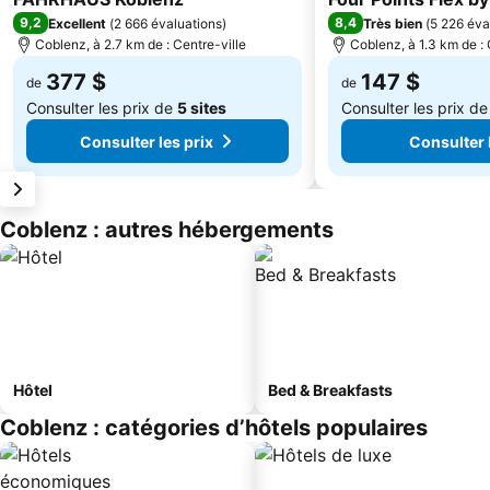
9,2
8,4
Excellent
(
2 666 évaluations
)
Très bien
(
5 226 éva
Coblenz, à 2.7 km de : Centre-ville
Coblenz, à 1.3 km de : 
377 $
147 $
de
de
Consulter les prix de
5 sites
Consulter les prix d
Consulter les prix
Consulter 
Coblenz : autres hébergements
Hôtel
Bed & Breakfasts
Coblenz : catégories d’hôtels populaires