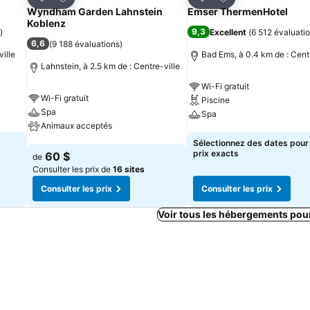
Partager
Partager
Wyndham Garden Lahnstein
Emser ThermenHotel
Koblenz
9,3
)
Excellent
(
6 512 évaluati
6,6
(
9 188 évaluations
)
ille
Bad Ems, à 0.4 km de : Centr
Lahnstein, à 2.5 km de : Centre-ville
Wi-Fi gratuit
Wi-Fi gratuit
Piscine
Spa
Spa
Animaux acceptés
Consulter les prix
Sélectionnez des dates pour 
Consulter les prix
prix exacts
60 $
de
Consulter les prix de
16 sites
Consulter les prix
Consulter les prix
Voir tous les hébergements pou