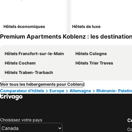
Hôtels économiques
Hôtels de luxe
Premium Apartments Koblenz : les destination
Hôtels Francfort-sur-le-Main
Hôtels Cologne
Hôtels Cochem
Hôtels Trier Treves
Hôtels Traben-Trarbach
Voir tous les hébergements pour Coblenz
Comparateur d’hôtels
Europe
Allemagne
Rhénanie- Palatin
Choisissez votre pays
Co
Co