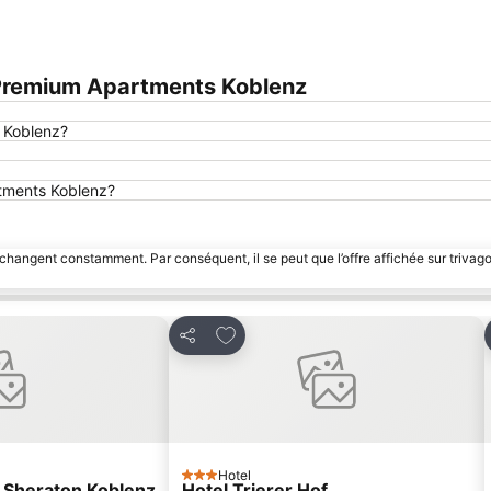
Premium Apartments Koblenz
 Koblenz?
rtments Koblenz?
 changent constamment. Par conséquent, il se peut que l’offre affichée sur trivago
avoris
Ajouter à mes favoris
Partager
Hotel
3 Étoiles
y Sheraton Koblenz
Hotel Trierer Hof