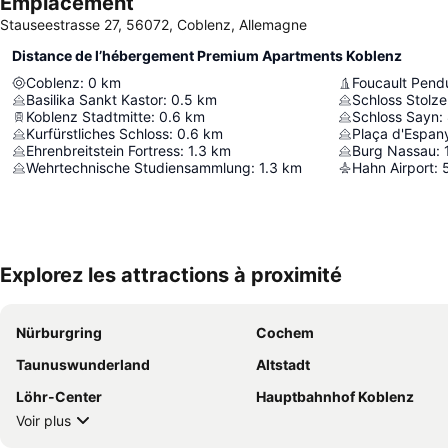
Emplacement
Stauseestrasse 27, 56072, Coblenz, Allemagne
Distance de l’hébergement Premium Apartments Koblenz
Coblenz
:
0
km
Foucault Pend
Basilika Sankt Kastor
:
0.5
km
Schloss Stolze
Koblenz Stadtmitte
:
0.6
km
Schloss Sayn
:
Kurfürstliches Schloss
:
0.6
km
Plaça d'Espan
Ehrenbreitstein Fortress
:
1.3
km
Burg Nassau
:
Wehrtechnische Studiensammlung
:
1.3
km
Hahn Airport
:
Explorez les attractions à proximité
Nürburgring
Cochem
Taunuswunderland
Altstadt
Löhr-Center
Hauptbahnhof Koblenz
Voir plus