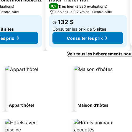
8,2
luations
)
Très bien
(
2 530 évaluations
)
Centre-ville
Coblenz, à 0.2 km de : Centre-ville
132 $
de
e
8 sites
Consulter les prix de
5 sites
les prix
Consulter les prix
Voir tous les hébergements pou
Appart'hôtel
Maison d'hôtes