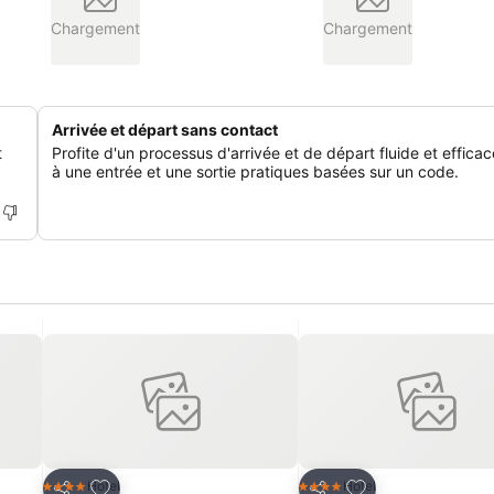
Chargement
Chargement
Arrivée et départ sans contact
t
Profite d'un processus d'arrivée et de départ fluide et effica
à une entrée et une sortie pratiques basées sur un code.
is
Ajouter à mes favoris
Ajouter à mes fav
Hotel
Hotel
4 Étoiles
4 Étoiles