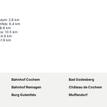
ulum
:
2.8
km
nfels
:
6.4
km
8.8
km
ya
:
10.5
km
14.9
km
51.9
km
Agrandir la carte
Bahnhof Cochem
Bad Godesberg
Bahnhof Remagen
Château de Cochem
Burg Gutenfels
Muffendorf