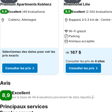
Partager
Partager
Premium Apartments Koblenz
Rheinhotel Lilie
8,9
8,5
Excellent
(
46 évaluations
)
Excellent
(
2 244 évaluations
Coblenz, Allemagne
Boppard, à 0.3 km de : Centre-v
Wi-Fi gratuit
Consulter les prix
Parking
Animaux acceptés
Consulter les prix
Sélectionnez des dates pour voir les
167 $
de
prix exacts
Consulter les prix de
4 sites
Consulter les prix
Consulter les prix
Avis
Excellent
8,9
sur la base de 46 évaluations provenant de sites
réputés
Principaux services