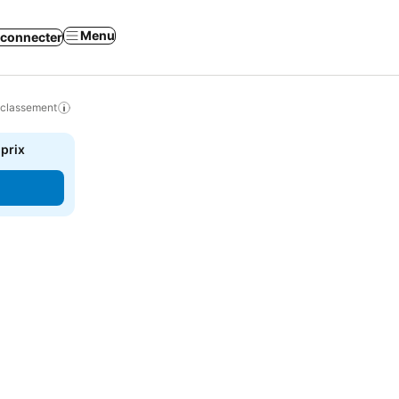
Menu
 connecter
 classement
 prix