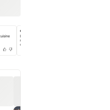
Chambres uniques décorées individuellement
uisine
Détends-toi dans des chambres spacieuses, propres et
manière unique, chacune avec son propre caractère et 
certaines avec balcon ou vue sur la montagne.