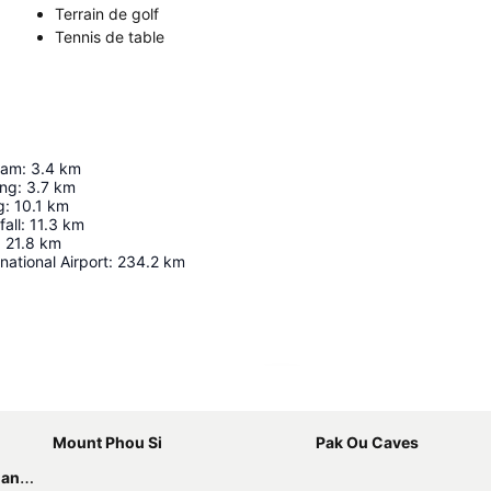
Terrain de golf
Tennis de table
ram
:
3.4
km
ong
:
3.7
km
g
:
10.1
km
all
:
11.3
km
:
21.8
km
national Airport
:
234.2
km
Agrandir la carte
Mount Phou Si
Pak Ou Caves
bang