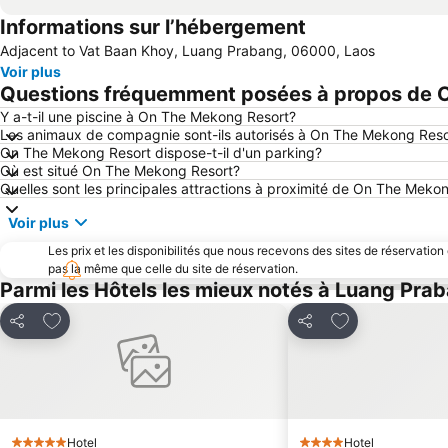
Informations sur l’hébergement
Adjacent to Vat Baan Khoy, Luang Prabang, 06000, Laos
Voir plus
Questions fréquemment posées à propos de 
Y a-t-il une piscine à On The Mekong Resort?
Les animaux de compagnie sont-ils autorisés à On The Mekong Reso
On The Mekong Resort dispose-t-il d'un parking?
Où est situé On The Mekong Resort?
Quelles sont les principales attractions à proximité de On The Meko
Voir plus
Les prix et les disponibilités que nous recevons des sites de réservation
pas la même que celle du site de réservation.
Parmi les Hôtels les mieux notés à Luang Pra
Ajouter à mes favoris
Ajouter à mes f
Partager
Partager
Hotel
Hotel