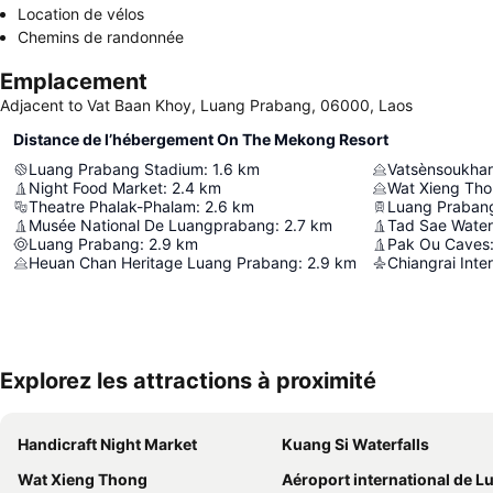
Location de vélos
Chemins de randonnée
Emplacement
Adjacent to Vat Baan Khoy, Luang Prabang, 06000, Laos
Distance de l’hébergement On The Mekong Resort
Luang Prabang Stadium
:
1.6
km
Vatsènsoukha
Night Food Market
:
2.4
km
Wat Xieng Th
Theatre Phalak-Phalam
:
2.6
km
Luang Praban
Musée National De Luangprabang
:
2.7
km
Tad Sae Waterf
Luang Prabang
:
2.9
km
Pak Ou Caves
Heuan Chan Heritage Luang Prabang
:
2.9
km
Chiangrai Inter
Explorez les attractions à proximité
Handicraft Night Market
Kuang Si Waterfalls
Wat Xieng Thong
Aéroport international de Luang Pra