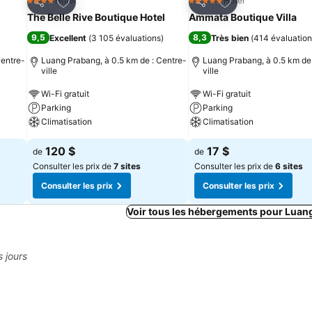
is
Ajouter à mes favoris
Ajouter à mes fav
Hotel
Hotel
4 Étoiles
5 Étoiles
Partager
Partager
l
The Belle Rive Boutique Hotel
Ammata Boutique Villa
9,5
8,3
)
Excellent
(
3 105 évaluations
)
Très bien
(
414 évaluation
Centre-
Luang Prabang, à 0.5 km de : Centre-
Luang Prabang, à 0.5 km de 
ville
ville
Wi-Fi gratuit
Wi-Fi gratuit
Parking
Parking
Climatisation
Climatisation
120 $
17 $
de
de
Consulter les prix de
7 sites
Consulter les prix de
6 sites
Consulter les prix
Consulter les prix
Voir tous les hébergements pour Luan
s jours