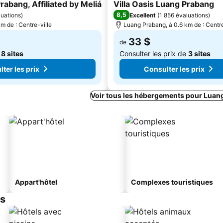
4 Étoiles
abang, Affiliated by Meliá
Villa Oasis Luang Prabang
8,5
luations
)
Excellent
(
1 856 évaluations
)
m de : Centre-ville
Luang Prabang, à 0.6 km de : Centre
33 $
de
e
8 sites
Consulter les prix de
3 sites
ter les prix
Consulter les prix
Voir tous les hébergements pour Luan
Appart'hôtel
Complexes touristiques
es