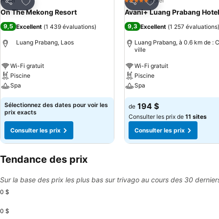
Ajouter à mes favoris
Ajouter à mes favor
Hotel
Hotel
5 Étoiles
Partager
Partager
On The Mekong Resort
Avani+ Luang Prabang Hote
9,5
9,3
Excellent
(
1 439 évaluations
)
Excellent
(
1 257 évaluations
Luang Prabang, Laos
Luang Prabang, à 0.6 km de : 
ville
Wi-Fi gratuit
Wi-Fi gratuit
Piscine
Piscine
Spa
Spa
Sélectionnez des dates pour voir les
194 $
de
prix exacts
Consulter les prix de
11 sites
Consulter les prix
Consulter les prix
Tendance des prix
Sur la base des prix les plus bas sur trivago au cours des 30 dernier
0 $
0 $