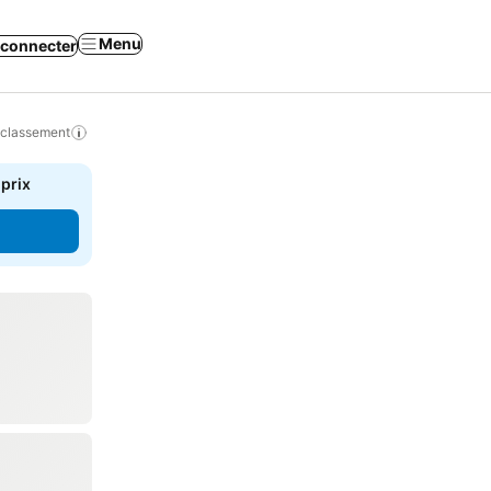
Menu
 connecter
 classement
 prix