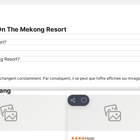
On The Mekong Resort
rt?
ng Resort?
 changent constamment. Par conséquent, il se peut que l’offre affichée sur trivago
bang
avoris
Ajouter à mes favoris
Partager
Hotel