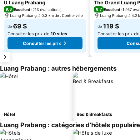
5 Étoiles
4 Étoiles
U Luang Prabang
The Grand Luang Pr
9,3
8,7
Excellent
(
213 évaluations
)
Excellent
(
1 957 éva
Luang Prabang, à 0.3 km de : Centre-ville
Luang Prabang, à 4.2 k
69 $
119 $
de
de
Consulter les prix de
10 sites
Consulter les prix d
Consulter les prix
Consul
Luang Prabang : autres hébergements
Hôtel
Bed & Breakfasts
Luang Prabang : catégories d’hôtels populair