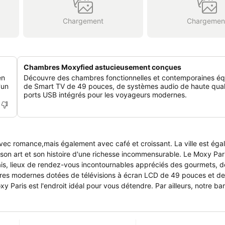
Chargement
Chargemen
Chambres Moxyfied astucieusement conçues
en
Découvre des chambres fonctionnelles et contemporaines é
'un
de Smart TV de 49 pouces, de systèmes audio de haute quali
ports USB intégrés pour les voyageurs modernes.
n art et son histoire d'une richesse incommensurable. Le Moxy Pari
rais, lieux de rendez-vous incontournables appréciés des gourmets, d
bres modernes dotées de télévisions à écran LCD de 49 pouces et de
xy Paris est l'endroit idéal pour vous détendre. Par ailleurs, notre bar 
n verre de vin ou un cocktail, avec quelques amuse-bouches typiques
sur tout notre personnel pour vous recommander une sortie surprenan
s des marchés de producteurs qui se tiennent dans tout Paris, et vous