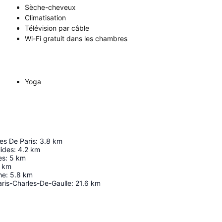
Sèche-cheveux
Climatisation
Télévision par câble
Wi-Fi gratuit dans les chambres
Yoga
s De Paris
:
3.8
km
lides
:
4.2
km
es
:
5
km
km
he
:
5.8
km
ris-Charles-De-Gaulle
:
21.6
km