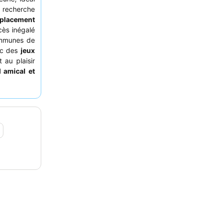
a recherche
placement
cès inégalé
communes de
ec des
jeux
 au plaisir
 amical et
ropose une
. Pour une
outiques et