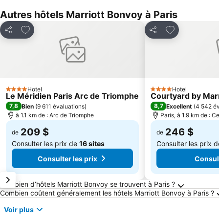
Autres hôtels Marriott Bonvoy à Paris
Ajouter à mes favoris
Ajouter à mes 
Partager
Partager
Hotel
Hotel
4 Étoiles
4 Étoiles
Le Méridien Paris Arc de Triomphe
Courtyard by Marr
7,8
8,7
Bien
(
9 611 évaluations
)
Excellent
(
4 542 év
à 1.1 km de : Arc de Triomphe
Paris, à 1.9 km de : Ce
209 $
246 $
de
de
Consulter les prix de
16 sites
Consulter les prix 
Consulter les prix
Consult
Questions fréquemment posées au sujet de Pa
Combien d’hôtels Marriott Bonvoy se trouvent à Paris ?
Combien coûtent généralement les hôtels Marriott Bonvoy à Paris ?
Voir plus