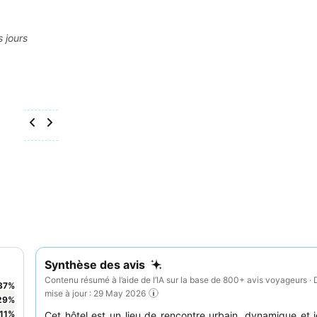
s jours
Synthèse des avis
Contenu résumé à l’aide de l’IA sur la base de 800+ avis voyageurs · 
37
%
mise à jour : 29 May 2026
29
%
11
%
Cet hôtel est un lieu de rencontre urbain, dynamique et j