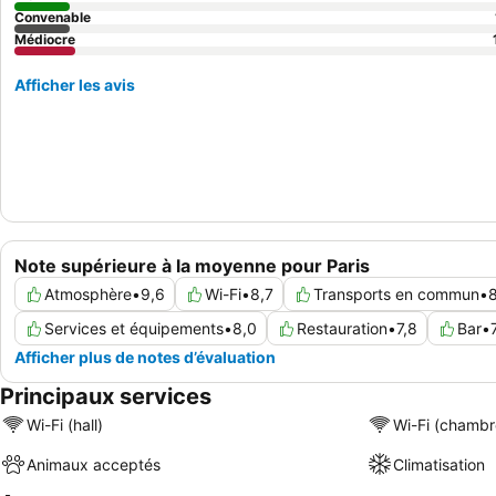
Convenable
Médiocre
Afficher les avis
Note supérieure à la moyenne pour Paris
Atmosphère
•
9,6
Wi-Fi
•
8,7
Transports en commun
•
Services et équipements
•
8,0
Restauration
•
7,8
Bar
•
Afficher plus de notes d’évaluation
Principaux services
Wi-Fi (hall)
Wi-Fi (chambr
Animaux acceptés
Climatisation