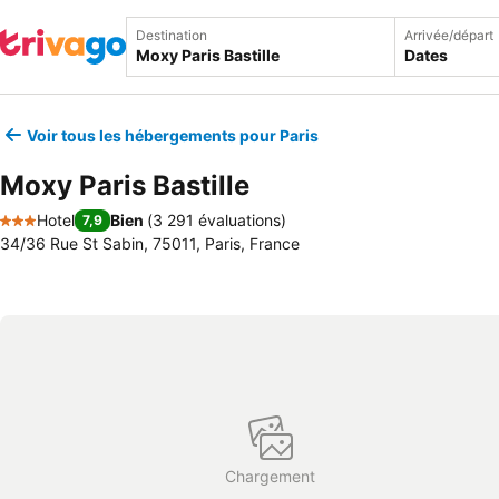
Destination
Arrivée/départ
Dates
Voir tous les hébergements pour Paris
Moxy Paris Bastille
Hotel
Bien
(
3 291 évaluations
)
7,9
3 Étoiles
34/36 Rue St Sabin, 75011, Paris, France
Chargement