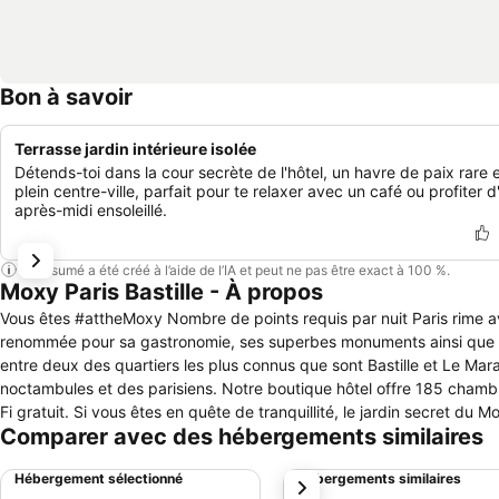
Bon à savoir
Terrasse jardin intérieure isolée
Détends-toi dans la cour secrète de l'hôtel, un havre de paix rare 
plein centre-ville, parfait pour te relaxer avec un café ou profiter d
après-midi ensoleillé.
Ce résumé a été créé à l’aide de l’IA et peut ne pas être exact à 100 %.
Moxy Paris Bastille - À propos
Vous êtes #attheMoxy Nombre de points requis par nuit Paris rime avec romance,mais également avec café et croissant. La ville est également
renommée pour sa gastronomie, ses superbes monuments ainsi que so
entre deux des quartiers les plus connus que sont Bastille et Le Ma
noctambules et des parisiens. Notre boutique hôtel offre 185 cham
Fi gratuit. Si vous êtes en quête de tranquillité, le jardin secret du Mo
Comparer avec des hébergements similaires
français est le lieu tout indiqué pour vous détendre en savourant u
partir à la découverte de cette ville animée. Vous pourrez compter 
Hébergement sélectionné
Hébergements similaires
suivant
brasserie ou un restaurant. Vous pourrez également parcourir les étal