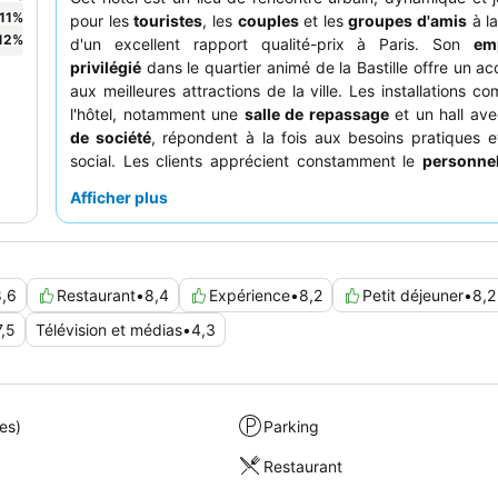
11
%
pour les
touristes
, les
couples
et les
groupes d'amis
à l
12
%
d'un excellent rapport qualité-prix à Paris. Son
em
privilégié
dans le quartier animé de la Bastille offre un ac
aux meilleures attractions de la ville. Les installations 
l'hôtel, notamment une
salle de repassage
et un hall av
de société
, répondent à la fois aux besoins pratiques et
social. Les clients apprécient constamment le
personnel
serviable
et le
buffet de petit-déjeuner varié
, qui p
Afficher plus
machine à café populaire disponible toute la journée
expérience vraiment parisienne, pensez à explorer les b
les restaurants locaux du quartier environnant.
8,6
Restaurant
•
8,4
Expérience
•
8,2
Petit déjeuner
•
8,2
7,5
Télévision et médias
•
4,3
es)
Parking
Restaurant