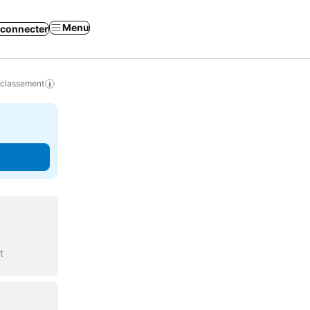
Menu
 connecter
 classement
t