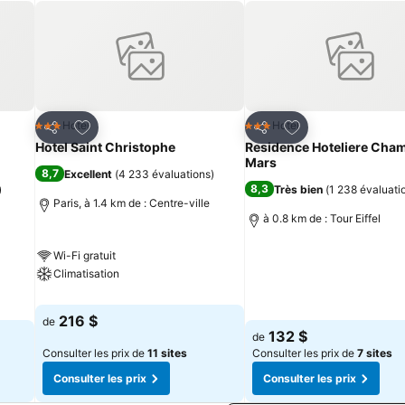
ns une boulangerie pour un pique-nique devant la tour Eiffel.
is
Ajouter à mes favoris
Ajouter à mes fav
Hotel
Hotel
3 Étoiles
3 Étoiles
Partager
Partager
Hotel Saint Christophe
Residence Hoteliere Cha
Mars
8,7
Excellent
(
4 233 évaluations
)
8,3
)
Très bien
(
1 238 évaluati
Paris, à 1.4 km de : Centre-ville
à 0.8 km de : Tour Eiffel
Wi-Fi gratuit
Climatisation
216 $
de
132 $
de
Consulter les prix de
11 sites
Consulter les prix de
7 sites
Consulter les prix
Consulter les prix