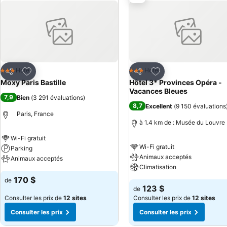
en fromage et en vin, puis achetez votre pain frais et croustillant da
Ajouter à mes favoris
Ajouter à mes favor
Hotel
Hotel
3 Étoiles
3 Étoiles
Partager
Partager
Moxy Paris Bastille
Hôtel 3* Provinces Opéra -
Vacances Bleues
7,9
Bien
(
3 291 évaluations
)
8,7
Excellent
(
9 150 évaluations
Paris, France
à 1.4 km de : Musée du Louvre
Wi-Fi gratuit
Wi-Fi gratuit
Parking
Animaux acceptés
Animaux acceptés
Climatisation
170 $
de
123 $
de
Consulter les prix de
12 sites
Consulter les prix de
12 sites
Consulter les prix
Consulter les prix