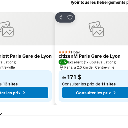
Voir tous les hébergements 
favoris
Ajouter à mes favoris
Partager
Hotel
4 Étoiles
iott Paris Gare de Lyon
citizenM Paris Gare de Lyon
8,5
aluations
)
Excellent
(
17 058 évaluations
)
ntre-ville
Paris, à 2.0 km de : Centre-ville
171 $
de
de
13 sites
Consulter les prix de
11 sites
er les prix
Consulter les prix
ris