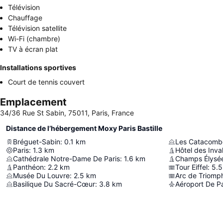
Télévision
Chauffage
Télévision satellite
Wi-Fi (chambre)
TV à écran plat
Installations sportives
Court de tennis couvert
Emplacement
34/36 Rue St Sabin, 75011, Paris, France
Distance de l’hébergement Moxy Paris Bastille
Bréguet-Sabin
:
0.1
km
Les Catacombe
Paris
:
1.3
km
Hôtel des Inva
Cathédrale Notre-Dame De Paris
:
1.6
km
Champs Élysé
Panthéon
:
2.2
km
Tour Eiffel
:
5.5
Musée Du Louvre
:
2.5
km
Arc de Triomp
Basilique Du Sacré-Cœur
:
3.8
km
Aéroport De Pa