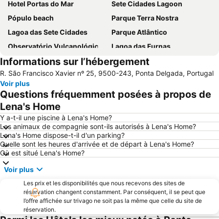
Hotel Portas do Mar
Sete Cidades Lagoon
Pópulo beach
Parque Terra Nostra
Lagoa das Sete Cidades
Parque Atlântico
Observatório Vulcanológico dos Açores
Lagoa das Furnas
Informations sur l’hébergement
Nascente Termal da Ferraria
Parque de Ribeira Grande
R. São Francisco Xavier nº 25, 9500-243, Ponta Delgada, Portugal
Poça da Dona Beija
Voir plus
Questions fréquemment posées à propos de
Lena's Home
Y a-t-il une piscine à Lena's Home?
Les animaux de compagnie sont-ils autorisés à Lena's Home?
Lena's Home dispose-t-il d'un parking?
Quelle sont les heures d'arrivée et de départ à Lena's Home?
Où est situé Lena's Home?
Voir plus
Les prix et les disponibilités que nous recevons des sites de
réservation changent constamment. Par conséquent, il se peut que
l’offre affichée sur trivago ne soit pas la même que celle du site de
réservation.