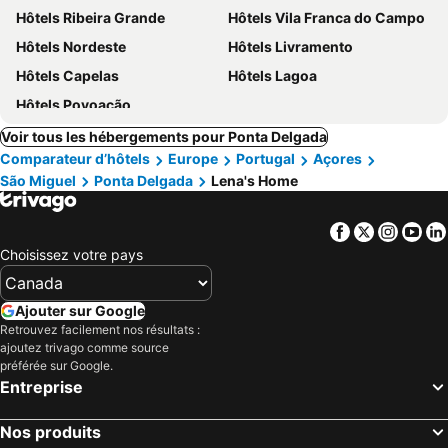
Hôtels Ribeira Grande
Hôtels Vila Franca do Campo
Hôtels Nordeste
Hôtels Livramento
Hôtels Capelas
Hôtels Lagoa
Hôtels Povoação
Voir tous les hébergements pour Ponta Delgada
Comparateur d’hôtels
Europe
Portugal
Açores
São Miguel
Ponta Delgada
Lena's Home
Facebook
Twitter
Insta
Yo
Choisissez votre pays
Ajouter sur Google
Retrouvez facilement nos résultats :
ajoutez trivago comme source
préférée sur Google.
Entreprise
Nos produits