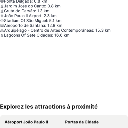
Ponta Delgada
:
0.8
km
Jardim José do Canto
:
0.8
km
Gruta do Carvão
:
1.3
km
João Paulo Ii Airport
:
2.3
km
Stadium Of São Miguel
:
5.1
km
Aeroporto de Santana
:
12.8
km
Arquipélago - Centro de Artes Contemporâneas
:
15.3
km
Lagoons Of Sete Cidades
:
16.6
km
Explorez les attractions à proximité
Agrandir la carte
Aéroport João Paulo II
Portas da Cidade