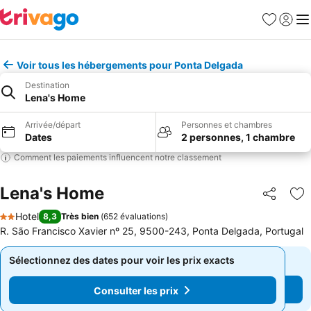
Favoris
Se con
Me
Voir tous les hébergements pour Ponta Delgada
Destination
Lena's Home
Arrivée/départ
Personnes et chambres
Dates
2 personnes, 1 chambre
Comment les paiements influencent notre classement
Lena's Home
Partager
Aj
Hotel
8,3
Très bien
(
652 évaluations
)
2 Étoiles
R. São Francisco Xavier nº 25, 9500-243, Ponta Delgada, Portugal
Sélectionnez des dates pour voir les prix exacts
Sélectionnez des dates pour voir les prix exacts
Consulter les prix
Consulter les prix