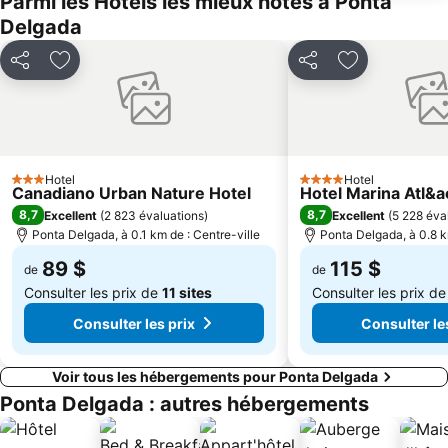
Parmi les Hôtels les mieux notés à Ponta
Delgada
Partager
Ajouter à mes favoris
Partager
Ajouter à mes
Hotel
Hotel
3 Étoiles
4 Étoiles
Canadiano Urban Nature Hotel
Hotel Marina Atl&ac
8,7
8,7
Excellent
(
2 823 évaluations
)
Excellent
(
5 228 éva
Ponta Delgada, à 0.1 km de : Centre-ville
Ponta Delgada, à 0.8 k
89 $
115 $
de
de
Consulter les prix de
11 sites
Consulter les prix d
Consulter les prix
Consulter le
Voir tous les hébergements pour Ponta Delgada
Ponta Delgada : autres hébergements