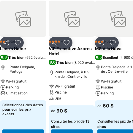
Hotel
Hotel
Hotel
2 Étoiles
4 Étoiles
3 Étoiles
Partager
Ajouter à mes favoris
Partager
Ajouter à mes favoris
Partager
Ajouter à
Lena's Home
VIP Executive Azores
MS Vila Nova
Hotel
8,3
8,5
Très bien
(
652 évaluations
)
Excellent
(
4 980 é
8,0
Très bien
(
8 920 évaluations
)
Ponta Delgada,
Ponta Delgada, à 1
Portugal
de : Centre-ville
Ponta Delgada, à 0.9
km de : Centre-ville
Wi-Fi gratuit
Wi-Fi gratuit
Wi-Fi gratuit
Parking
Piscine
Piscine
Climatisation
Parking
Spa
Sélectionnez des dates
60 $
de
pour voir les prix
90 $
de
exacts
Consulter les prix de
13
Consulter les prix de
sites
sites