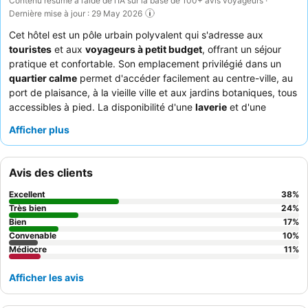
Contenu résumé à l’aide de l’IA sur la base de 100+ avis voyageurs ·
Dernière mise à jour : 29 May 2026
Cet hôtel est un pôle urbain polyvalent qui s'adresse aux
touristes
et aux
voyageurs à petit budget
, offrant un séjour
pratique et confortable. Son emplacement privilégié dans un
quartier calme
permet d'accéder facilement au centre-ville, au
port de plaisance, à la vieille ville et aux jardins botaniques, tous
accessibles à pied. La disponibilité d'une
laverie
et d'une
kitchenette (équipée d'un micro-ondes, d'un four grille-pain,
Afficher plus
d'une bouilloire et d'un réfrigérateur) dans les chambres
spacieuses améliore considérablement le confort des clients. Le
personnel est constamment félicité pour sa serviabilité et sa
Avis des clients
nature arrangeante, garantissant une expérience agréable
malgré des problèmes de communication initiaux occasionnels.
Excellent
38
%
Pour un séjour plus calme, il est conseillé aux clients de choisir
Très bien
24
%
une chambre donnant sur le jardin.
Bien
17
%
Convenable
10
%
Médiocre
11
%
Afficher les avis