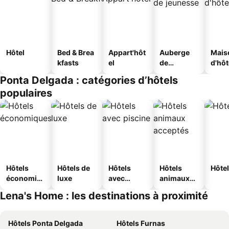
Hôtel
Bed & Brea
Appart'hôt
Auberge
Mais
kfasts
el
de
d'hô
jeunesse
Ponta Delgada : catégories d’hôtels
populaires
Hôtels
Hôtels de
Hôtels
Hôtels
Hôtel
économiq
luxe
avec
animaux
ues
piscine
acceptés
Lena's Home : les destinations à proximité
Hôtels Ponta Delgada
Hôtels Furnas