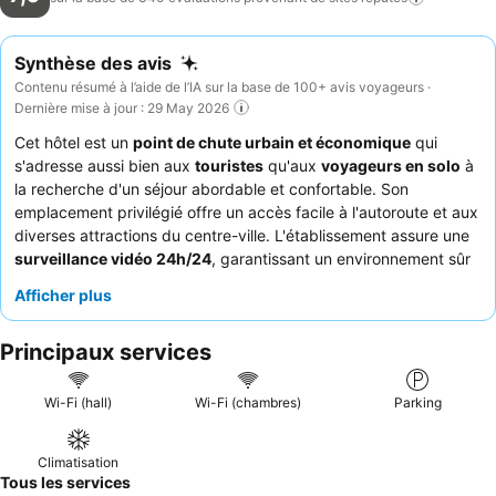
Synthèse des avis
Contenu résumé à l’aide de l’IA sur la base de 100+ avis voyageurs ·
Dernière mise à jour : 29 May 2026
Cet hôtel est un
point de chute urbain et économique
qui
s'adresse aussi bien aux
touristes
qu'aux
voyageurs en solo
à
la recherche d'un séjour abordable et confortable. Son
emplacement privilégié offre un accès facile à l'autoroute et aux
diverses attractions du centre-ville. L'établissement assure une
surveillance vidéo 24h/24
, garantissant un environnement sûr
pour tous les clients. Les clients apprécient constamment le
Afficher plus
personnel aimable et serviable
pour son professionnalisme et
sa disponibilité, malgré l'absence de service de petit-déjeuner.
Principaux services
Pour une expérience plus moderne, demandez une
chambre
récemment rénovée
avec des douches et des toilettes
modernisées.
Wi-Fi (hall)
Wi-Fi (chambres)
Parking
Climatisation
Tous les services