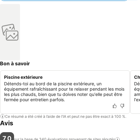
Bon à savoir
Piscine extérieure
Ch
Détends-toi au bord de la piscine extérieure, un
Dé
équipement rafraîchissant pour te relaxer pendant les mois
éq
les plus chauds, bien que tu doives noter qu'elle peut être
am
fermée pour entretien parfois.
l'e
Ce résumé a été créé à l’aide de l’IA et peut ne pas être exact à 100 %.
Avis
7,0
sur la base de 340 évaluations provenant de sites
réputés