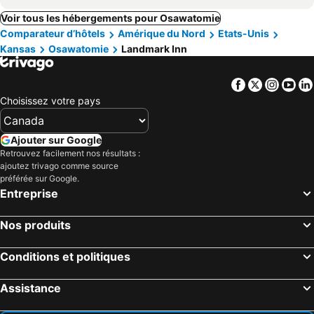
Voir tous les hébergements pour Osawatomie
Comparateur d’hôtels
Amérique du Nord
Etats-Unis
Kansas
Osawatomie
Landmark Inn
Facebook
Twitter
Insta
Yo
Choisissez votre pays
Ajouter sur Google
Retrouvez facilement nos résultats :
ajoutez trivago comme source
préférée sur Google.
Entreprise
Nos produits
Conditions et politiques
Assistance