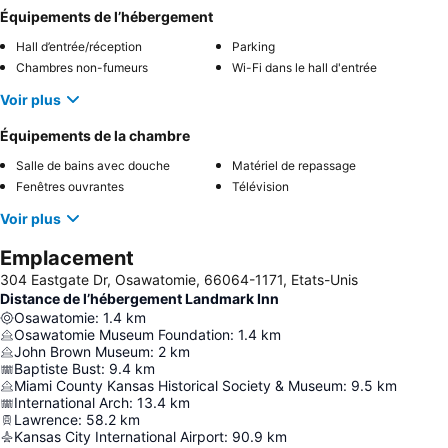
Équipements de l’hébergement
Hall d’entrée/réception
Parking
Chambres non-fumeurs
Wi-Fi dans le hall d'entrée
Voir plus
Équipements de la chambre
Salle de bains avec douche
Matériel de repassage
Fenêtres ouvrantes
Télévision
Voir plus
Emplacement
304 Eastgate Dr, Osawatomie, 66064-1171, Etats-Unis
Distance de l’hébergement Landmark Inn
Osawatomie
:
1.4
km
Osawatomie Museum Foundation
:
1.4
km
John Brown Museum
:
2
km
Baptiste Bust
:
9.4
km
Miami County Kansas Historical Society & Museum
:
9.5
km
International Arch
:
13.4
km
Lawrence
:
58.2
km
Kansas City International Airport
:
90.9
km