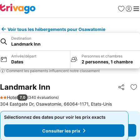
Favoris
Se con
Me
Voir tous les hébergements pour Osawatomie
Destination
Landmark Inn
Arrivée/départ
Personnes et chambres
Dates
2 personnes, 1 chambre
Comment les paiements influencent notre classement
Landmark Inn
Partager
Aj
Hotel
7,0
(
340 évaluations
)
2 Étoiles
304 Eastgate Dr, Osawatomie, 66064-1171, Etats-Unis
Sélectionnez des dates pour voir les prix exacts
Sélectionnez des dates pour voir les prix exacts
Consulter les prix
Consulter les prix