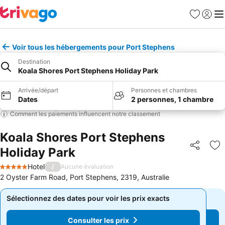
Favoris
Se con
Me
Voir tous les hébergements pour Port Stephens
Destination
Koala Shores Port Stephens Holiday Park
Arrivée/départ
Personnes et chambres
Dates
2 personnes, 1 chambre
Comment les paiements influencent notre classement
Koala Shores Port Stephens
Holiday Park
Partager
Aj
Hotel
/
Aucune évaluation
5 Étoiles
2 Oyster Farm Road, Port Stephens, 2319, Australie
Sélectionnez des dates pour voir les prix exacts
Sélectionnez des dates pour voir les prix exacts
Consulter les prix
Consulter les prix