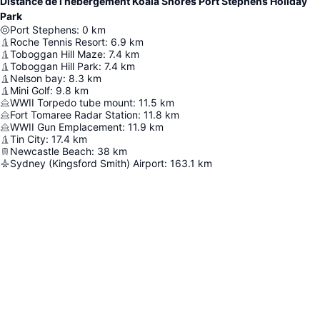
Distance de l’hébergement Koala Shores Port Stephens Holiday
Park
Port Stephens
:
0
km
Roche Tennis Resort
:
6.9
km
Toboggan Hill Maze
:
7.4
km
Toboggan Hill Park
:
7.4
km
Nelson bay
:
8.3
km
Mini Golf
:
9.8
km
WWII Torpedo tube mount
:
11.5
km
Fort Tomaree Radar Station
:
11.8
km
WWII Gun Emplacement
:
11.9
km
Tin City
:
17.4
km
Newcastle Beach
:
38
km
Sydney (Kingsford Smith) Airport
:
163.1
km