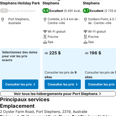
Stephens Holiday Park
Stephens
Stephens
/
8,9
8,7
Aucune évaluation
Excellent
(
5 491 évaluations
Excellent
)
(
2 725 é
Port Stephens,
Corlette, à 0.4 km de :
Soldiers Point, à 0
Australie
Centre-ville
de : Centre-ville
Wi-Fi gratuit
Wi-Fi gratuit
Piscine
Piscine
Spa
Spa
Sélectionnez des dates
225 $
196 $
de
de
pour voir les prix
exacts
Consulter les prix de
9
Consulter les prix de
sites
sites
Consulter les prix
Consulter les prix
Consulter les prix
Voir tous les hébergements pour Port Stephens
Principaux services
Emplacement
2 Oyster Farm Road, Port Stephens, 2319, Australie