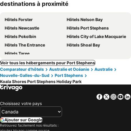
destinations à proximité
Hôtels Forster
Hôtels Nelson Bay
Hôtels Newcastle
Hôtels Port Stephens
Hôtels Pokolbin
Hôtels City of Lake Macquarie
Hôtels The Entrance
Hôtels Shoal Bay
Hôtels Taree
Voir tous les hébergements pour Port Stephens
Comparateur d’hôtels
Australie et Océanie
Australie
Nouvelle-Galles-du-Sud
Port Stephens
Koala Shores Port Stephens Holiday Park
Facebook
Twitter
Insta
Yo
Choisissez votre pays
Ajouter sur Google
Retrouvez facilement nos résultats :
ajoutez trivago comme source