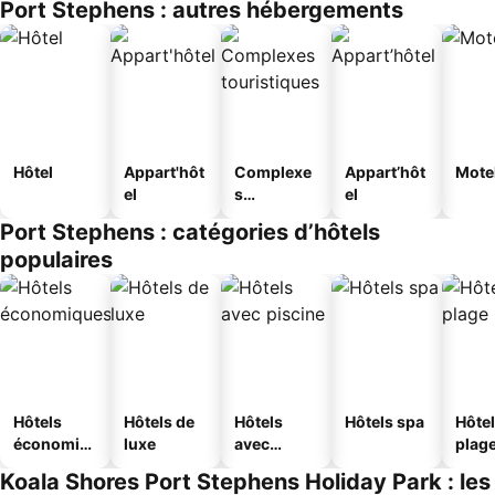
Port Stephens : autres hébergements
Hôtel
Appart'hôt
Complexe
Appart’hôt
Mote
el
s
el
touristique
Port Stephens : catégories d’hôtels
s
populaires
Hôtels
Hôtels de
Hôtels
Hôtels spa
Hôtel
économiq
luxe
avec
plag
ues
piscine
Koala Shores Port Stephens Holiday Park : les