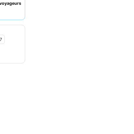
voyageurs
erche d'un
re visite,
 dans votre
éparez-vous
e-ville en
7