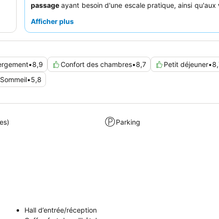
passage
ayant besoin d'une escale pratique, ainsi qu'aux
d'affaires
et aux
organisateurs d'événements
à la rech
Afficher plus
environnement calme. Pour profiter au maximum de vot
pensez à vérifier la disponibilité de la climatisation
chambre, surtout pendant les mois les plus chauds, et pr
à un court trajet si vous prévoyez d'explorer le centr
ergement
•
8,9
Confort des chambres
•
8,7
Petit déjeuner
•
8,
profondeur.
Sommeil
•
5,8
es)
Parking
Hall d’entrée/réception