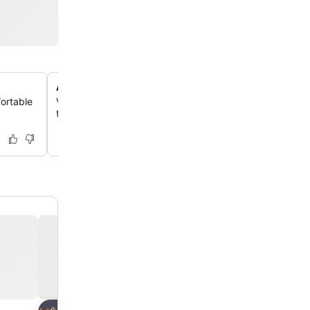
Ambiance calme et romantique
fortable
Vis une expérience paisible et romantique, idéale pour t
te ressourcer loin de l'agitation de la ville.