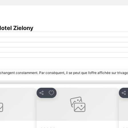
otel Zielony
 changent constamment. Par conséquent, il se peut que l’offre affichée sur trivago
avoris
Ajouter à mes favoris
Partager
Par