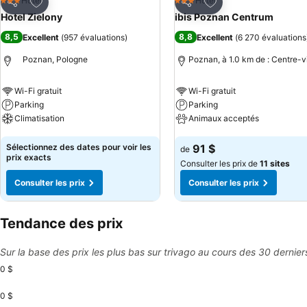
Ajouter à mes favoris
Ajouter à mes favor
Hotel
Hotel
3 Étoiles
3 Étoiles
Partager
Partager
Hotel Zielony
ibis Poznan Centrum
8,5
8,8
Excellent
(
957 évaluations
)
Excellent
(
6 270 évaluations
Poznan, Pologne
Poznan, à 1.0 km de : Centre-vi
Wi-Fi gratuit
Wi-Fi gratuit
Parking
Parking
Climatisation
Animaux acceptés
Consulter les prix
Consulter les prix
Sélectionnez des dates pour voir les
91 $
de
prix exacts
Consulter les prix de
11 sites
Consulter les prix
Consulter les prix
Tendance des prix
Sur la base des prix les plus bas sur trivago au cours des 30 dernier
0 $
0 $