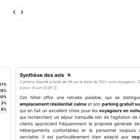
Synthèse des avis
Contenu résumé à l’aide de l’IA sur la base de 100+ avis voyageurs · 
51
%
à jour : 9 Jun 2026
28
%
10
%
Cet hôtel offre une retraite paisible, qui se disting
3
%
emplacement résidentiel calme
et son
parking gratuit su
8
%
qui en fait un excellent choix pour les
voyageurs en voit
qui recherchent un séjour tranquille loin de l'agitation de l
clients apprécient fréquemment la propreté générale de l
hébergements confortables et le personnel toujours 
serviable. Il est particulièrement bien adapté aux
voy