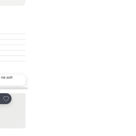
 ne soit
Ajouter à mes favoris
Ajouter à mes favor
tager
Partager