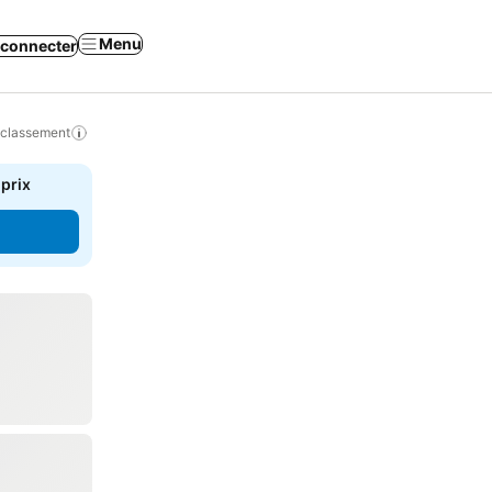
Menu
 connecter
 classement
 prix