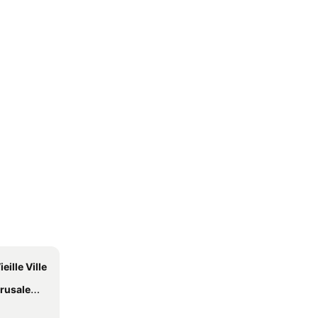
eille Ville
e the Walls