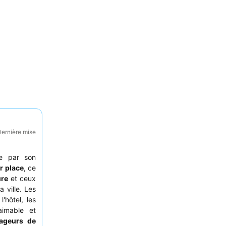
Dernière mise
ue par son
r place
, ce
ure
et ceux
a ville. Les
'hôtel, les
aimable et
ageurs de