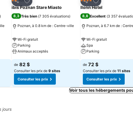
is
Ajouter à mes favoris
Ajouter à mes fav
Hotel
Hotel
2 Étoiles
4 Étoiles
Partager
Partager
ibis Poznan Stare Miasto
Ilonn Hotel
8,3
8,8
)
Très bien
(
7 305 évaluations
)
Excellent
(
3 357 évaluati
lle
Poznan, à 0.8 km de : Centre-ville
Poznan, à 6.7 km de : Centre
Wi-Fi gratuit
Wi-Fi gratuit
Parking
Spa
Animaux acceptés
Parking
Consulter les prix
Consulter les prix
82 $
72 $
de
de
Consulter les prix de
9 sites
Consulter les prix de
11 sites
Consulter les prix
Consulter les prix
Voir tous les hébergements po
s jours