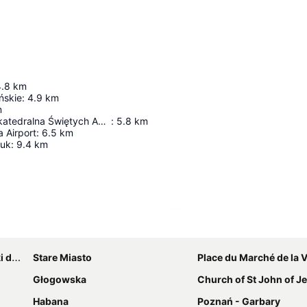
4.8
km
ńskie
:
4.9
km
m
Bazylika Archikatedralna Świętych Apostołów Piotra i Pawła
:
5.8
km
 Airport
:
6.5
km
ruk
:
9.4
km
Agrandir la carte
nan
Stare Miasto
Place du Marché de la Vi
Głogowska
Church of St John of Jerusalem Outsid
Habana
Poznań - Garbary