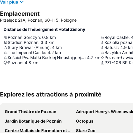
Voir plus
Emplacement
Przełęcz 21A, Poznan, 60-115, Pologne
Distance de l’hébergement Hotel Zielony
Poznań Górczyn
:
0.8
km
Royal Castle
:
Stadion Poznań
:
3.3
km
Koziołki pozna
Stary Browar (Atrium)
:
4
km
Ratusz
:
4.9
k
The Imperial Castle
:
4.2
km
Kościół Pw. Matki Boskiej Nieustającej Pomocy I Św. Marii Magdaleny
:
4.7
km
Poznań-Ławica
Poznan
:
4.8
km
PZL-106 BR K
Explorez les attractions à proximité
Grand Théâtre de Poznan
Aéroport Henryk Wieniawski de Poz
Jardin Botanique de Poznán
Octopus
Centre Maltais de Formation et de Conférences
Stare Zoo