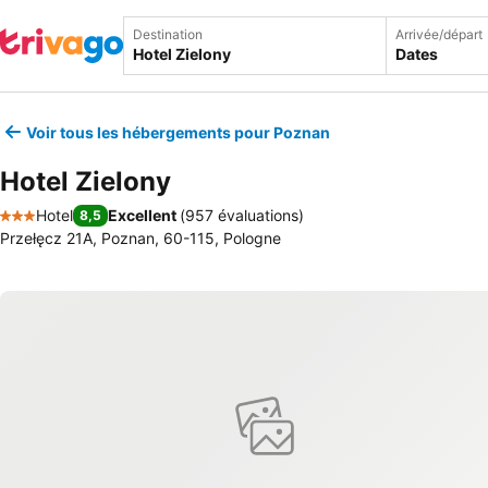
Destination
Arrivée/départ
Dates
Voir tous les hébergements pour Poznan
Hotel Zielony
Hotel
Excellent
(
957 évaluations
)
8,5
3 Étoiles
Przełęcz 21A, Poznan, 60-115, Pologne