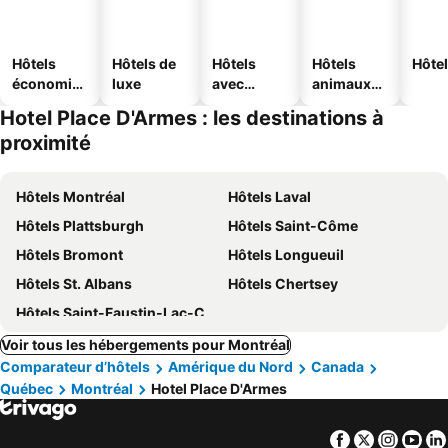
Hôtels
Hôtels de
Hôtels
Hôtels
Hôtel
économiq
luxe
avec
animaux
ues
piscine
acceptés
Hotel Place D'Armes : les destinations à
proximité
Hôtels Montréal
Hôtels Laval
Hôtels Plattsburgh
Hôtels Saint-Côme
Hôtels Bromont
Hôtels Longueuil
Hôtels St. Albans
Hôtels Chertsey
Hôtels Saint-Faustin-Lac-Carré
Voir tous les hébergements pour Montréal
Comparateur d’hôtels
Amérique du Nord
Canada
Québec
Montréal
Hotel Place D'Armes
Facebook
Twitter
Insta
Yo