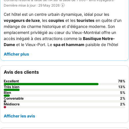
Dernière mise à jour : 29 May 2026
Cet hôtel est un centre urbain dynamique, idéal pour les
voyageurs de luxe
, les
couples
et les
touristes
en quête d'un
mélange de charme historique et d'élégance moderne. Son
emplacement privilégié au cœur du Vieux-Montréal offre un
accès inégalé à des attractions comme la
Basilique Notre-
Dame
et le Vieux-Port. Le
spa et hammam
paisible de l'hôtel
constitue une échappée parfaite pour la détente. Les clients
Afficher plus
louent constamment le personnel exceptionnel et la scène
culinaire diversifiée, notamment la très appréciée
Brasserie 701
et le
restaurant japonais Kyo
. Pour une expérience inoubliable,
Avis des clients
pensez à réserver une chambre aux étages supérieurs pour
profiter des vues panoramiques sur la ville.
Excellent
78
%
Très bien
13
%
Bien
5
%
Convenable
2
%
Médiocre
2
%
Afficher les avis