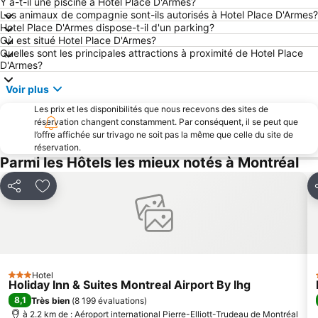
Sainte Catherine
Cicuit Gilles Villeneuve
Y a-t-il une piscine à Hotel Place D'Armes?
Les animaux de compagnie sont-ils autorisés à Hotel Place D'Armes?
Parc du Mont Royal
Marché Jean Talon
Hotel Place D'Armes dispose-t-il d'un parking?
Où est situé Hotel Place D'Armes?
Jardin Botanique de Montréal
Saputo Stadium
Quelles sont les principales attractions à proximité de Hotel Place
Place Ville-Marie
Aéroport MET – Métropolitain de Montréal
D'Armes?
Le Centre Eaton
Musée des Beaux-Arts de Montréal
Voir plus
Hôtel de Ville de Montréal
Parc La Fontaine
Les prix et les disponibilités que nous recevons des sites de
réservation changent constamment. Par conséquent, il se peut que
Cosmodome Space Science Centre
Centre des sciences
l’offre affichée sur trivago ne soit pas la même que celle du site de
Cathedrale Marie-Reine-du-Monde
Cineplex Quartier Latin
réservation.
Parmi les Hôtels les mieux notés à Montréal
Place Jean Paul Riopelle
Fairmount Bagel Bakery
Pointe-à-Callière Montréal Museum of Archaeology and History
Planétarium
Partager
Ajouter à mes favoris
P
Saint Esprit de Rosemont
Festival Juste pour Rire
Montréal en Lumière
Théâtre Outremont
Marché Bonsecours
Aux Vivres
Exporail Musée Ferroviaire Canadien
Oka National Park
Hotel
3 Étoiles
Holiday Inn & Suites Montreal Airport By Ihg
Biosphère - Musée de l'Environnement
Parc Linéaire le P'tit Train du Nord
8,1
Très bien
(
8 199 évaluations
)
Théâtre du Nouveau Monde
Centre Commémoratif de l'Hollocauste
à 2.2 km de : Aéroport international Pierre-Elliott-Trudeau de Montréal