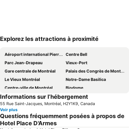
Explorez les attractions à proximité
Agrandir la carte
Aéroport international Pierre-Elliott-Trudeau de Montréal
Centre Bell
Parc Jean-Drapeau
Vieux-Port
Gare centrale de Montréal
Palais des Congrès de Montreal
Le Vieux Montréal
Notre-Dame Basilica
Centre-ville de Montréal
Biodome
Informations sur l’hébergement
Université de McGill
Parc de loisirs La Ronde
55 Rue Saint-Jacques, Montréal, H2Y1K9, Canada
Casino de Montréal
Le Village
Voir plus
Parc Olympique
Boulevard St-Laurent
Questions fréquemment posées à propos de
La Ronde
Oratoire Saint Joseph du Mont Royal
Hotel Place D'Armes