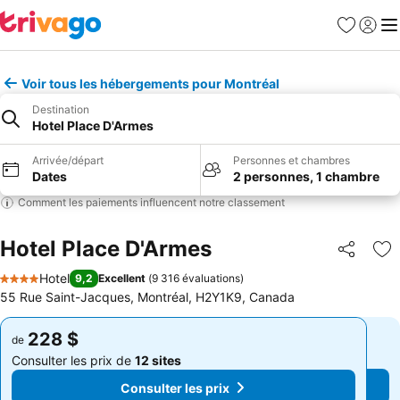
Favoris
Se con
Me
Voir tous les hébergements pour Montréal
Destination
Hotel Place D'Armes
Arrivée/départ
Personnes et chambres
Dates
2 personnes, 1 chambre
Comment les paiements influencent notre classement
Hotel Place D'Armes
Partager
Aj
Hotel
9,2
Excellent
(
9 316 évaluations
)
4 Étoiles
55 Rue Saint-Jacques, Montréal, H2Y1K9, Canada
228 $
228 $
de
de
Consulter les prix de
12 sites
Consulter les prix de
12 sites
Consulter les prix
Consulter les prix