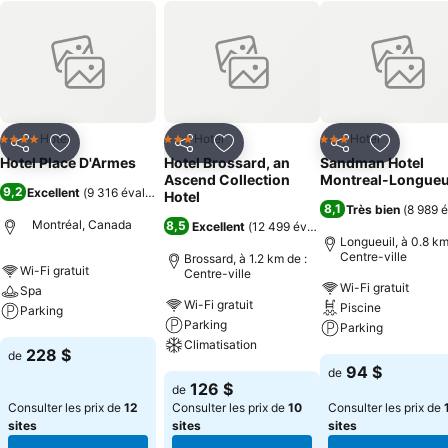
Hotel
Hotel
Hotel
4 Étoiles
3 Étoiles
3 Étoiles
Partager
Ajouter à mes favoris
Partager
Ajouter à mes favoris
Partager
Ajouter à
Hotel Place D'Armes
Hotel Brossard, an
Sandman Hotel
Ascend Collection
Montreal-Longueu
9,2
Excellent
(
9 316 évaluations
)
Hotel
8,1
Très bien
(
8 989 é
Montréal, Canada
8,5
Excellent
(
12 499 évaluations
)
Longueuil, à 0.8 km
Centre-ville
Brossard, à 1.2 km de :
Wi-Fi gratuit
Centre-ville
Wi-Fi gratuit
Spa
Wi-Fi gratuit
Piscine
Parking
Parking
Parking
Climatisation
Consulter les prix
228 $
de
Consulter les pri
94 $
de
Consulter les prix
126 $
de
Consulter les prix de
12
Consulter les prix de
10
Consulter les prix de
sites
sites
sites