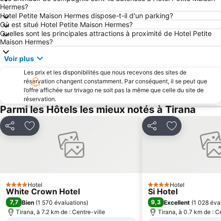
Hermes?
Hotel Petite Maison Hermes dispose-t-il d'un parking?
Où est situé Hotel Petite Maison Hermes?
Quelles sont les principales attractions à proximité de Hotel Petite
Maison Hermes?
Voir plus
Les prix et les disponibilités que nous recevons des sites de
réservation changent constamment. Par conséquent, il se peut que
l’offre affichée sur trivago ne soit pas la même que celle du site de
réservation.
Parmi les Hôtels les mieux notés à Tirana
Partager
Ajouter à mes favoris
Partager
Ajouter à mes
Hotel
Hotel
4 Étoiles
4 Étoiles
White Crown Hotel
Si Hotel
7,7
9,3
Bien
(
1 570 évaluations
)
Excellent
(
1 028 éva
Tirana, à 7.2 km de : Centre-ville
Tirana, à 0.7 km de : C