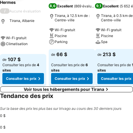
Hermes
8,6
9,1
Excellent
(
869 évaluations
)
Excellent
(
5 652 é
/
Aucune évaluation
Tirana, à 12.5 km de :
Tirana, à 0.5 km de 
Centre-ville
Centre-ville
Tirana, Albanie
Wi-Fi gratuit
Wi-Fi gratuit
Piscine
Piscine
Wi-Fi gratuit
Parking
Spa
Climatisation
66 $
213 $
de
de
107 $
de
Consulter les prix de
4
Consulter les prix de
6
Consulter les prix de
sites
sites
sites
Consulter les prix
Consulter les prix
Consulter les prix
Voir tous les hébergements pour Tirana
Tendance des prix
Sur la base des prix les plus bas sur trivago au cours des 30 derniers jours
0 $
0 $