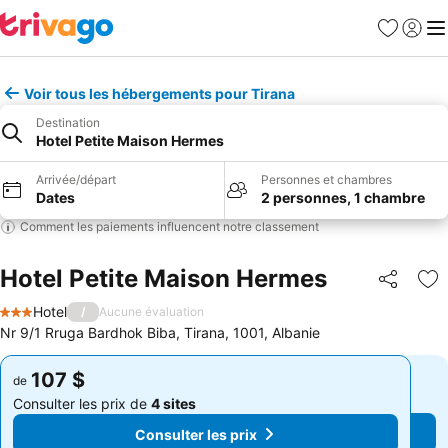
Favoris
Se con
Me
Voir tous les hébergements pour Tirana
Destination
Hotel Petite Maison Hermes
Arrivée/départ
Personnes et chambres
Dates
2 personnes, 1 chambre
Comment les paiements influencent notre classement
Hotel Petite Maison Hermes
Partager
Aj
Hotel
/
Aucune évaluation
3 Étoiles
Nr 9/1 Rruga Bardhok Biba, Tirana, 1001, Albanie
107 $
107 $
de
de
Consulter les prix de
4 sites
Consulter les prix de
4 sites
Consulter les prix
Consulter les prix