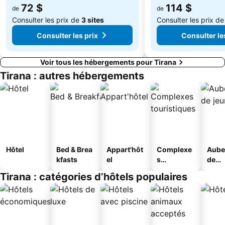
72 $
114 $
de
de
Consulter les prix de
3 sites
Consulter les prix d
Consulter les prix
Consulter le
Voir tous les hébergements pour Tirana
Tirana : autres hébergements
Hôtel
Bed & Brea
Appart'hôt
Complexe
Aube
kfasts
el
s
de
touristique
jeun
Tirana : catégories d’hôtels populaires
s