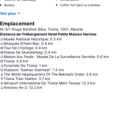
Bureau
Coffre-fort dans la chambre
Voir plus
Emplacement
Nr 9/1 Rruga Bardhok Biba, Tirana, 1001, Albanie
Distance de l’hébergement Hotel Petite Maison Hermes
Musée National Historique
:
0.3
km
Mosquée Et'hem Bey
:
0.4
km
Tour De L’horloge
:
0.4
km
Statue De Skanderbeg
:
0.4
km
Maison Aux Feuils - Musée De La Surveillance Secrète
:
0.6
km
Tirana
:
0.9
km
Pyramide De Tirana
:
1
km
Stadiumi "Selman Stermasi"
:
1.5
km
The World Headquarters Of The Bektashi Order
:
2.6
km
Tirana Train Station
:
3.7
km
Aéroport International De Tirana Mère Teresa
:
12.3
km
Antonov An-2
:
13.2
km