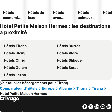
Hôtels
Hôtels de
Hôtels
Hôtels
Hôtel
économiq
luxe
avec
animaux
ues
piscine
acceptés
Hotel Petite Maison Hermes : les destinations
à proximité
Hôtels Tirana
Hôtels Durrës
Hôtels Ulcinj
Hôtels Vlorë
Hôtels Ohrid
Hôtels Shkodër
Hôtels Golem
Hôtels Berat
Hôtels Lezha
Voir tous les hébergements pour Tirana
Comparateur d’hôtels
Europe
Albanie
Tirana
Tirana
Hotel Petite Maison Hermes
Facebook
Twitter
Insta
Yo