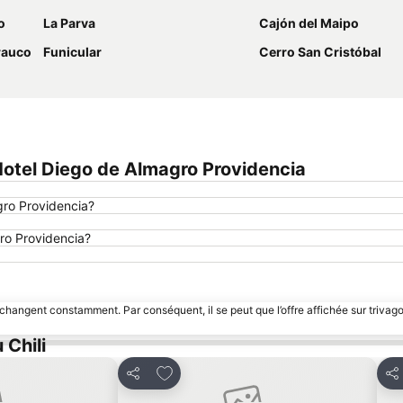
o
La Parva
Cajón del Maipo
rauco
Funicular
Cerro San Cristóbal
otel Diego de Almagro Providencia
gro Providencia?
gro Providencia?
 changent constamment. Par conséquent, il se peut que l’offre affichée sur trivago
 Chili
avoris
Ajouter à mes favoris
Partager
Pa