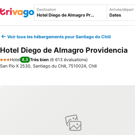
Destination
Arrivée/départ
Dates
Voir tous les hébergements pour Santiago du Chili
Hotel Diego de Almagro Providencia
Hotel
Très bien
(
6 613 évaluations
)
8,3
3 Étoiles
San Pío X 2530, Santiago du Chili, 7510024, Chili