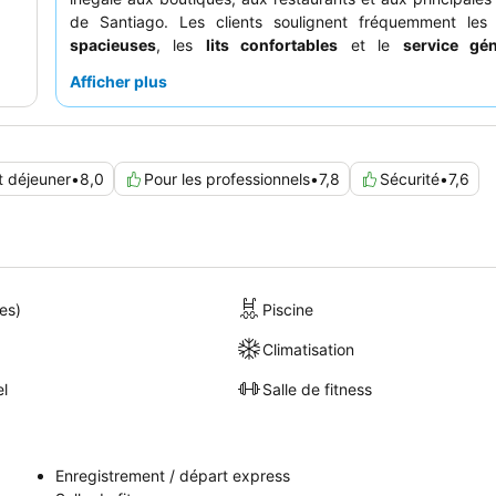
de Santiago. Les clients soulignent fréquemment le
spacieuses
, les
lits confortables
et le
service gé
attentionné
fourni par le personnel. L'hôtel offre un poin
Afficher plus
confortable et pratique pour explorer la ville, attirant les
c
recherche d'une escapade romantique et les
familles
à la
d'un accès facile aux commodités urbaines. Pour améli
séjour, sachez que, bien que l'emplacement soit centra
t déjeuner
•
8,0
Pour les professionnels
•
7,8
Sécurité
•
7,6
clients recommandent de vérifier l'alimentation en eau cha
arrivée, car elle peut être irrégulière.
es)
Piscine
Climatisation
el
Salle de fitness
Enregistrement / départ express