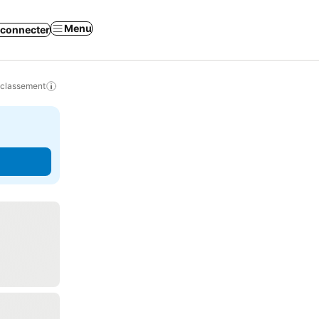
Menu
 connecter
 classement