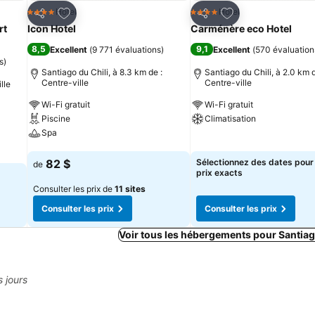
is
Ajouter à mes favoris
Ajouter à mes fav
Hotel
Hotel
4 Étoiles
4 Étoiles
Partager
Partager
rt
Icon Hotel
Carménère eco Hotel
8,5
9,1
Excellent
(
9 771 évaluations
)
Excellent
(
570 évaluation
s
)
Santiago du Chili, à 8.3 km de :
Santiago du Chili, à 2.0 km d
Centre-ville
Centre-ville
lle
Wi-Fi gratuit
Wi-Fi gratuit
Piscine
Climatisation
Spa
Consulter les prix
Consulter les prix
82 $
Sélectionnez des dates pour 
de
prix exacts
Consulter les prix de
11 sites
Consulter les prix
Consulter les prix
Voir tous les hébergements pour Santiag
s jours