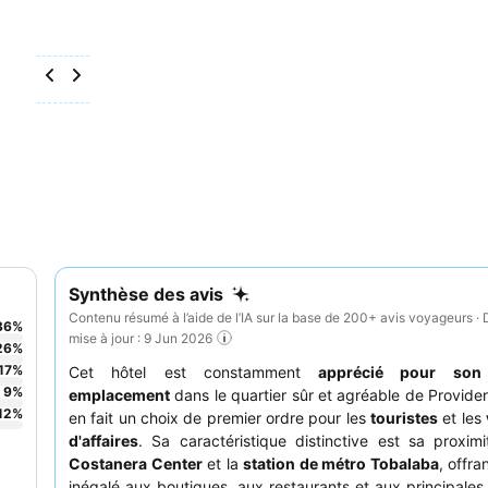
Synthèse des avis
Contenu résumé à l’aide de l’IA sur la base de 200+ avis voyageurs · 
36
%
mise à jour : 9 Jun 2026
26
%
17
%
Cet hôtel est constamment
apprécié pour son 
9
%
emplacement
dans le quartier sûr et agréable de Providen
12
%
en fait un choix de premier ordre pour les
touristes
et les
d'affaires
. Sa caractéristique distinctive est sa proxim
Costanera Center
et la
station de métro Tobalaba
, offra
inégalé aux boutiques, aux restaurants et aux principales 