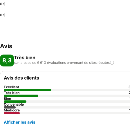
0 $
0 $
Avis
Très bien
8,3
sur la base de 6 613 évaluations provenant de sites
réputés
Avis des clients
Excellent
Très bien
Bien
Convenable
Médiocre
Afficher les avis