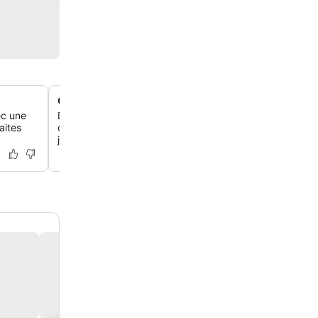
Chambres spacieuses et lumineuses
ec une
Détends-toi dans des chambres généreuses, propres et
aites
conçues pour t'offrir un refuge confortable et rafraîchis
journée à explorer la ville.