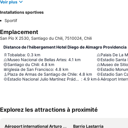
Voir plus
Installations sportives
Sportif
Emplacement
San Pío X 2530, Santiago du Chili, 7510024, Chili
Distance de l’hébergement Hotel Diego de Almagro Providencia
Tobalaba
:
0.3
km
Palais De La 
Museo Nacional de Bellas Artes
:
4.1
km
Estadio Santa
Santiago du Chili
:
4.8
km
Iglesia de San Francisco
:
4.8
km
Estadio Monum
Plaza de Armas de Santiago de Chile
:
4.8
km
Estadio San C
Estadio Nacional Julio Martínez Prádanos
:
4.9
km
Explorez les attractions à proximité
Aéroport international Arturo Merino Benítez
Barrio Lastarria