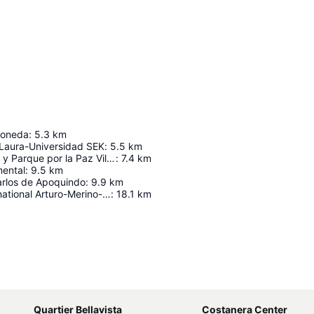
Moneda
:
5.3
km
 Laura-Universidad SEK
:
5.5
km
Museo de Sitio y Parque por la Paz Villa Grimaldi
:
7.4
km
ental
:
9.5
km
arlos de Apoquindo
:
9.9
km
Aéroport International Arturo-Merino-Benítez
:
18.1
km
Agrandir la carte
Quartier Bellavista
Costanera Center