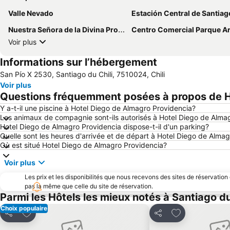
Valle Nevado
Estación Central de Santiag
Nuestra Señora de la Divina Providencia
Centro Comercial Parque A
Voir plus
Informations sur l’hébergement
San Pío X 2530, Santiago du Chili, 7510024, Chili
Voir plus
Questions fréquemment posées à propos de H
Y a-t-il une piscine à Hotel Diego de Almagro Providencia?
Les animaux de compagnie sont-ils autorisés à Hotel Diego de Alma
Hotel Diego de Almagro Providencia dispose-t-il d'un parking?
Quelle sont les heures d'arrivée et de départ à Hotel Diego de Alma
Où est situé Hotel Diego de Almagro Providencia?
Voir plus
Les prix et les disponibilités que nous recevons des sites de réservation
pas la même que celle du site de réservation.
Parmi les Hôtels les mieux notés à Santiago du
Choix populaire
Ajouter à mes favoris
Ajouter à mes f
Partager
Partager