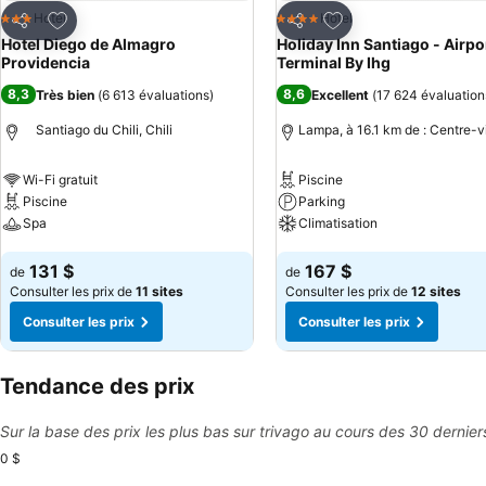
Ajouter à mes favoris
Ajouter à mes favor
Hotel
Hotel
3 Étoiles
4 Étoiles
Partager
Partager
Hotel Diego de Almagro
Holiday Inn Santiago - Airpo
Providencia
Terminal By Ihg
8,3
8,6
Très bien
(
6 613 évaluations
)
Excellent
(
17 624 évaluation
Santiago du Chili, Chili
Lampa, à 16.1 km de : Centre-vi
Wi-Fi gratuit
Piscine
Piscine
Parking
Spa
Climatisation
Consulter les prix
Consulter les prix
131 $
167 $
de
de
Consulter les prix de
11 sites
Consulter les prix de
12 sites
Consulter les prix
Consulter les prix
Tendance des prix
Sur la base des prix les plus bas sur trivago au cours des 30 dernier
0 $