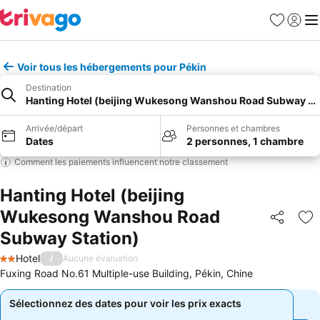
Favoris
Se con
Me
Voir tous les hébergements pour Pékin
Destination
Hanting Hotel (beijing Wukesong Wanshou Road Subway St
Arrivée/départ
Personnes et chambres
Dates
2 personnes, 1 chambre
Comment les paiements influencent notre classement
Hanting Hotel (beijing
Wukesong Wanshou Road
Partager
Aj
Subway Station)
Hotel
/
Aucune évaluation
2 Étoiles
Fuxing Road No.61 Multiple-use Building, Pékin, Chine
Sélectionnez des dates pour voir les prix exacts
Sélectionnez des dates pour voir les prix exacts