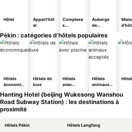
Hôtel
Appart'hôt
Complexe
Auberge
Mais
el
s
de
d'hô
touristique
jeunesse
Pékin : catégories d’hôtels populaires
s
Hôtels
Hôtels de
Hôtels
Hôtels
Hôtel
économiq
luxe
avec
animaux
ues
piscine
acceptés
Hanting Hotel (beijing Wukesong Wanshou
Road Subway Station) : les destinations à
proximité
Hôtels Pékin
Hôtels Langfang