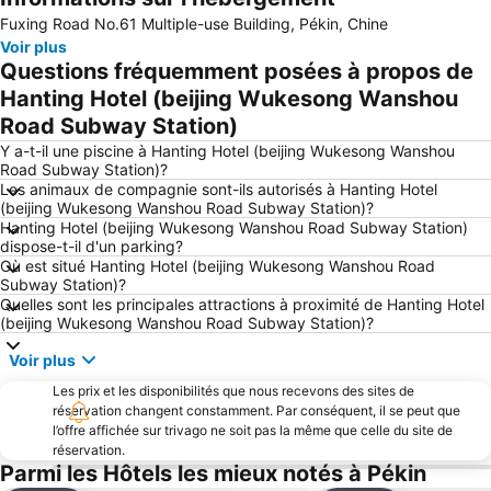
Fuxing Road No.61 Multiple-use Building, Pékin, Chine
Lotus Lane
District de Haidian
Voir plus
Aéroport international de Pékin-Daxing
Subway Beijing
Questions fréquemment posées à propos de
La muraille de Chine
Stade National de Pékin
Hanting Hotel (beijing Wukesong Wanshou
Road Subway Station)
La Grande Muraille de Chine - Site de Jinshanling
Central Conservatory of Music
Y a-t-il une piscine à Hanting Hotel (beijing Wukesong Wanshou
Marché de la soie
Grand Théâtre National de Chine
Road Subway Station)?
Xidan
Beijing Zoo
Les animaux de compagnie sont-ils autorisés à Hanting Hotel
(beijing Wukesong Wanshou Road Subway Station)?
La Grande Muraille de Chine à Simatai
Tian Tan - Temple du Paradis
Hanting Hotel (beijing Wukesong Wanshou Road Subway Station)
dispose-t-il d'un parking?
Niujie Mosque
District de Fengtai
Où est situé Hanting Hotel (beijing Wukesong Wanshou Road
Jardin Botanique de Pékin
Beijing Zoo
Subway Station)?
Quelles sont les principales attractions à proximité de Hanting Hotel
The Spring Festival
Mutianyu Section of the Great Wall
(beijing Wukesong Wanshou Road Subway Station)?
Lac Qianhai
Palais des Congrès International de Pékin
Voir plus
Centre Aquatic National de Pékin
Gymnase de l'Université de Science et Technologie de Beijing
Les prix et les disponibilités que nous recevons des sites de
Zhoukoudian Site de l'Homme de Pékin
réservation changent constamment. Par conséquent, il se peut que
l’offre affichée sur trivago ne soit pas la même que celle du site de
réservation.
Parmi les Hôtels les mieux notés à Pékin