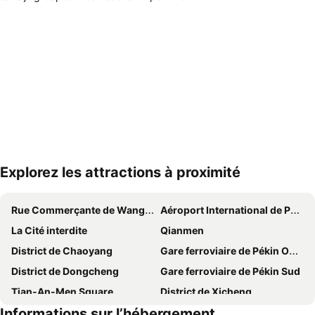
Explorez les attractions à proximité
Agrandir la carte
Rue Commerçante de Wangfujing
Aéroport International de Pékin
La Cité interdite
Qianmen
District de Chaoyang
Gare ferroviaire de Pékin Ouest
District de Dongcheng
Gare ferroviaire de Pékin Sud
Tian-An-Men Square
District de Xicheng
Informations sur l’hébergement
Hard Rock Cafe
Gare de Pékin Sud