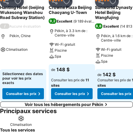
Hotel
Hotel
Hotel
2 Étoiles
5 Étoiles
5 Étoiles
Partager
Ajouter à mes favoris
Partager
Ajouter à mes favoris
Partager
Ajouter à
Hanting Hotel (beijing
Crowne Plaza Beijing
Sunworld Dynasty
Wukesong Wanshou
Chaoyang U-Town
Hotel Beijing
Road Subway Station)
Wangfujing
9,2
Excellent
(
9 189 évaluations
)
/
8,8
Aucune évaluation
Excellent
(
14 813
Pékin, à 3.3 km de :
Centre-ville
Pékin, Chine
Pékin, à 1.6 km de :
Centre-ville
Wi-Fi gratuit
Climatisation
Wi-Fi gratuit
Piscine
Piscine
Spa
Consulter les prix
Spa
Consulter les prix
148 $
de
Consulter les pri
Sélectionnez des dates
142 $
de
pour voir les prix
Consulter les prix de
11
Consulter les prix de
exacts
sites
sites
Consulter les prix
Consulter les prix
Consulter les prix
Voir tous les hébergements pour Pékin
Principaux services
Climatisation
Tous les services