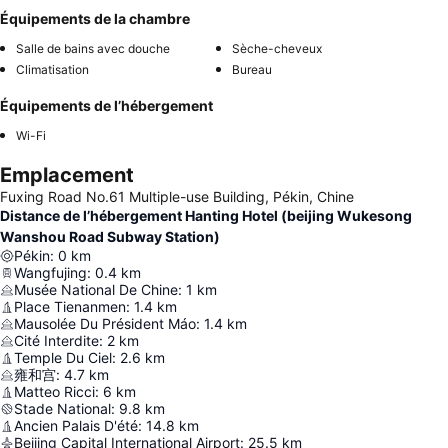
Équipements de la chambre
Salle de bains avec douche
Sèche-cheveux
Climatisation
Bureau
Équipements de l’hébergement
Wi-Fi
Emplacement
Fuxing Road No.61 Multiple-use Building, Pékin, Chine
Distance de l’hébergement Hanting Hotel (beijing Wukesong
Wanshou Road Subway Station)
Pékin
:
0
km
Wangfujing
:
0.4
km
Musée National De Chine
:
1
km
Place Tienanmen
:
1.4
km
Mausolée Du Président Máo
:
1.4
km
Cité Interdite
:
2
km
Temple Du Ciel
:
2.6
km
雍和宫
:
4.7
km
Matteo Ricci
:
6
km
Stade National
:
9.8
km
Ancien Palais D'été
:
14.8
km
Beijing Capital International Airport
:
25.5
km