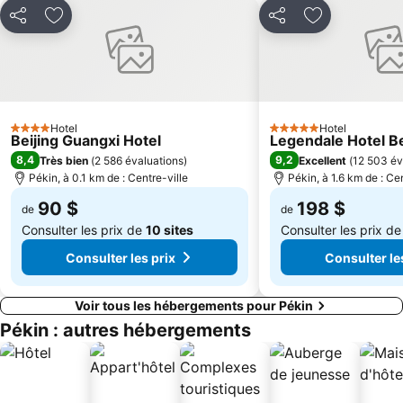
Partager
Ajouter à mes favoris
Partager
Ajouter à mes
Hotel
Hotel
4 Étoiles
5 Étoiles
Beijing Guangxi Hotel
Legendale Hotel Be
8,4
9,2
Très bien
(
2 586 évaluations
)
Excellent
(
12 503 év
Pékin, à 0.1 km de : Centre-ville
Pékin, à 1.6 km de : Cen
90 $
198 $
de
de
Consulter les prix de
10 sites
Consulter les prix d
Consulter les prix
Consulter le
Voir tous les hébergements pour Pékin
Pékin : autres hébergements