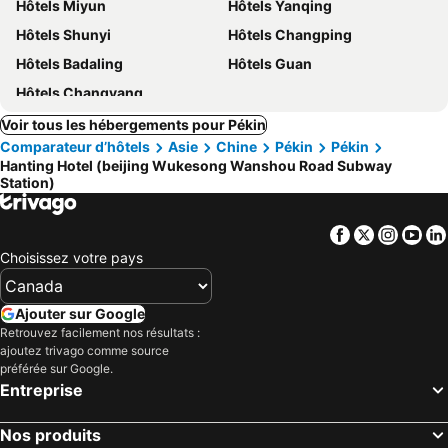
Hôtels Miyun
Hôtels Yanqing
Hôtels Shunyi
Hôtels Changping
Hôtels Badaling
Hôtels Guan
Hôtels Changyang
Voir tous les hébergements pour Pékin
Comparateur d’hôtels
Asie
Chine
Pékin
Pékin
Hanting Hotel (beijing Wukesong Wanshou Road Subway
Station)
Facebook
Twitter
Insta
Yo
Choisissez votre pays
Ajouter sur Google
Retrouvez facilement nos résultats :
ajoutez trivago comme source
préférée sur Google.
Entreprise
Nos produits