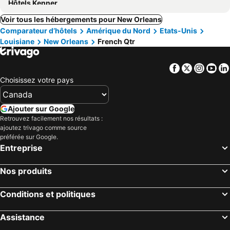
Hôtels Kenner
Voir tous les hébergements pour New Orleans
Comparateur d’hôtels
Amérique du Nord
Etats-Unis
Louisiane
New Orleans
French Qtr
Facebook
Twitter
Insta
Yo
Choisissez votre pays
Ajouter sur Google
Retrouvez facilement nos résultats :
ajoutez trivago comme source
préférée sur Google.
Entreprise
Nos produits
Conditions et politiques
Assistance