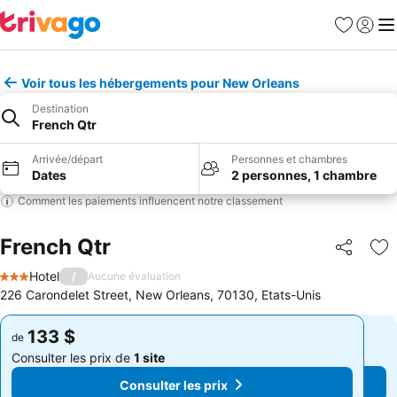
Favoris
Se con
Me
Voir tous les hébergements pour New Orleans
Destination
French Qtr
Arrivée/départ
Personnes et chambres
Dates
2 personnes, 1 chambre
Comment les paiements influencent notre classement
French Qtr
Partager
Aj
Hotel
/
Aucune évaluation
3 Étoiles
226 Carondelet Street, New Orleans, 70130, Etats-Unis
133 $
133 $
de
de
Consulter les prix de
1 site
Consulter les prix de
1 site
Consulter les prix
Consulter les prix