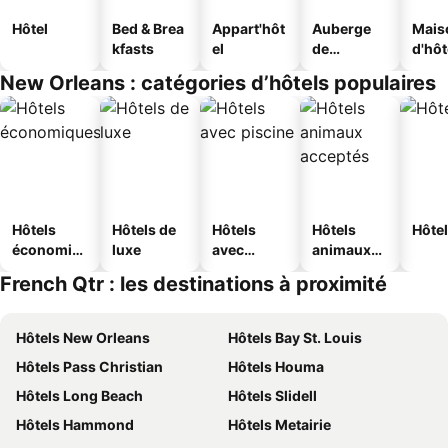
Hôtel
Bed & Brea
Appart'hôt
Auberge
Mais
kfasts
el
de
d'hô
jeunesse
New Orleans : catégories d’hôtels populaires
Hôtels
Hôtels de
Hôtels
Hôtels
Hôtel
économiq
luxe
avec
animaux
ues
piscine
acceptés
French Qtr : les destinations à proximité
Hôtels New Orleans
Hôtels Bay St. Louis
Hôtels Pass Christian
Hôtels Houma
Hôtels Long Beach
Hôtels Slidell
Hôtels Hammond
Hôtels Metairie