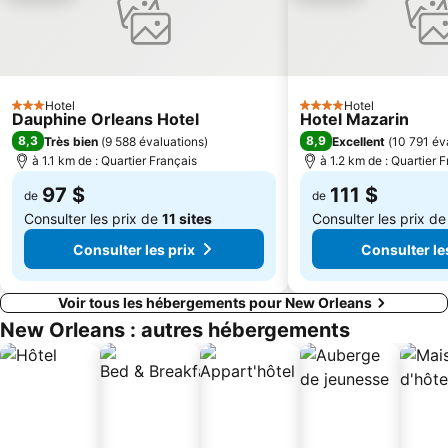
Hotel
Hotel
3 Étoiles
4 Étoiles
Dauphine Orleans Hotel
Hotel Mazarin
8,3
8,9
Très bien
(
9 588 évaluations
)
Excellent
(
10 791 év
à 1.1 km de : Quartier Français
à 1.2 km de : Quartier 
97 $
111 $
de
de
Consulter les prix de
11 sites
Consulter les prix d
Consulter les prix
Consulter le
Voir tous les hébergements pour New Orleans
New Orleans : autres hébergements