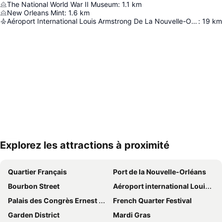
The National World War II Museum
:
1.1
km
New Orleans Mint
:
1.6
km
Aéroport International Louis Armstrong De La Nouvelle-Orléans
:
19
km
Explorez les attractions à proximité
Agrandir la carte
Quartier Français
Port de la Nouvelle-Orléans
Bourbon Street
Aéroport international Louis Armstrong de La Nouvelle-Orléans
Palais des Congrès Ernest N Morial de la Nouvelle-Orléans
French Quarter Festival
Garden District
Mardi Gras