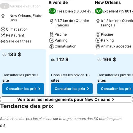
Riverside
New Orleans
/
Aucune évaluation
8,3
8,6
Très bien
(
18 634 évaluations
Excellent
)
(
15 801 
New Orleans, Etats-
Unis
à 1.7 km de : Quartier
à 1.2 km de : Quarti
Français
Français
Climatisation
Piscine
Piscine
Restaurant
Parking
Parking
Salle de fitness
Climatisation
Animaux acceptés
Consulter les prix
133 $
de
Consulter les prix
Consulter les pri
112 $
166 $
de
de
Consulter les prix de
1
Consulter les prix de
13
Consulter les prix de
site
sites
sites
Consulter les prix
Consulter les prix
Consulter les prix
Voir tous les hébergements pour New Orleans
Tendance des prix
Sur la base des prix les plus bas sur trivago au cours des 30 derniers jours
0 $