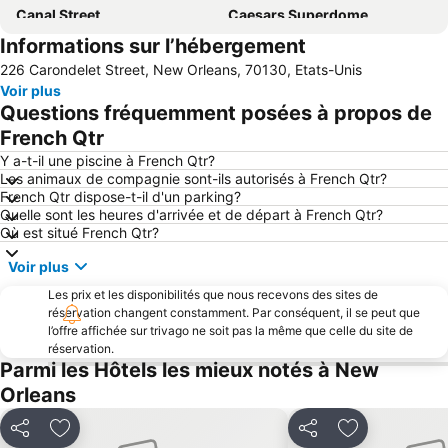
Canal Street
Caesars Superdome
Informations sur l’hébergement
Lakefront Airport
Terminal des Passagers de New Orleans Union
226 Carondelet Street, New Orleans, 70130, Etats-Unis
Faubourg Marigny
Royal Street
Voir plus
French Market
Magazine Street
Questions fréquemment posées à propos de
Benson Field at Yulman Stadium
HIMSS CONFERENCE AND EXHIBITION
French Qtr
Riverwalk Marketplace
City Park
Y a-t-il une piscine à French Qtr?
Les animaux de compagnie sont-ils autorisés à French Qtr?
ANNUAL SIX SIGMA AND BUSINESS IMPROVEMENT IN HEALTHCARE SUMMIT
Jackson Brewery
French Qtr dispose-t-il d'un parking?
Quelle sont les heures d'arrivée et de départ à French Qtr?
Audubon Zoo
Louisiana Supreme Court
Où est situé French Qtr?
Cathédrale Saint-Louis
VISION - INTERNATIONAL WINDOW COVERINGS EXPO (IWCE)
Voir plus
The Algiers Ferry
Park Audubon
Les prix et les disponibilités que nous recevons des sites de
Lake Pontchartrain Causeway Bridge
réservation changent constamment. Par conséquent, il se peut que
l’offre affichée sur trivago ne soit pas la même que celle du site de
réservation.
Parmi les Hôtels les mieux notés à New
Orleans
Partager
Ajouter à mes favoris
Partager
Ajouter à mes