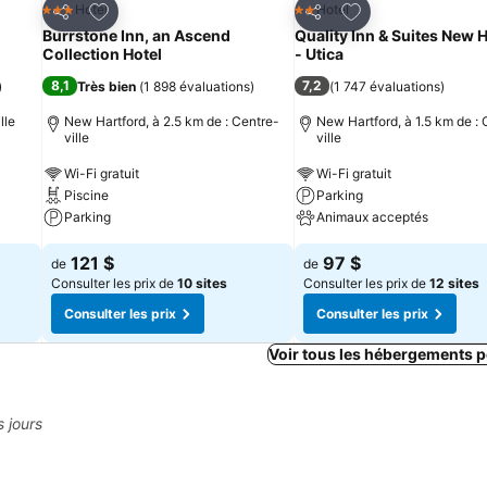
is
Ajouter à mes favoris
Ajouter à mes fav
Hotel
Hotel
3 Étoiles
2 Étoiles
Partager
Partager
Burrstone Inn, an Ascend
Quality Inn & Suites New 
Collection Hotel
- Utica
8,1
7,2
)
Très bien
(
1 898 évaluations
)
(
1 747 évaluations
)
lle
New Hartford, à 2.5 km de : Centre-
New Hartford, à 1.5 km de : 
ville
ville
Wi-Fi gratuit
Wi-Fi gratuit
Piscine
Parking
Parking
Animaux acceptés
121 $
97 $
de
de
Consulter les prix de
10 sites
Consulter les prix de
12 sites
Consulter les prix
Consulter les prix
Voir tous les hébergements 
s jours