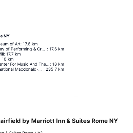
me NY
seum of Art
:
17.6
km
Clinton Academy of Performing & Creative Arts
:
17.6
km
ill
:
17.7
km
:
18
km
Schambach Center For Music And The Performing Arts
:
18
km
Aéroport International Macdonald-Cartier
:
235.7
km
Agrandir la carte
rfield by Marriott Inn & Suites Rome NY
 Inn & Suites Rome NY?