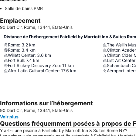
Salle de bains PMR
Emplacement
90 Dart Cir, Rome, 13441, Etats-Unis
Distance de l’hébergement Fairfield by Marriott Inn & Suites Ro
Rome
:
3.2
km
The Wellin Mu
Rome
:
3.4
km
Willett Center
:
3.6
km
Clinton Cider M
Fort Bull
:
7.4
km
List Art Center
Fort Rickey Discovery Zoo
:
11
km
Afro-Latin Cultural Center
:
17.6
km
Informations sur l’hébergement
90 Dart Cir, Rome, 13441, Etats-Unis
Voir plus
Questions fréquemment posées à propos de Fai
Y a-t-il une piscine à Fairfield by Marriott Inn & Suites Rome NY?
Les animaux de compagnie sont-ils autorisés à Fairfield by Marriott