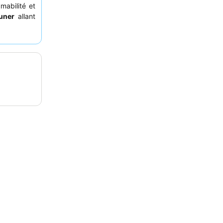
mabilité et
euner
allant
 et un café
isible, les
nant sur le