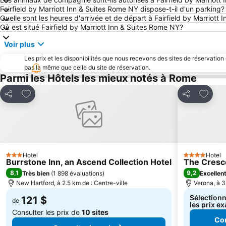
Fairfield by Marriott Inn & Suites Rome NY dispose-t-il d'un parking?
Quelle sont les heures d'arrivée et de départ à Fairfield by Marriott
Où est situé Fairfield by Marriott Inn & Suites Rome NY?
Voir plus
Les prix et les disponibilités que nous recevons des sites de réservation
pas la même que celle du site de réservation.
Parmi les Hôtels les mieux notés à Rome
Ajouter à mes favoris
Ajouter
Partager
Partager
Hotel
Hotel
3 Étoiles
4 Étoiles
Burrstone Inn, an Ascend Collection Hotel
The Cresc
8,1
9,2
Très bien
(
1 898 évaluations
)
Excellen
New Hartford, à 2.5 km de : Centre-ville
Verona, à 3
Sélectionn
121 $
de
les prix ex
Consulter les prix de
10 sites
Con