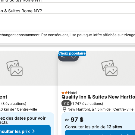
 Inn & Suites Rome NY?
 changent constamment. Par conséquent, il se peut que l’offre affichée sur trivago
Choix populaire
 à mes favoris
Ajouter à mes favoris
Partager
Hotel
2 Étoiles
ent
Quality Inn & Suites New Hartfo
7,2
t
(
8 évaluations
)
(
1 747 évaluations
)
.0 km de : Centre-ville
New Hartford, à 1.5 km de : Centre-ville
ez des dates pour voir
97 $
de
acts
Consulter les prix de
12 sites
sulter les prix