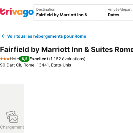
Destination
Arrivée/départ
Dates
Voir tous les hébergements pour Rome
Fairfield by Marriott Inn & Suites Rom
Hotel
Excellent
(
1 162 évaluations
)
8,5
3 Étoiles
90 Dart Cir, Rome, 13441, Etats-Unis
Chargement