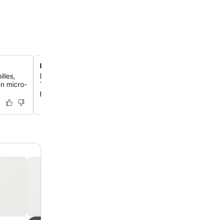
Emplacement au Griffiss Business and Technology Pa
lles,
Découvre un emplacement pratique au sein du Griffiss 
n micro-
Technology Park, idéal pour les voyageurs d'affaires gr
proximité avec l'Air Force Research Laboratory et le DFA