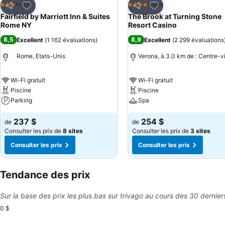
Ajouter à mes favoris
Ajouter à mes favor
Hotel
Hotel
3 Étoiles
4 Étoiles
Partager
Partager
Fairfield by Marriott Inn & Suites
The Brook at Turning Stone
Rome NY
Resort Casino
8,5
8,9
Excellent
(
1 162 évaluations
)
Excellent
(
2 299 évaluations
Rome, Etats-Unis
Verona, à 3.0 km de : Centre-vi
Wi-Fi gratuit
Wi-Fi gratuit
Piscine
Piscine
Parking
Spa
237 $
254 $
de
de
Consulter les prix de
8 sites
Consulter les prix de
3 sites
Consulter les prix
Consulter les prix
Tendance des prix
Sur la base des prix les plus bas sur trivago au cours des 30 dernier
0 $