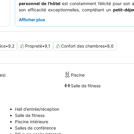
personnel de l'hôtel
est constamment félicité pour son a
son efficacité exceptionnelles, complétant un
petit-déj
de correct à excellent, avec un large éventail de choix
Afficher plus
toujours chaud et délicieux. Pour une expérience plus pa
clients devraient envisager de demander une chambre don
jardin.
ice
•
9,2
Propreté
•
9,1
Confort des chambres
•
8,6
es)
Piscine
Salle de fitness
Hall d’entrée/réception
Salle de fitness
Piscine intérieure
Salles de conférence