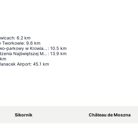
owicach
:
6.2
km
w Tworkowie
:
9.6
km
Zespół pałacowo-parkowy w Krowiarkach
:
10.5
km
Bazylika Narodzenia Najświętszej Maryi Panny
:
13.9
km
km
Janacek Airport
:
45.1
km
Agrandir la carte
Sikornik
Château de Moszna