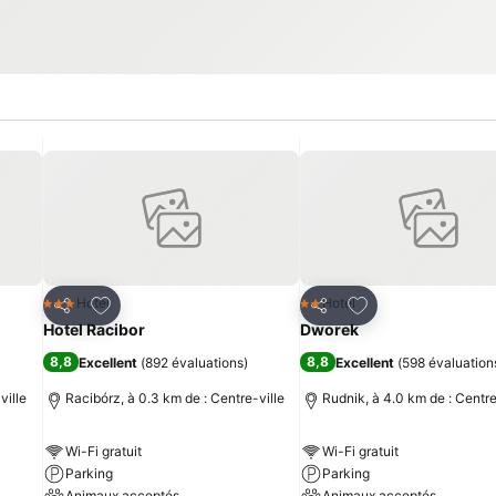
is
Ajouter à mes favoris
Ajouter à mes fav
Hotel
Hotel
3 Étoiles
2 Étoiles
Partager
Partager
Hotel Racibor
Dworek
8,8
8,8
Excellent
(
892 évaluations
)
Excellent
(
598 évaluation
ville
Racibórz, à 0.3 km de : Centre-ville
Rudnik, à 4.0 km de : Centre
Wi-Fi gratuit
Wi-Fi gratuit
Parking
Parking
Animaux acceptés
Animaux acceptés