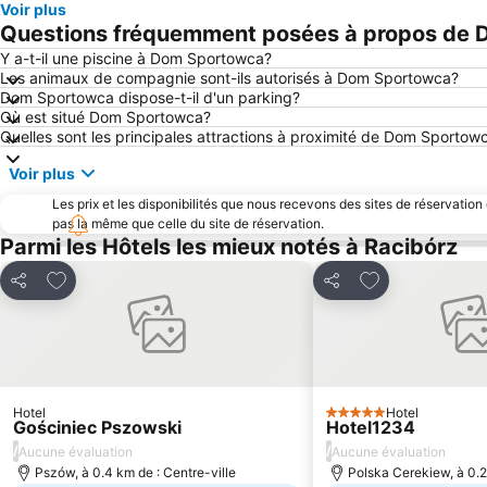
Voir plus
Questions fréquemment posées à propos de
Y a-t-il une piscine à Dom Sportowca?
Les animaux de compagnie sont-ils autorisés à Dom Sportowca?
Dom Sportowca dispose-t-il d'un parking?
Où est situé Dom Sportowca?
Quelles sont les principales attractions à proximité de Dom Sportow
Voir plus
Les prix et les disponibilités que nous recevons des sites de réservation
pas la même que celle du site de réservation.
Parmi les Hôtels les mieux notés à Racibórz
Ajouter à mes favoris
Ajouter à mes f
Partager
Partager
Hotel
Hotel
5 Étoiles
Gościniec Pszowski
Hotel1234
/
/
Aucune évaluation
Aucune évaluation
Pszów, à 0.4 km de : Centre-ville
Polska Cerekiew, à 0.2