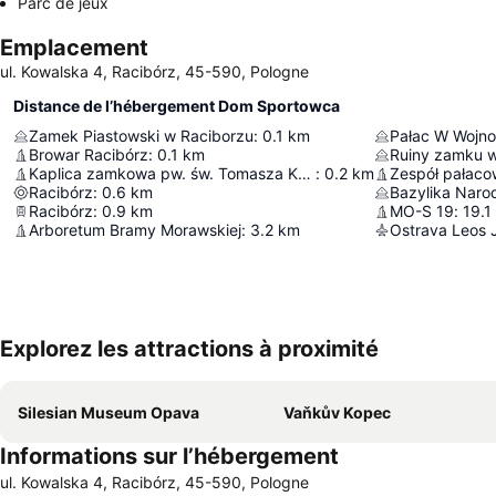
Parc de jeux
Emplacement
ul. Kowalska 4, Racibórz, 45-590, Pologne
Distance de l’hébergement Dom Sportowca
Zamek Piastowski w Raciborzu
:
0.1
km
Pałac W Wojn
Browar Racibórz
:
0.1
km
Ruiny zamku 
Kaplica zamkowa pw. św. Tomasza Kantuaryjskiego
:
0.2
km
Racibórz
:
0.6
km
Racibórz
:
0.9
km
MO-S 19
:
19.1
Arboretum Bramy Morawskiej
:
3.2
km
Ostrava Leos 
Explorez les attractions à proximité
Silesian Museum Opava
Vaňkův Kopec
Informations sur l’hébergement
ul. Kowalska 4, Racibórz, 45-590, Pologne