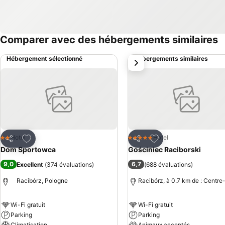
Comparer avec des hébergements similaires
Hébergement sélectionné
Hébergements similaires
suivant
Ajouter à mes favoris
Ajouter à mes favor
Hotel
Hotel
2 Étoiles
5 Étoiles
Partager
Partager
Dom Sportowca
Gościniec Raciborski
9,0
6,7
Excellent
(
374 évaluations
)
(
688 évaluations
)
Racibórz, Pologne
Racibórz, à 0.7 km de : Centre-
Wi-Fi gratuit
Wi-Fi gratuit
Parking
Parking
Climatisation
Animaux acceptés