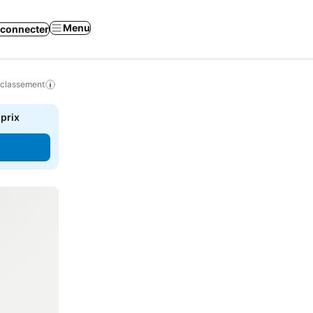
Menu
 connecter
 classement
 prix