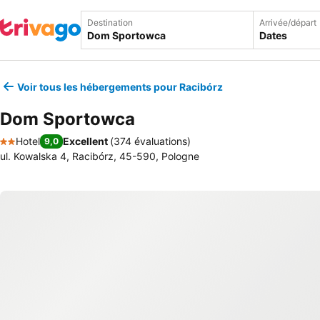
Destination
Arrivée/départ
Dates
Voir tous les hébergements pour Racibórz
Dom Sportowca
Hotel
Excellent
(
374 évaluations
)
9,0
2 Étoiles
ul. Kowalska 4, Racibórz, 45-590, Pologne