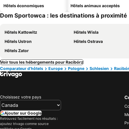
Hôtels économiques
Hôtels animaux acceptés
Dom Sportowca : les destinations à proximité
Hôtels Kattowitz
Hôtels Wisla
Hôtels Ustron
Hôtels Ostrava
Hôtels Zator
Voir tous les hébergements pour Racibórz
Comparateur d’hôtels
Europe
Pologne
Schlesien
Racibó
Choisissez votre pays
Co
Co
Ajouter sur Google
Me
Retrouvez facilement nos résultats :
Pr
ajoutez trivago comme source
préférée sur Google.