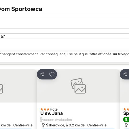
 Dom Sportowca
ca?
 changent constamment. Par conséquent, il se peut que l’offre affichée sur trivago
avoris
Ajouter à mes favoris
Partager
Par
Hotel
3 Étoiles
4 É
U sv. Jana
Sp
/
8,
Aucune évaluation
 km de : Centre-ville
Šilherovice, à 0.2 km de : Centre-ville