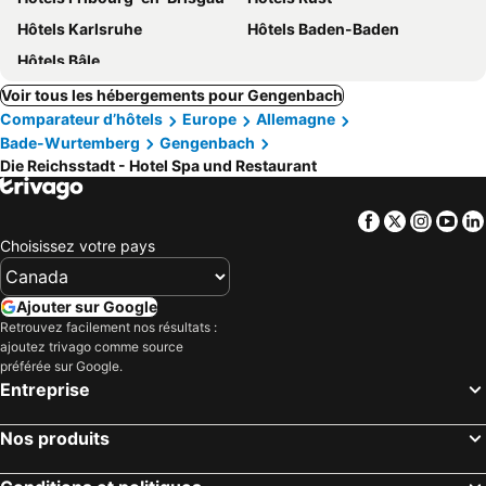
Hôtels Karlsruhe
Hôtels Baden-Baden
Hôtels Bâle
Voir tous les hébergements pour Gengenbach
Comparateur d’hôtels
Europe
Allemagne
Bade-Wurtemberg
Gengenbach
Die Reichsstadt - Hotel Spa und Restaurant
Facebook
Twitter
Insta
Yo
Choisissez votre pays
Ajouter sur Google
Retrouvez facilement nos résultats :
ajoutez trivago comme source
préférée sur Google.
Entreprise
Nos produits