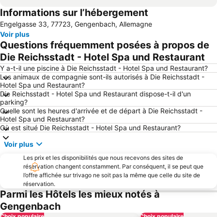
Informations sur l’hébergement
Parc Naturel Sauvage de Mundenhof
Port Autonome de Strasbourg
Engelgasse 33, 77723, Gengenbach, Allemagne
Bourse - Esplanade - Krutenau
Station - Kléber
Voir plus
Parlement Européen
Au Soleil
Questions fréquemment posées à propos de
Mont Sainte Odile
Neudorf - Schluthfeld - Port du Rhin - Musau
Die Reichsstadt - Hotel Spa und Restaurant
Stade de la Meinau
Large Island
Y a-t-il une piscine à Die Reichsstadt - Hotel Spa und Restaurant?
Les animaux de compagnie sont-ils autorisés à Die Reichsstadt -
Zénith Strasbourg
Thermes Caracalla
Hotel Spa und Restaurant?
Die Reichsstadt - Hotel Spa und Restaurant dispose-t-il d'un
Altstadt-Mitte
Stade MAGE SOLAR
parking?
Neuhof
Hôtel de Ville Strasbourg
Quelle sont les heures d'arrivée et de départ à Die Reichsstadt -
Hotel Spa und Restaurant?
Kurhaus
Gare de Baden-Baden
Où est situé Die Reichsstadt - Hotel Spa und Restaurant?
Palais des Congrès et des Expositions de Fribourg
Voir plus
Les prix et les disponibilités que nous recevons des sites de
réservation changent constamment. Par conséquent, il se peut que
l’offre affichée sur trivago ne soit pas la même que celle du site de
réservation.
Parmi les Hôtels les mieux notés à
Gengenbach
Choix populaire
Choix populaire