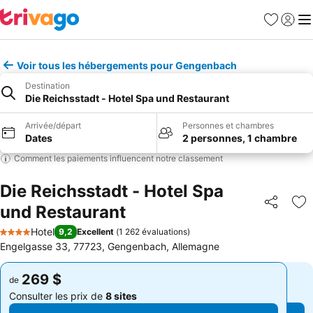
Favoris
Se con
Me
Voir tous les hébergements pour Gengenbach
Destination
Die Reichsstadt - Hotel Spa und Restaurant
Arrivée/départ
Personnes et chambres
Dates
2 personnes, 1 chambre
Comment les paiements influencent notre classement
Die Reichsstadt - Hotel Spa
und Restaurant
Partager
Aj
Hotel
9,2
Excellent
(
1 262 évaluations
)
4 Étoiles
Engelgasse 33, 77723, Gengenbach, Allemagne
269 $
269 $
de
de
Consulter les prix de
8 sites
Consulter les prix de
8 sites