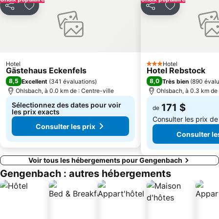
Partager
Ajouter à mes favoris
Partager
Ajouter à mes
Hotel
Hotel
3 Étoiles
Gästehaus Eckenfels
Hotel Rebstock
8,5
8,0
Excellent
(
341 évaluations
)
Très bien
(
890 évalu
Ohlsbach, à 0.0 km de : Centre-ville
Ohlsbach, à 0.3 km de 
Sélectionnez des dates pour voir
171 $
de
les prix exacts
Consulter les prix d
Consulter les prix
Consulter le
Voir tous les hébergements pour Gengenbach
Gengenbach : autres hébergements