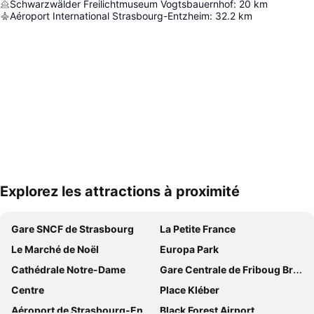
Schwarzwälder Freilichtmuseum Vogtsbauernhof
:
20
km
Aéroport International Strasbourg-Entzheim
:
32.2
km
Explorez les attractions à proximité
Agrandir la carte
Gare SNCF de Strasbourg
La Petite France
Le Marché de Noël
Europa Park
Cathédrale Notre-Dame
Gare Centrale de Friboug Breisgau
Centre
Place Kléber
Aéroport de Strasbourg-Entzheim
Black Forest Airport