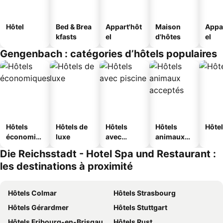
Hôtel
Bed & Brea
Appart'hôt
Maison
Appa
kfasts
el
d'hôtes
el
Gengenbach : catégories d’hôtels populaires
Hôtels
Hôtels de
Hôtels
Hôtels
Hôtel
économiq
luxe
avec
animaux
ues
piscine
acceptés
Die Reichsstadt - Hotel Spa und Restaurant :
les destinations à proximité
Hôtels Colmar
Hôtels Strasbourg
Hôtels Gérardmer
Hôtels Stuttgart
Hôtels Fribourg-en-Brisgau
Hôtels Rust