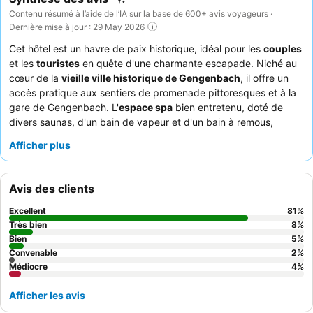
Contenu résumé à l’aide de l’IA sur la base de 600+ avis voyageurs ·
Dernière mise à jour : 29 May 2026
Cet hôtel est un havre de paix historique, idéal pour les
couples
et les
touristes
en quête d'une charmante escapade. Niché au
cœur de la
vieille ville historique de Gengenbach
, il offre un
accès pratique aux sentiers de promenade pittoresques et à la
gare de Gengenbach. L'
espace spa
bien entretenu, doté de
divers saunas, d'un bain de vapeur et d'un bain à remous,
constitue un refuge parfait après une journée d'exploration. Les
Afficher plus
clients ne cessent de louer le personnel exceptionnel et le
dévouement de la famille propriétaire, ainsi que le petit-déjeuner
buffet remarquable avec sa vaste sélection de produits
Avis des clients
régionaux. Pour une expérience vraiment agréable, pensez à
réserver une chambre avec terrasse pour un moment de
Excellent
81
%
détente en toute intimité.
Très bien
8
%
Bien
5
%
Convenable
2
%
Médiocre
4
%
Afficher les avis