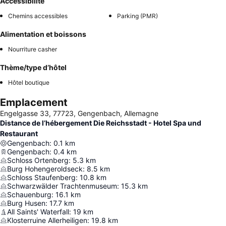
Accessibilité
Chemins accessibles
Parking (PMR)
Alimentation et boissons
Nourriture casher
Thème/type d’hôtel
Hôtel boutique
Emplacement
Engelgasse 33, 77723, Gengenbach, Allemagne
Distance de l’hébergement Die Reichsstadt - Hotel Spa und
Restaurant
Gengenbach
:
0.1
km
Gengenbach
:
0.4
km
Schloss Ortenberg
:
5.3
km
Burg Hohengeroldseck
:
8.5
km
Schloss Staufenberg
:
10.8
km
Schwarzwälder Trachtenmuseum
:
15.3
km
Schauenburg
:
16.1
km
Burg Husen
:
17.7
km
All Saints' Waterfall
:
19
km
Klosterruine Allerheiligen
:
19.8
km