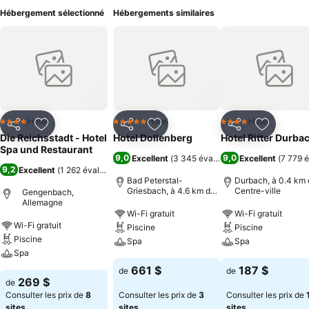
Hébergement sélectionné
Hébergements similaires
Hotel
Hotel
Hotel
4 Étoiles
5 Étoiles
4 Étoiles
Partager
Ajouter à mes favoris
Partager
Ajouter à mes favoris
Partager
Ajouter à
Die Reichsstadt - Hotel
Hotel Dollenberg
Hotel Ritter Durba
Spa und Restaurant
9,0
9,0
Excellent
(
3 345 évaluations
Excellent
)
(
7 779 é
9,2
Excellent
(
1 262 évaluations
)
Bad Peterstal-
Durbach, à 0.4 km 
Griesbach, à 4.6 km de :
Centre-ville
Gengenbach,
Centre-ville
Allemagne
Wi-Fi gratuit
Wi-Fi gratuit
Wi-Fi gratuit
Piscine
Piscine
Piscine
Spa
Spa
Spa
661 $
187 $
de
de
269 $
de
Consulter les prix de
8
Consulter les prix de
3
Consulter les prix de
sites
sites
sites