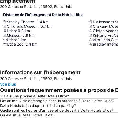
Emplacement
200 Genesee St, Utica, 13502, Etats-Unis
Distance de l’hébergement Delta Hotels Utica
Stanley Theater
:
0.4
km
D'Allesandro 
Childrens Museum
:
0.7
km
Oriskany Mus
Utica
:
0.8
km
Munson
:
0.8
km
Kirkland Art C
Utica
:
1
km
Afro-Latin Cul
Utica Zoo
:
2.4
km
Bradley Interna
Informations sur l’hébergement
200 Genesee St, Utica, 13502, Etats-Unis
Voir plus
Questions fréquemment posées à propos de De
Y a-t-il une piscine à Delta Hotels Utica?
Les animaux de compagnie sont-ils autorisés à Delta Hotels Utica?
Delta Hotels Utica dispose-t-il d'un parking?
Quelle sont les heures d'arrivée et de départ à Delta Hotels Utica?
Où est situé Delta Hotels Utica?