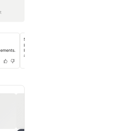
t
Shade Bar and Grill sur place
Profite de plats américains réconfortants, d'une large sé
pements.
boissons et de promotions pour l'happy hour dans une
animée et contemporaine.