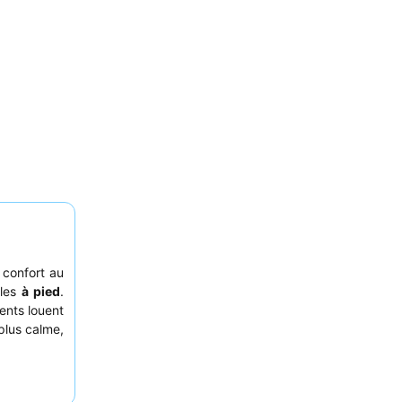
confort au
ales
à pied
.
ients louent
plus calme,