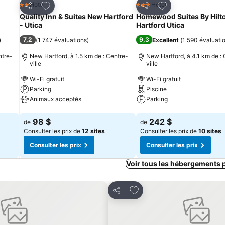
is
Ajouter à mes favoris
Ajouter à mes fav
Hotel
Hotel
2 Étoiles
3 Étoiles
Partager
Partager
Quality Inn & Suites New Hartford
Homewood Suites By Hilt
- Utica
Hartford Utica
7,2
9,3
)
(
1 747 évaluations
)
Excellent
(
1 590 évaluati
ntre-
New Hartford, à 1.5 km de : Centre-
New Hartford, à 4.1 km de :
ville
ville
Wi-Fi gratuit
Wi-Fi gratuit
Parking
Piscine
Animaux acceptés
Parking
Consulter les prix
Consulter les prix
98 $
242 $
de
de
Consulter les prix de
12 sites
Consulter les prix de
10 sites
Consulter les prix
Consulter les prix
Voir tous les hébergements 
avoris
Ajouter à mes favoris
Partager