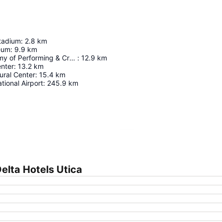
Stadium
:
2.8
km
eum
:
9.9
km
Clinton Academy of Performing & Creative Arts
:
12.9
km
enter
:
13.2
km
tural Center
:
15.4
km
tional Airport
:
245.9
km
Agrandir la carte
lta Hotels Utica