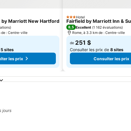
Hotel
3 Étoiles
 by Marriott New Hartford
Fairfield by Marriott Inn & 
8,5
ations
)
Excellent
(
1 162 évaluations
)
de : Centre-ville
Rome, à 3.3 km de : Centre-ville
251 $
de
e
5 sites
Consulter les prix de
8 sites
ter les prix
Consulter les prix
tica
s jours