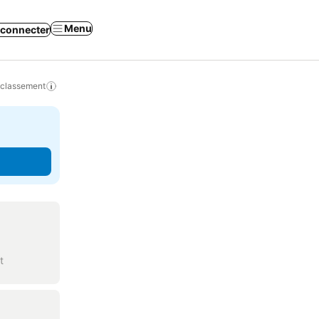
Menu
 connecter
 classement
t