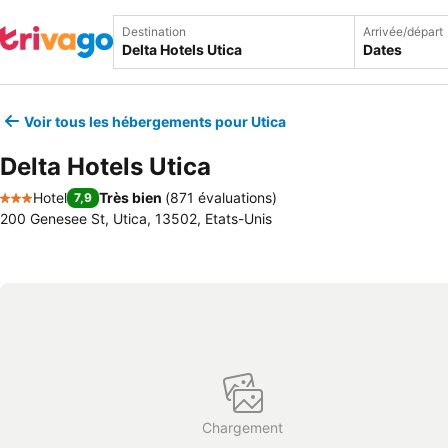
Destination
Arrivée/départ
Dates
Voir tous les hébergements pour Utica
Delta Hotels Utica
Hotel
Très bien
(
871 évaluations
)
7,9
3 Étoiles
200 Genesee St, Utica, 13502, Etats-Unis
Chargement