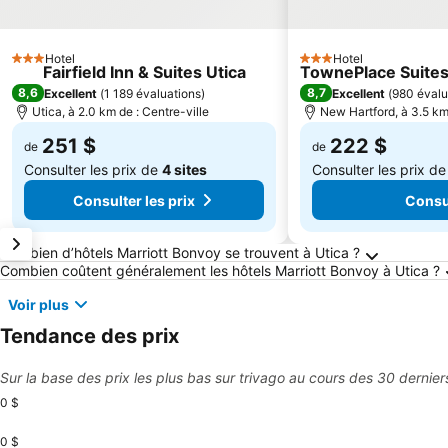
Hotel
Hotel
3 Étoiles
3 Étoiles
Fairfield Inn & Suites Utica
TownePlace Suites
8,6
8,7
Excellent
(
1 189 évaluations
)
Excellent
(
980 évalu
Utica, à 2.0 km de : Centre-ville
New Hartford, à 3.5 km 
251 $
222 $
de
de
Consulter les prix de
4 sites
Consulter les prix d
Consulter les prix
Consul
Questions fréquemment posées au sujet de U
Combien d’hôtels Marriott Bonvoy se trouvent à Utica ?
Combien coûtent généralement les hôtels Marriott Bonvoy à Utica ?
Voir plus
Tendance des prix
Sur la base des prix les plus bas sur trivago au cours des 30 dernier
0 $
0 $