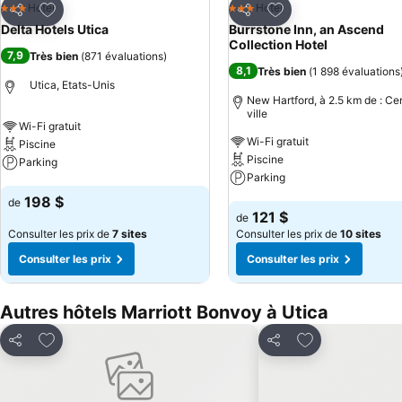
Ajouter à mes favoris
Ajouter à mes favor
Hotel
Hotel
3 Étoiles
3 Étoiles
Partager
Partager
Delta Hotels Utica
Burrstone Inn, an Ascend
Collection Hotel
7,9
Très bien
(
871 évaluations
)
8,1
Très bien
(
1 898 évaluations
Utica, Etats-Unis
New Hartford, à 2.5 km de : Ce
ville
Wi-Fi gratuit
Wi-Fi gratuit
Piscine
Piscine
Parking
Parking
Consulter les prix
198 $
de
Consulter les prix
121 $
de
Consulter les prix de
7 sites
Consulter les prix de
10 sites
Consulter les prix
Consulter les prix
Autres hôtels Marriott Bonvoy à Utica
Ajouter à mes favoris
Ajouter à mes f
Partager
Partager