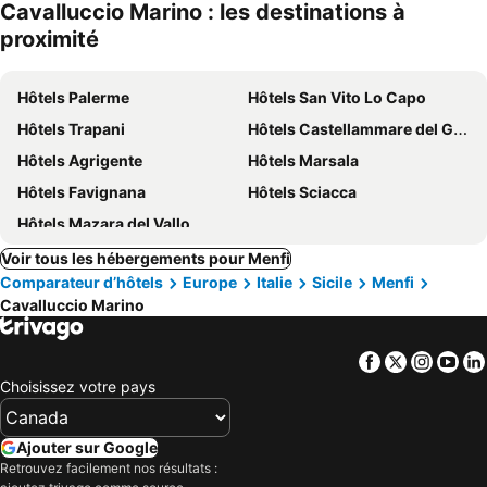
Cavalluccio Marino : les destinations à
proximité
Hôtels Palerme
Hôtels San Vito Lo Capo
Hôtels Trapani
Hôtels Castellammare del Golfo
Hôtels Agrigente
Hôtels Marsala
Hôtels Favignana
Hôtels Sciacca
Hôtels Mazara del Vallo
Voir tous les hébergements pour Menfi
Comparateur d’hôtels
Europe
Italie
Sicile
Menfi
Cavalluccio Marino
Facebook
Twitter
Insta
Yo
Choisissez votre pays
Ajouter sur Google
Retrouvez facilement nos résultats :