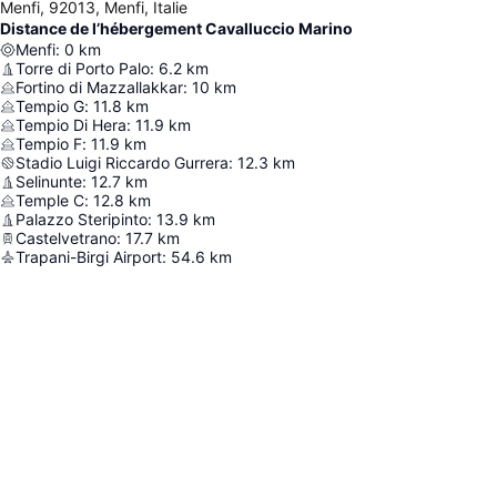
Menfi, 92013, Menfi, Italie
Distance de l’hébergement Cavalluccio Marino
Menfi
:
0
km
Torre di Porto Palo
:
6.2
km
Fortino di Mazzallakkar
:
10
km
Tempio G
:
11.8
km
Tempio Di Hera
:
11.9
km
Tempio F
:
11.9
km
Stadio Luigi Riccardo Gurrera
:
12.3
km
Selinunte
:
12.7
km
Temple C
:
12.8
km
Palazzo Steripinto
:
13.9
km
Castelvetrano
:
17.7
km
Trapani-Birgi Airport
:
54.6
km