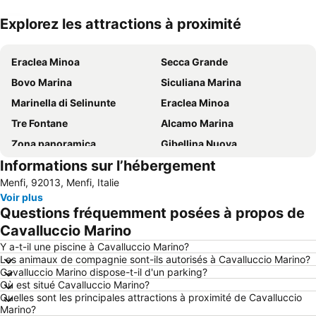
Explorez les attractions à proximité
Agrandir la carte
Eraclea Minoa
Secca Grande
Bovo Marina
Siculiana Marina
Marinella di Selinunte
Eraclea Minoa
Tre Fontane
Alcamo Marina
Zona panoramica
Gibellina Nuova
Informations sur l’hébergement
Piana Grande
Piazza della Repubblica
Menfi, 92013, Menfi, Italie
Isola delle Femmine
Ségeste
Voir plus
Lido Signorino
Réserve naturelle du Zingaro
Questions fréquemment posées à propos de
Spiaggia Castellammare del Golfo
Cavalluccio Marino
Y a-t-il une piscine à Cavalluccio Marino?
Les animaux de compagnie sont-ils autorisés à Cavalluccio Marino?
Cavalluccio Marino dispose-t-il d'un parking?
Où est situé Cavalluccio Marino?
Quelles sont les principales attractions à proximité de Cavalluccio
Marino?