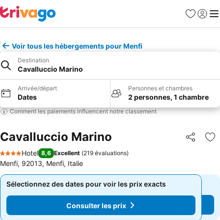
Favoris
Se con
Me
Voir tous les hébergements pour Menfi
Destination
Cavalluccio Marino
Arrivée/départ
Personnes et chambres
Dates
2 personnes, 1 chambre
Comment les paiements influencent notre classement
Cavalluccio Marino
Partager
Aj
Hotel
8,6
Excellent
(
219 évaluations
)
4 Étoiles
Menfi, 92013, Menfi, Italie
Sélectionnez des dates pour voir les prix exacts
Sélectionnez des dates pour voir les prix exacts
Consulter les prix
Consulter les prix