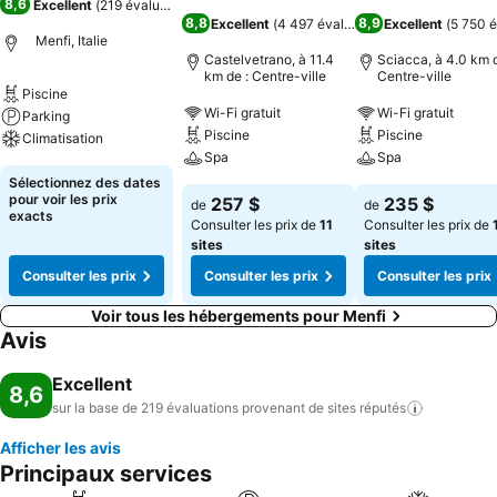
8,6
Excellent
(
219 évaluations
)
8,8
8,9
Excellent
(
4 497 évaluations
Excellent
)
(
5 750 é
Menfi, Italie
Castelvetrano, à 11.4
Sciacca, à 4.0 km d
km de : Centre-ville
Centre-ville
Piscine
Wi-Fi gratuit
Wi-Fi gratuit
Parking
Piscine
Piscine
Climatisation
Spa
Spa
Sélectionnez des dates
pour voir les prix
257 $
235 $
de
de
exacts
Consulter les prix de
11
Consulter les prix de
sites
sites
Consulter les prix
Consulter les prix
Consulter les prix
Voir tous les hébergements pour Menfi
Avis
Excellent
8,6
sur la base de 219 évaluations provenant de sites
réputés
Afficher les avis
Principaux services