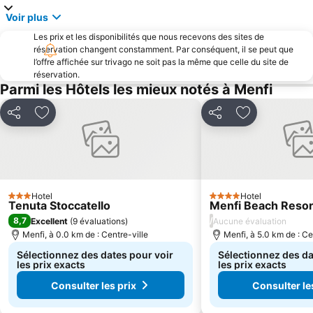
Voir plus
Les prix et les disponibilités que nous recevons des sites de
réservation changent constamment. Par conséquent, il se peut que
l’offre affichée sur trivago ne soit pas la même que celle du site de
réservation.
Parmi les Hôtels les mieux notés à Menfi
Partager
Ajouter à mes favoris
Partager
Ajouter à mes
Hotel
Hotel
3 Étoiles
4 Étoiles
Tenuta Stoccatello
Menfi Beach Resor
8,7
/
Excellent
(
9 évaluations
)
Aucune évaluation
Menfi, à 0.0 km de : Centre-ville
Menfi, à 5.0 km de : Ce
Sélectionnez des dates pour voir
Sélectionnez des da
les prix exacts
les prix exacts
Consulter les prix
Consulter le