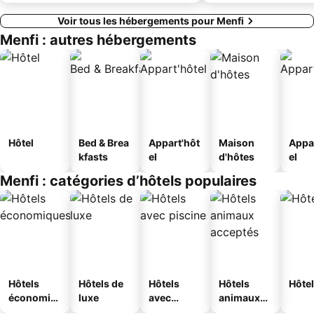
Voir tous les hébergements pour Menfi
Menfi : autres hébergements
Hôtel
Bed & Brea
Appart'hôt
Maison
Appa
kfasts
el
d'hôtes
el
Menfi : catégories d’hôtels populaires
Hôtels
Hôtels de
Hôtels
Hôtels
Hôtel
économiq
luxe
avec
animaux
ues
piscine
acceptés