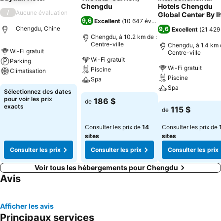
Chengdu
Hotels Chengdu
/
Aucune évaluation
Global Center By I
9,6
Excellent
(
10 647 évaluations
)
Chengdu, Chine
9,6
Excellent
(
21 429
Chengdu, à 10.2 km de :
Centre-ville
Chengdu, à 1.4 km 
Wi-Fi gratuit
Centre-ville
Wi-Fi gratuit
Parking
Wi-Fi gratuit
Piscine
Climatisation
Piscine
Spa
Spa
Consulter les prix
Sélectionnez des dates
Consulter les prix
pour voir les prix
186 $
de
Consulter les pri
exacts
115 $
de
Consulter les prix de
14
Consulter les prix de
sites
sites
Consulter les prix
Consulter les prix
Consulter les prix
Voir tous les hébergements pour Chengdu
Avis
Afficher les avis
Principaux services