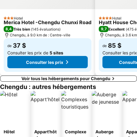
Hotel
Hotel
3 Étoiles
4 Étoiles
Merica Hotel -Chengdu Chunxi Road
Hyatt House Ch
8,4
9,7
Très bien
(
145 évaluations
)
Excellent
(
475 é
Chengdu, à 9.0 km de : Centre-ville
Chengdu, à 3.6 km 
37 $
85 $
de
de
Consulter les prix de
5 sites
Consulter les pri
Consulter les prix
Consulte
Voir tous les hébergements pour Chengdu
Chengdu : autres hébergements
Hôtel
Appart'hôt
Complexe
Auberge
Appa