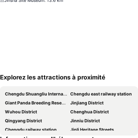
Jinsha Site Museum
:
13.6
km
Explorez les attractions à proximité
Agrandir la carte
Chengdu Shuangliu International Airport
Chengdu east railway station
Giant Panda Breeding Research Base
Jinjiang District
Wuhou District
Chenghua District
Qingyang District
Jinniu District
Chengdu railway station
Jinli Heritage Streets