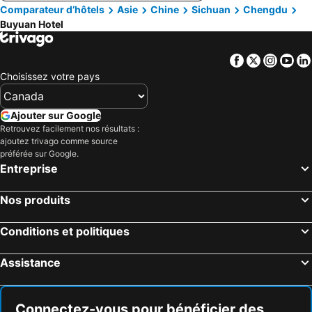
Comparateur d’hôtels
Asie
Chine
Sichuan
Chengdu
Buyuan Hotel
Facebook
Twitter
Insta
Yo
Choisissez votre pays
Ajouter sur Google
Retrouvez facilement nos résultats :
ajoutez trivago comme source
préférée sur Google.
Entreprise
Nos produits
Conditions et politiques
Assistance
Connectez-vous pour bénéficier des