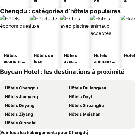
el
s
de
el
touristique
jeunesse
Chengdu : catégories d’hôtels populaires
s
Hôtels
Hôtels de
Hôtels
Hôtels
Hôtel
économiq
luxe
avec
animaux
ues
piscine
acceptés
Buyuan Hotel : les destinations à proximité
Hôtels Chengdu
Hôtels Dujiangyan
Hôtels Jianyang
Hôtels Dayi
Hôtels Deyang
Hôtels Shuangliu
Hôtels Ziyang
Hôtels Meishan
Hôtels Qionglai
Voir tous les hébergements pour Chengdu