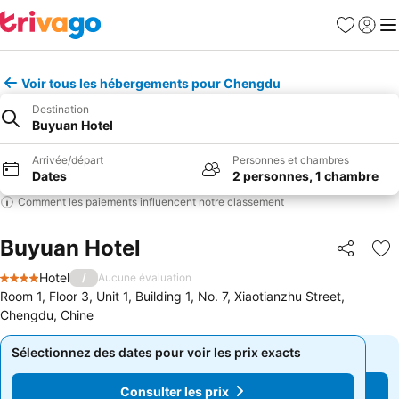
Favoris
Se con
Me
Voir tous les hébergements pour Chengdu
Destination
Buyuan Hotel
Arrivée/départ
Personnes et chambres
Dates
2 personnes, 1 chambre
Comment les paiements influencent notre classement
Buyuan Hotel
Partager
Aj
Hotel
/
Aucune évaluation
4 Étoiles
Room 1, Floor 3, Unit 1, Building 1, No. 7, Xiaotianzhu Street,
Chengdu, Chine
Sélectionnez des dates pour voir les prix exacts
Sélectionnez des dates pour voir les prix exacts
Consulter les prix
Consulter les prix