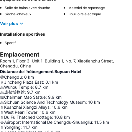
Salle de bains avec douche
Matériel de repassage
Sèche-cheveux
Bouilloire électrique
Voir plus
Installations sportives
Sportif
Emplacement
Room 1, Floor 3, Unit 1, Building 1, No. 7, Xiaotianzhu Street,
Chengdu, Chine
Distance de l’hébergement Buyuan Hotel
Chengdu
:
0
km
Jincheng Plaza East
:
0.1
km
Wuhou Temple
:
8.7
km
成都博物馆
:
9.7
km
Chairman Mao Statue
:
9.9
km
Sichuan Science And Technology Museum
:
10
km
Kuanzhai Xiangzi Alleys
:
10.6
km
West Pearl Tower
:
10.6
km
Du Fu Thatched Cottage
:
10.8
km
Aéroport International De Chengdu-Shuangliu
:
11.5
km
Yongling
:
11.7
km