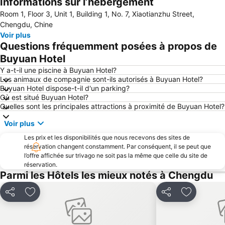
Informations sur l’hébergement
Room 1, Floor 3, Unit 1, Building 1, No. 7, Xiaotianzhu Street,
Chengdu, Chine
Voir plus
Questions fréquemment posées à propos de
Buyuan Hotel
Y a-t-il une piscine à Buyuan Hotel?
Les animaux de compagnie sont-ils autorisés à Buyuan Hotel?
Buyuan Hotel dispose-t-il d'un parking?
Où est situé Buyuan Hotel?
Quelles sont les principales attractions à proximité de Buyuan Hotel?
Voir plus
Les prix et les disponibilités que nous recevons des sites de
réservation changent constamment. Par conséquent, il se peut que
l’offre affichée sur trivago ne soit pas la même que celle du site de
réservation.
Parmi les Hôtels les mieux notés à Chengdu
Partager
Ajouter à mes favoris
Partager
Ajouter à 