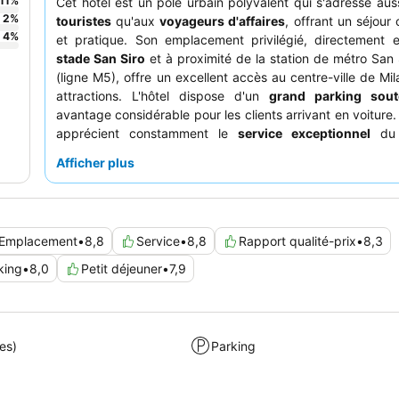
11
%
Cet hôtel est un pôle urbain polyvalent qui s'adresse aus
2
%
touristes
qu'aux
voyageurs d'affaires
, offrant un séjour
4
%
et pratique. Son emplacement privilégié, directement 
stade San Siro
et à proximité de la station de métro San 
(ligne M5), offre un excellent accès au centre-ville de Mil
attractions. L'hôtel dispose d'un
grand parking sout
avantage considérable pour les clients arrivant en voiture.
apprécient constamment le
service exceptionnel
du 
amical et professionnel, et le
petit-déjeuner buffet
reçoit
Afficher plus
élevées pour ses offres vastes et variées. Pour une expé
calme, les clients devraient envisager de demander u
donnant sur le jardin.
Emplacement
•
8,8
Service
•
8,8
Rapport qualité-prix
•
8,3
king
•
8,0
Petit déjeuner
•
7,9
es)
Parking