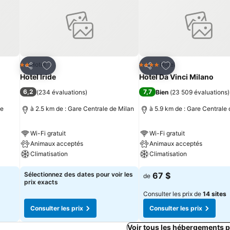
is
Ajouter à mes favoris
Ajouter à mes fav
Hotel
Hotel
2 Étoiles
4 Étoiles
Partager
Partager
Hotel Iride
Hotel Da Vinci Milano
6,2
7,7
(
234 évaluations
)
Bien
(
23 509 évaluations
)
le
à 2.5 km de : Gare Centrale de Milan
à 5.9 km de : Gare Centrale
Wi-Fi gratuit
Wi-Fi gratuit
Animaux acceptés
Animaux acceptés
Climatisation
Climatisation
Sélectionnez des dates pour voir les
67 $
de
prix exacts
Consulter les prix de
14 sites
Consulter les prix
Consulter les prix
Voir tous les hébergements 