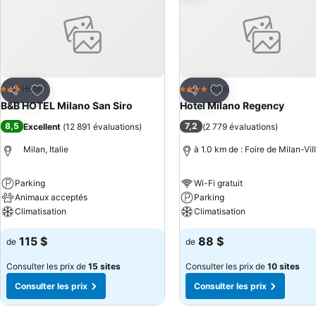
Ajouter à mes favoris
Ajouter à mes favor
Hotel
Hotel
3 Étoiles
4 Étoiles
Partager
Partager
B&B HOTEL Milano San Siro
Hotel Milano Regency
8,5
7,2
Excellent
(
12 891 évaluations
)
(
2 779 évaluations
)
Milan, Italie
à 1.0 km de : Foire de Milan-Vil
Parking
Wi-Fi gratuit
Animaux acceptés
Parking
Climatisation
Climatisation
115 $
88 $
de
de
Consulter les prix de
15 sites
Consulter les prix de
10 sites
Consulter les prix
Consulter les prix