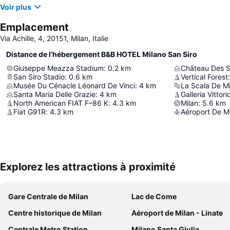
Voir plus
Emplacement
Via Achille, 4, 20151, Milan, Italie
Distance de l’hébergement B&B HOTEL Milano San Siro
Giuseppe Meazza Stadium
:
0.2
km
Château Des S
San Siro Stadio
:
0.6
km
Vertical Forest
:
Musée Du Cénacle Léonard De Vinci
:
4
km
La Scala De Mi
Santa Maria Delle Grazie
:
4
km
Galleria Vitto
North American FIAT F–86 K
:
4.3
km
Milan
:
5.6
km
Fiat G91R
:
4.3
km
Aéroport De Mi
Explorez les attractions à proximité
Gare Centrale de Milan
Lac de Come
Centre historique de Milan
Aéroport de Milan - Linate
Centrale Metro Station
Milano Santa Giulia