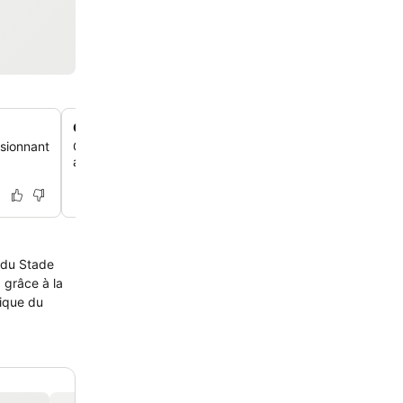
Chambres modernes avec Smart TV satellite
ssionnant
Chaque chambre a une déco contemporaine et une Smart
avec un Chromecast pour que tu puisses te divertir co
e du Stade
 grâce à la
mique du