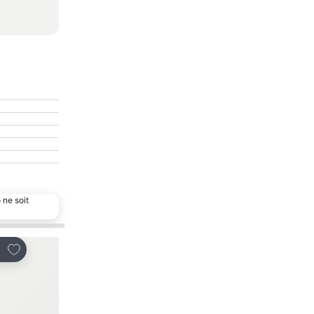
 ne soit
Ajouter à mes favoris
Ajouter à mes favor
tager
Partager