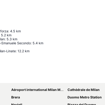
forza
:
4.5
km
5.2
km
lan
:
5.3
km
rio Emanuele Secondo
:
5.4
km
lan-Linate
:
12.2
km
Agrandir la carte
Aéroport international Milan Malpensa - Silvio Berlusconi
Cathédrale de Milan
Brera
Duomo Metro Station
Navigli
Piazza del Duomo