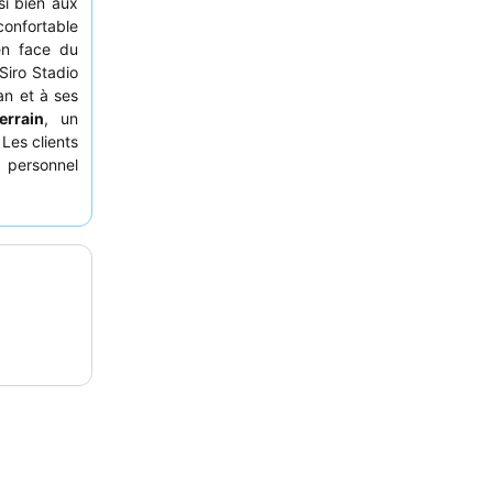
si bien aux
 confortable
en face du
Siro Stadio
an et à ses
errain
, un
 Les clients
personnel
 des notes
rience plus
ne chambre