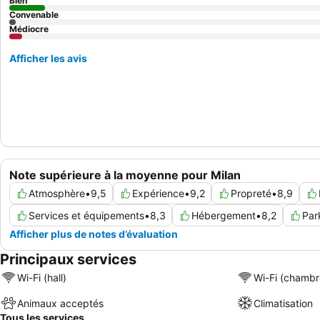
Bien
Convenable
Médiocre
Afficher les avis
Note supérieure à la moyenne pour Milan
Atmosphère
•
9,5
Expérience
•
9,2
Propreté
•
8,9
Services et équipements
•
8,3
Hébergement
•
8,2
Par
Afficher plus de notes d’évaluation
Principaux services
Wi-Fi (hall)
Wi-Fi (chambr
Animaux acceptés
Climatisation
Tous les services