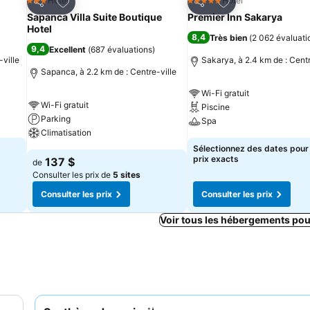
is
Ajouter à mes favoris
Ajouter à mes fav
Hotel
Hotel
3 Étoiles
5 Étoiles
Partager
Partager
Sapanca Villa Suite Boutique
Premier Inn Sakarya
Hotel
8,4
Très bien
(
2 062 évaluati
9,4
Excellent
(
687 évaluations
)
-ville
Sakarya, à 2.4 km de : Centr
Sapanca, à 2.2 km de : Centre-ville
Wi-Fi gratuit
Wi-Fi gratuit
Piscine
Parking
Spa
Climatisation
Sélectionnez des dates pour 
prix exacts
137 $
de
Consulter les prix de
5 sites
Consulter les prix
Consulter les prix
Voir tous les hébergements pou