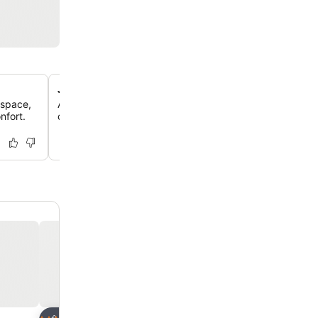
Jardin et café accueillants
espace,
Admire la vue depuis le jardin de l'hôtel ou savoure un r
nfort.
café lumineux et coloré, un espace relaxant pour les clie