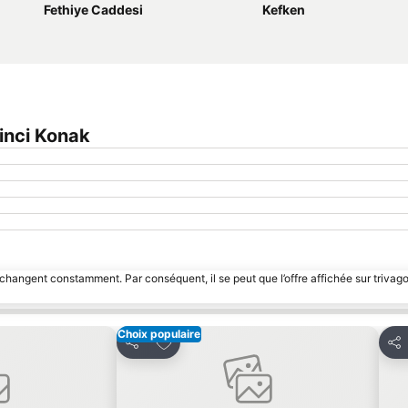
Fethiye Caddesi
Kefken
inci Konak
 changent constamment. Par conséquent, il se peut que l’offre affichée sur trivago
Choix populaire
avoris
Ajouter à mes favoris
Partager
Par