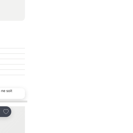
 ne soit
Ajouter à mes favoris
Ajouter à mes favor
tager
Partager