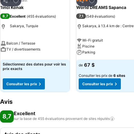
Ajouter à mes favoris
Ajouter à mes favor
Bed & Breakfast
Hotel
4 Étoiles
Partager
Partager
1inci Konak
World DREAMS Sapanca
8,7
7,1
Excellent
(
455 évaluations
)
(
549 évaluations
)
Sakarya, Turquie
Sakarya, à 13.4 km de : Centre
Wi-Fi gratuit
Balcon / Terrasse
Piscine
TV / divertissements
Parking
Sélectionnez des dates pour voir les
67 $
de
prix exacts
Consulter les prix de
6 sites
Consulter les prix
Consulter les prix
Avis
Excellent
8,7
sur la base de 455 évaluations provenant de sites
réputés