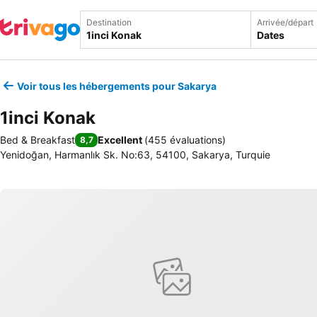
Destination
Arrivée/départ
Dates
Voir tous les hébergements pour Sakarya
1inci Konak
Bed & Breakfast
Excellent
(
455 évaluations
)
8,7
Yenidoğan, Harmanlık Sk. No:63, 54100, Sakarya, Turquie