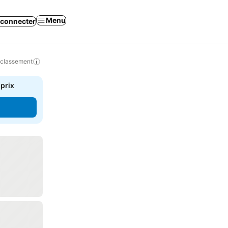
Menu
 connecter
 classement
 prix