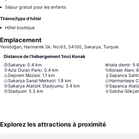
Séjour gratuit pour les enfants
Thème/type d’hôtel
Hôtel boutique
Emplacement
Yenidoğan, Harmanlık Sk. No:63, 54100, Sakarya, Turquie
Distance de l’hébergement 1inci Konak
Sakarya
:
0.4
km
tata demir
:
5.
Aziz Duran Parkı
:
0.4
km
Konser Alanı
:
6
Deprem Müzesi
:
1.1
km
Sapanca Sahil
Sakarya Sanat Merkezi
:
1.8
km
Harmantepe C
Sakarya Atatürk Stadyumu
:
3.4
km
Sapanca Atat
Stadyum
:
5.5
km
Sabiha Gökçen 
Explorez les attractions à proximité