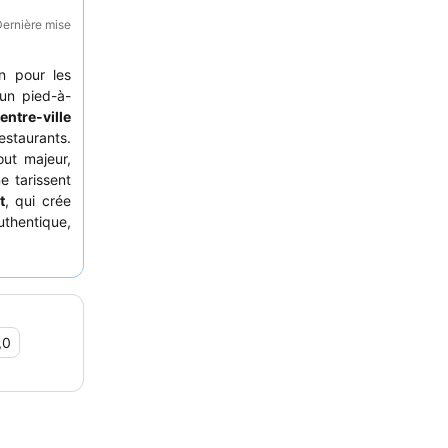
Dernière mise
n pour les
un pied-à-
ntre-ville
estaurants.
ut majeur,
e tarissent
t
, qui crée
uthentique,
eur élégant
,0