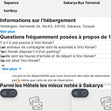
Sapanca
Sakarya Bus Terminal
kurtkoy
Informations sur l’hébergement
Yenidoğan, Harmanlık Sk. No:63, 54100, Sakarya, Turquie
Voir plus
Questions fréquemment posées à propos de 1
Y a-t-il une piscine à 1inci Konak?
Les animaux de compagnie sont-ils autorisés à 1inci Konak?
1inci Konak dispose-t-il d'un parking?
Quelle sont les heures d'arrivée et de départ à 1inci Konak?
Où est situé 1inci Konak?
Voir plus
Les prix et les disponibilités que nous recevons des sites de réservation
pas la même que celle du site de réservation.
Parmi les Hôtels les mieux notés à Sakarya
Ajouter à mes favoris
Ajouter à mes f
Partager
Partager