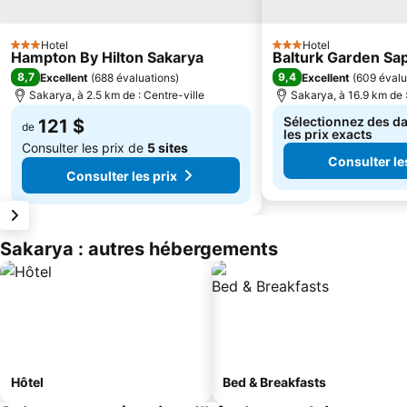
Hotel
Hotel
3 Étoiles
3 Étoiles
Hampton By Hilton Sakarya
Balturk Garden Sa
8,7
9,4
Excellent
(
688 évaluations
)
Excellent
(
609 évalu
Sakarya, à 2.5 km de : Centre-ville
Sakarya, à 16.9 km de :
Sélectionnez des da
121 $
de
les prix exacts
Consulter les prix de
5 sites
Consulter le
Consulter les prix
Sakarya : autres hébergements
Hôtel
Bed & Breakfasts