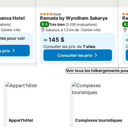
Hotel
4 Étoiles
4 É
panca Hotel
Ramada by Wyndham Sakarya
Ra
8,3
8,
ations
)
Très bien
(
3 050 évaluations
)
 Centre-ville
Sakarya, à 1.3 km de : Centre-ville
tes pour voir
145 $
de
d
Consulter les prix de
7 sites
C
s prix
Consulter les prix
Voir tous les hébergements pou
Appart'hôtel
Complexes touristiques