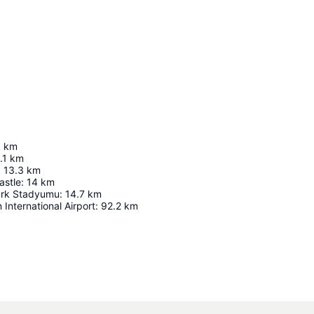
6
km
.1
km
:
13.3
km
astle
:
14
km
ürk Stadyumu
:
14.7
km
International Airport
:
92.2
km
Agrandir la carte