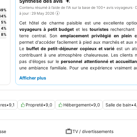
Synthèse des avis
Contenu résumé à l’aide de l’IA sur la base de 100+ avis voyageurs · 
69
%
à jour : 29 May 2026
14
%
5
%
Cet hôtel de charme paisible est une excellente optio
4
%
voyageurs à petit budget
et les
touristes
recherchant 
8
%
terre central. Son
emplacement privilégié en plein ce
permet d'accéder facilement à pied aux marchés et aux r
Le
buffet de petit-déjeuner copieux et varié
est un ato
contribuant à une atmosphère chaleureuse. Les clients n
pas d'éloges sur le
personnel attentionné et accueillan
une ambiance familiale. Pour une expérience vraiment a
optez pour une chambre qui met en valeur le design intéri
Afficher plus
de l'hôtel.
res
•
9,1
Propreté
•
9,0
Hébergement
•
9,0
Salle de bain
•
4
sse
TV / divertissements