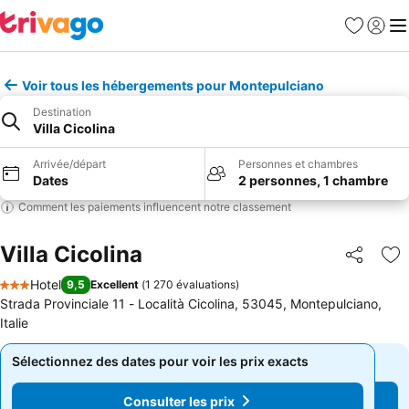
Favoris
Se con
Me
Voir tous les hébergements pour Montepulciano
Destination
Villa Cicolina
Arrivée/départ
Personnes et chambres
Dates
2 personnes, 1 chambre
Comment les paiements influencent notre classement
Villa Cicolina
Partager
Aj
Hotel
9,5
Excellent
(
1 270 évaluations
)
3 Étoiles
Strada Provinciale 11 - Località Cicolina, 53045, Montepulciano,
Italie
Sélectionnez des dates pour voir les prix exacts
Sélectionnez des dates pour voir les prix exacts
Consulter les prix
Consulter les prix