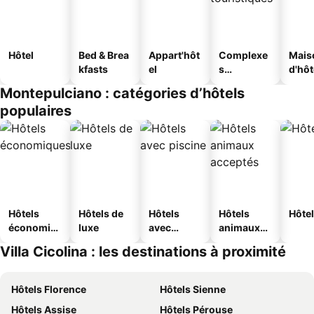
Hôtel
Bed & Brea
Appart'hôt
Complexe
Mais
kfasts
el
s
d'hô
touristique
Montepulciano : catégories d’hôtels
s
populaires
Hôtels
Hôtels de
Hôtels
Hôtels
Hôtel
économiq
luxe
avec
animaux
ues
piscine
acceptés
Villa Cicolina : les destinations à proximité
Hôtels Florence
Hôtels Sienne
Hôtels Assise
Hôtels Pérouse