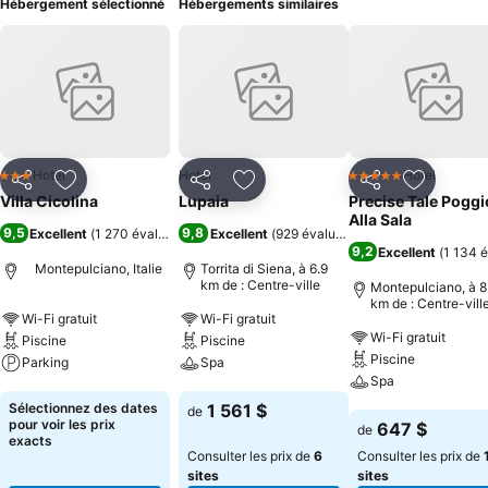
Hébergement sélectionné
Hébergements similaires
Hotel
Hotel
Hotel
3 Étoiles
5 Étoiles
Partager
Ajouter à mes favoris
Partager
Ajouter à mes favoris
Partager
Ajouter à
Villa Cicolina
Lupaia
Precise Tale Poggi
Alla Sala
9,5
9,8
Excellent
(
1 270 évaluations
)
Excellent
(
929 évaluations
)
9,2
Excellent
(
1 134 é
Montepulciano, Italie
Torrita di Siena, à 6.9
km de : Centre-ville
Montepulciano, à 8
km de : Centre-vill
Wi-Fi gratuit
Wi-Fi gratuit
Wi-Fi gratuit
Piscine
Piscine
Piscine
Parking
Spa
Spa
Consulter les prix
Consulter les prix
Sélectionnez des dates
1 561 $
de
Consulter les pri
pour voir les prix
647 $
de
exacts
Consulter les prix de
6
Consulter les prix de
sites
sites