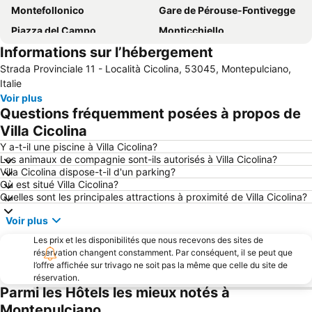
Montefollonico
Gare de Pérouse-Fontivegge
Piazza del Campo
Monticchiello
Informations sur l’hébergement
Place de la République
Centre historique de Cortona
Strada Provinciale 11 - Località Cicolina, 53045, Montepulciano,
Château de Brolio
Centro di Perugia
Italie
Montisi
centro-storico-pienza
Voir plus
Questions fréquemment posées à propos de
San Francesco - Santuario della Madonna di Fatima
Palazzo dei Priori
Villa Cicolina
Therme de Chianciano
Piazza grande
Y a-t-il une piscine à Villa Cicolina?
Centro Storico di Arezzo
Cathedral of Saints Peter and Donato
Les animaux de compagnie sont-ils autorisés à Villa Cicolina?
Villa Cicolina dispose-t-il d'un parking?
lsola d'Arbia
Chiesa parrocchiale di San Mariano
Où est situé Villa Cicolina?
Santuario-casa di santa Caterina
Montebello
Quelles sont les principales attractions à proximité de Villa Cicolina?
Centre historique de Montepulciano
Valdichiana Outlet Village
Voir plus
Terontola-Cortona Station
Lac Trasimeno
Les prix et les disponibilités que nous recevons des sites de
Crete senesi
Arezzo
réservation changent constamment. Par conséquent, il se peut que
l’offre affichée sur trivago ne soit pas la même que celle du site de
Joute du Sarrasin
Palasport Evangelisti
réservation.
Parmi les Hôtels les mieux notés à
San Vigilio
Porta Marzia
Montepulciano