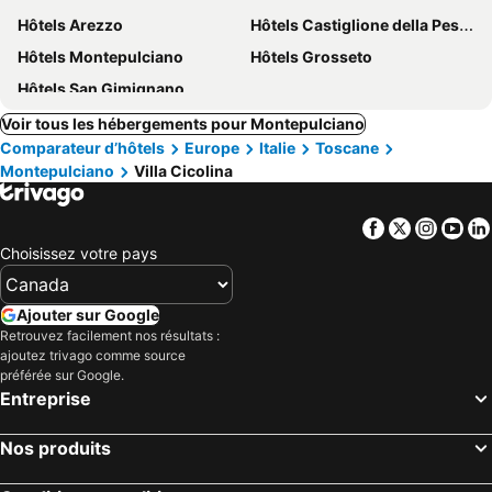
Hôtels Arezzo
Hôtels Castiglione della Pescaia
Hôtels Montepulciano
Hôtels Grosseto
Hôtels San Gimignano
Voir tous les hébergements pour Montepulciano
Comparateur d’hôtels
Europe
Italie
Toscane
Montepulciano
Villa Cicolina
Facebook
Twitter
Insta
Yo
Choisissez votre pays
Ajouter sur Google
Retrouvez facilement nos résultats :
ajoutez trivago comme source
préférée sur Google.
Entreprise
Nos produits