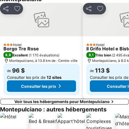
Chiassa Superiore
Partager
Ajouter à mes favoris
Partager
Ajouter à mes
Hotel
Hotel
3 Étoiles
3 Étoiles
Borgo Tre Rose
Il Grifo Hotel e Bi
8,9
8,1
Excellent
(
1 170 évaluations
)
Très bien
(
2 495 éva
Montepulciano, à 13.6 km de : Centre-ville
Montepulciano, à 8.0 k
96 $
113 $
de
de
Consulter les prix de
12 sites
Consulter les prix d
Consulter les prix
Consulter l
Voir tous les hébergements pour Montepulciano
Montepulciano : autres hébergements