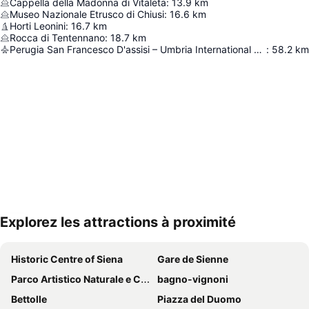
Cappella della Madonna di Vitaleta
:
13.9
km
Museo Nazionale Etrusco di Chiusi
:
16.6
km
Horti Leonini
:
16.7
km
Rocca di Tentennano
:
18.7
km
Perugia San Francesco D'assisi – Umbria International Airport
:
58.2
km
Explorez les attractions à proximité
Agrandir la carte
Historic Centre of Siena
Gare de Sienne
Parco Artistico Naturale e Culturale della Val d'Orcia
bagno-vignoni
Bettolle
Piazza del Duomo