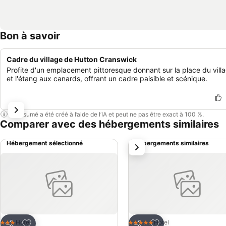
Bon à savoir
Cadre du village de Hutton Cranswick
Profite d'un emplacement pittoresque donnant sur la place du vill
et l'étang aux canards, offrant un cadre paisible et scénique.
Ce résumé a été créé à l’aide de l’IA et peut ne pas être exact à 100 %.
Comparer avec des hébergements similaires
Hébergement sélectionné
Hébergements similaires
suivant
Ajouter à mes favoris
Ajouter à mes favor
Hotel
Hotel
3 Étoiles
5 Étoiles