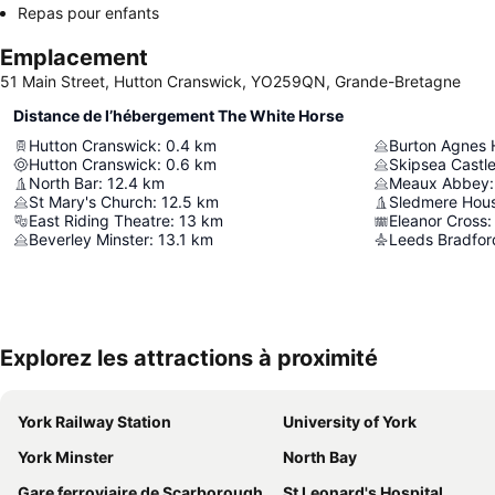
Repas pour enfants
Emplacement
51 Main Street, Hutton Cranswick, YO259QN, Grande-Bretagne
Distance de l’hébergement The White Horse
Hutton Cranswick
:
0.4
km
Burton Agnes H
Hutton Cranswick
:
0.6
km
Skipsea Castl
North Bar
:
12.4
km
Meaux Abbey
:
St Mary's Church
:
12.5
km
Sledmere Hou
East Riding Theatre
:
13
km
Eleanor Cross
:
Beverley Minster
:
13.1
km
Leeds Bradford
Explorez les attractions à proximité
York Railway Station
University of York
York Minster
North Bay
Gare ferroviaire de Scarborough
St Leonard's Hospital