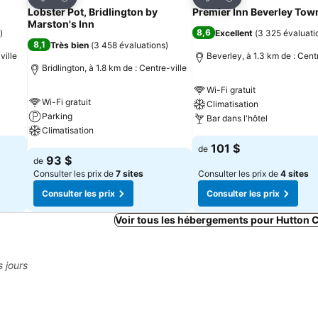
Partager
Partager
Lobster Pot, Bridlington by
Premier Inn Beverley Tow
Marston's Inn
8,6
)
Excellent
(
3 325 évaluati
8,1
Très bien
(
3 458 évaluations
)
ville
Beverley, à 1.3 km de : Cent
Bridlington, à 1.8 km de : Centre-ville
Wi-Fi gratuit
Wi-Fi gratuit
Climatisation
Parking
Bar dans l'hôtel
Climatisation
101 $
de
93 $
de
Consulter les prix de
7 sites
Consulter les prix de
4 sites
Consulter les prix
Consulter les prix
Voir tous les hébergements pour Hutton 
s jours