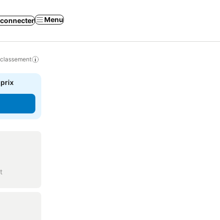
Menu
 connecter
 classement
 prix
t