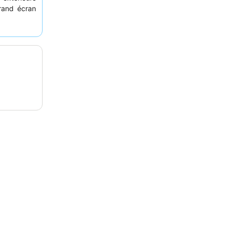
grand écran
e personnel
la tourte au
 expérience
e la route