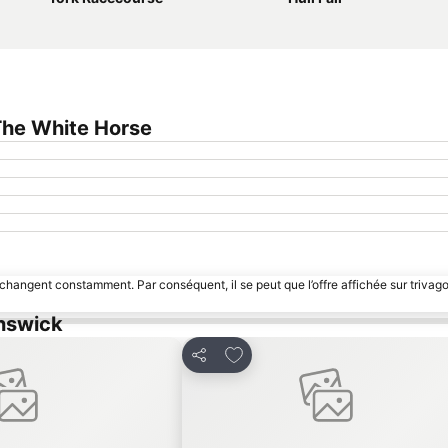
The White Horse
 changent constamment. Par conséquent, il se peut que l’offre affichée sur trivago
answick
avoris
Ajouter à mes favoris
Partager