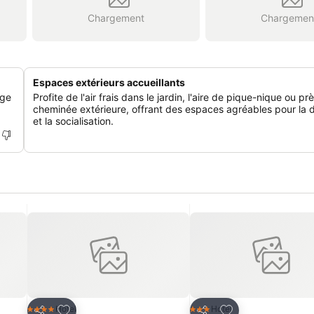
Chargement
Chargemen
Espaces extérieurs accueillants
age
Profite de l'air frais dans le jardin, l'aire de pique-nique ou pr
cheminée extérieure, offrant des espaces agréables pour la 
et la socialisation.
is
Ajouter à mes favoris
Ajouter à mes fav
Hotel
Hotel
4 Étoiles
3 Étoiles