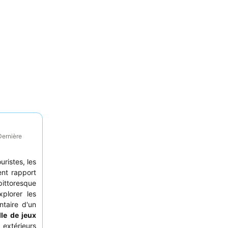
Dernière
uristes, les
ent rapport
pittoresque
plorer les
ntaire d'un
lle de jeux
extérieurs