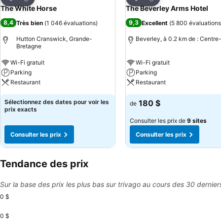
Partager
Partager
The White Horse
The Beverley Arms Hotel
8,4
9,3
Très bien
(
1 046 évaluations
)
Excellent
(
5 800 évaluations
Hutton Cranswick, Grande-
Beverley, à 0.2 km de : Centre-
Bretagne
Wi-Fi gratuit
Wi-Fi gratuit
Parking
Parking
Restaurant
Restaurant
Sélectionnez des dates pour voir les
180 $
de
prix exacts
Consulter les prix de
9 sites
Consulter les prix
Consulter les prix
Tendance des prix
Sur la base des prix les plus bas sur trivago au cours des 30 dernier
0 $
0 $