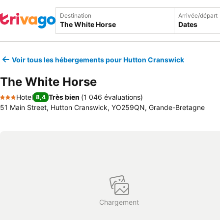
Destination
Arrivée/départ
Dates
Voir tous les hébergements pour Hutton Cranswick
The White Horse
Hotel
Très bien
(
1 046 évaluations
)
8,4
3 Étoiles
51 Main Street, Hutton Cranswick, YO259QN, Grande-Bretagne
Chargement