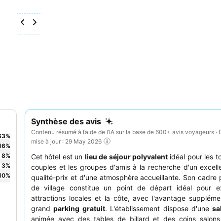
Synthèse des avis
Contenu résumé à l’aide de l’IA sur la base de 600+ avis voyageurs · 
63
%
mise à jour : 29 May 2026
16
%
8
%
Cet hôtel est un
lieu de séjour polyvalent
idéal pour les to
3
%
couples et les groupes d'amis à la recherche d'un excell
10
%
qualité-prix et d'une atmosphère accueillante. Son cadre 
de village constitue un point de départ idéal pour ex
attractions locales et la côte, avec l'avantage suppléme
grand
parking gratuit
. L'établissement dispose d'une
sa
animée avec des tables de billard et des coins salons 