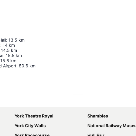
all
:
13.5
km
e
:
14
km
14.5
km
se
:
15.5
km
15.6
km
 Airport
:
80.6
km
Agrandir la carte
York Theatre Royal
Shambles
York City Walls
National Railway Mus
York Racecourse
Hull Fair