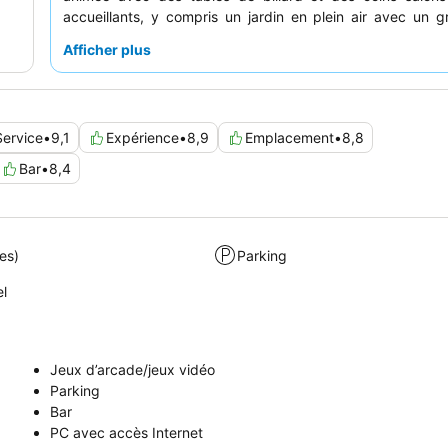
accueillants, y compris un jardin en plein air avec un 
pour le divertissement. Les clients louent constamment l
Afficher plus
exceptionnel et les délicieux
repas du soir
, en particulier 
steak faite maison et les hamburgers savoureux. Pour une
plus calme, pensez à demander une chambre éloignée d
principale.
Service
•
9,1
Expérience
•
8,9
Emplacement
•
8,8
Bar
•
8,4
es)
Parking
el
Jeux d’arcade/jeux vidéo
Parking
Bar
PC avec accès Internet