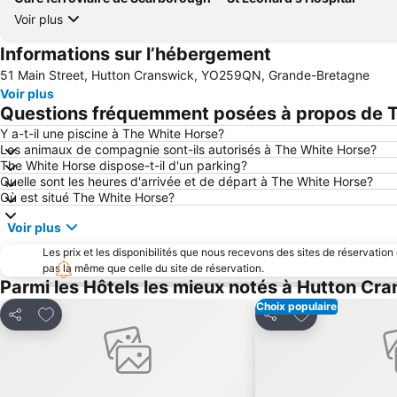
Voir plus
Informations sur l’hébergement
51 Main Street, Hutton Cranswick, YO259QN, Grande-Bretagne
Voir plus
Questions fréquemment posées à propos de 
Y a-t-il une piscine à The White Horse?
Les animaux de compagnie sont-ils autorisés à The White Horse?
The White Horse dispose-t-il d'un parking?
Quelle sont les heures d'arrivée et de départ à The White Horse?
Où est situé The White Horse?
Voir plus
Les prix et les disponibilités que nous recevons des sites de réservation
pas la même que celle du site de réservation.
Parmi les Hôtels les mieux notés à Hutton Cr
Choix populaire
Ajouter à mes favoris
Ajouter à mes f
Partager
Partager