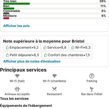
calme.
Très bien
26
%
Bien
11
%
Convenable
6
%
Médiocre
6
%
Afficher les avis
Note supérieure à la moyenne pour Bristol
Emplacement
•
9,2
Service
•
8,8
Wi-Fi
•
8,3
Petit déjeuner
•
8,0
Confort des chambres
•
7,5
Afficher plus de notes d’évaluation
Principaux services
Wi-Fi (hall)
Wi-Fi (chambres)
Parking
Animaux acceptés
Restaurant
Bar dans l'hôtel
Tous les services
Équipements de l’hébergement