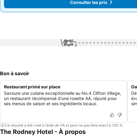
Consulter les prix
Consulter les prix
1 / 95
Bon à savoir
Restaurant primé sur place
Oa
Savoure une cuisine exceptionnelle au No.4 Clifton Village,
Dé
un restaurant récompensé d'une rosette AA, réputé pour
év
ses menus de saison et ses ingrédients locaux.
si
Ce résumé a été créé à l’aide de l’IA et peut ne pas être exact à 100 %.
The Rodney Hotel - À propos