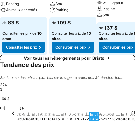
Wi-Fi gratuit
Parking
Spa
Piscine
Animaux acceptés
Parking
Spa
83 $
109 $
de
de
137 $
de
Consulter les prix de
10
Consulter les prix de
10
Consulter les prix de
sites
sites
sites
Consulter les prix
Consulter les prix
Consulter les prix
Voir tous les hébergements pour Bristol
Tendance des prix
Sur la base des prix les plus bas sur trivago au cours des 30 derniers jours
324
$
160 $
土, 8月 15
324 $
金, 8月 07
280 $
土, 8月 22
245 $
金, 8月 21
204 $
水, 8月 12
166 $
火, 8月 18
151 $
0 $
8月
日, 8月 09
141 $
水, 8月 26
138 $
木, 8月 06
136 $
水, 8月 19
136 $
木, 8月 20
135 $
木, 8月 27
128 $
月, 8月 17
125 $
火, 8月 25
125 $
火, 8月 11
113 $
日, 8月 16
111 $
木, 8月 13
109 $
月, 8月 10
98 $
日, 8月 23
94 $
月, 8月 24
88 $
月,
82 
9
土, 8月 08
Aucun prix disponible à cette date
金, 8月 14
Aucun prix disponible à cette date
金, 8月 2
Aucun pri
土, 8月 
Aucun p
日, 8
Aucun
火
A
木
金
土
日
月
火
水
木
金
土
日
月
火
水
木
金
土
日
月
火
水
木
金
土
日
月
火
06
07
08
09
10
11
12
13
14
15
16
17
18
19
20
21
22
23
24
25
26
27
28
29
30
31
01