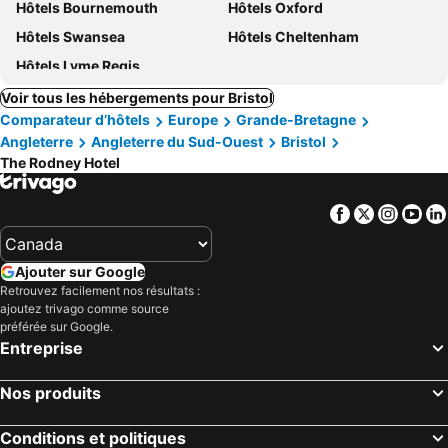
Hôtels Bournemouth
Hôtels Oxford
Hôtels Swansea
Hôtels Cheltenham
Hôtels Lyme Regis
Voir tous les hébergements pour Bristol
Comparateur d’hôtels
Europe
Grande-Bretagne
Angleterre
Angleterre du Sud-Ouest
Bristol
The Rodney Hotel
Facebook
Twitter
Insta
Yo
Ajouter sur Google
Retrouvez facilement nos résultats :
ajoutez trivago comme source
préférée sur Google.
Entreprise
Nos produits
Conditions et politiques