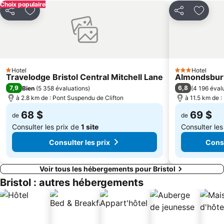
Choix populaire
City Sightseeing
Stourhead
Partager
Ajouter à mes favoris
Partager
Ajoute
Musée de la Vie Galloise
Hotel
Hotel
1 Étoiles
3 Étoiles
Travelodge Bristol Central Mitchell Lane
Almondsbury
7,9
6,8
Bien
(
5 358 évaluations
)
(
4 196 éval
à 2.8 km de : Pont Suspendu de Clifton
à 11.5 km de 
68 $
69 $
de
de
Consulter les prix de
1 site
Consulter les
Consulter les prix
Consu
Voir tous les hébergements pour Bristol
Bristol : autres hébergements