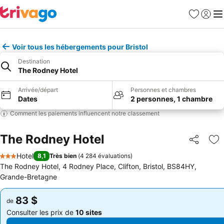
Favoris
Se con
Me
Voir tous les hébergements pour Bristol
Destination
The Rodney Hotel
Arrivée/départ
Personnes et chambres
Dates
2 personnes, 1 chambre
Comment les paiements influencent notre classement
The Rodney Hotel
Partager
Aj
Hotel
8,1
Très bien
(
4 284 évaluations
)
3 Étoiles
The Rodney Hotel, 4 Rodney Place, Clifton, Bristol, BS84HY,
Grande-Bretagne
83 $
83 $
de
de
Consulter les prix de
10 sites
Consulter les prix de
10 sites