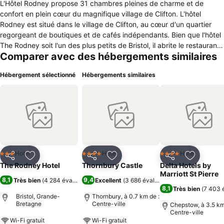
L'Hôtel Rodney propose 31 chambres pleines de charme et de
confort en plein cœur du magnifique village de Clifton. L'hôtel
Rodney est situé dans le village de Clifton, au cœur d'un quartier
regorgeant de boutiques et de cafés indépendants. Bien que l'hôtel
The Rodney soit l'un des plus petits de Bristol, il abrite le restaurant
Comparer avec des hébergements similaires
No.4, récompensé d'une rosette AA, ainsi qu'un bar chaleureux.
Chaque chambre est équipée de tout le nécessaire pour un séjour
Hébergement sélectionné
Hébergements similaires
confortable et agréable.
Hotel
Hotel
Hotel
3 Étoiles
4 Étoiles
4 Étoiles
Partager
Ajouter à mes favoris
Partager
Ajouter à mes favoris
Partager
Ajouter à
The Rodney Hotel
Thornbury Castle
Delta Hotels by
Marriott St Pierre
8,1
9,4
Très bien
(
4 284 évaluations
)
Excellent
(
3 686 évaluations
)
8,1
Très bien
(
7 403 
Bristol, Grande-
Thornbury, à 0.7 km de :
Bretagne
Centre-ville
Chepstow, à 3.5 km
Centre-ville
Wi-Fi gratuit
Wi-Fi gratuit