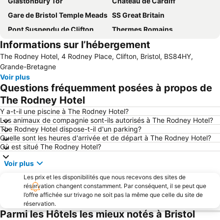
Glastonbury Tor
Château de Cardiff
Gare de Bristol Temple Meads
SS Great Britain
Pont Suspendu de Clifton
Thermes Romains
Informations sur l’hébergement
Abbaye de Bath
Stade Ashton Gate
The Rodney Hotel, 4 Rodney Place, Clifton, Bristol, BS84HY,
Bristol Bus Station
WWT Slimbridge Wetland Centre
Grande-Bretagne
Circuit Touristique de Bath
Llandaff Cathedral
Voir plus
Questions fréquemment posées à propos de
The Jane Austin Festival
Blue Reef Aquarium
The Rodney Hotel
Centre Commercial de Cabot Circus
Cheddar Caves& Gorge
Y a-t-il une piscine à The Rodney Hotel?
T4 on the Beach
Woodchester Park
Les animaux de compagnie sont-ils autorisés à The Rodney Hotel?
The Rodney Hotel dispose-t-il d'un parking?
Stade Millenium
Royal West of England Academy
Quelle sont les heures d'arrivée et de départ à The Rodney Hotel?
Georgian House
Exploration At-Bristol
Où est situé The Rodney Hotel?
Bristol Hippodrome
Fête internationale des montgolfières de Bristol
Voir plus
St Mary Redcliffe Church
The Mall
Les prix et les disponibilités que nous recevons des sites de
Royal Victoria Park
Villa Royal Crescent n°1
réservation changent constamment. Par conséquent, il se peut que
l’offre affichée sur trivago ne soit pas la même que celle du site de
Theatre Royal
Bath in Fashion
réservation.
Parmi les Hôtels les mieux notés à Bristol
American Museum in Britain
Festival des arts du spectacle contemporains de Glastonbury