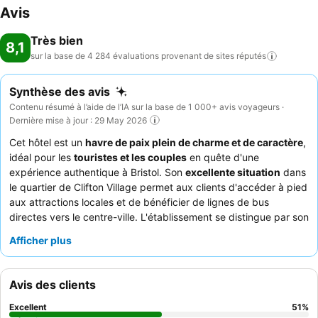
Avis
Très bien
8,1
sur la base de 4 284 évaluations provenant de sites
réputés
Synthèse des avis
Contenu résumé à l’aide de l’IA sur la base de 1 000+ avis voyageurs ·
Dernière mise à jour : 29 May 2026
Cet hôtel est un
havre de paix plein de charme et de caractère
,
idéal pour les
touristes et les couples
en quête d'une
expérience authentique à Bristol. Son
excellente situation
dans
le quartier de Clifton Village permet aux clients d'accéder à pied
aux attractions locales et de bénéficier de lignes de bus
directes vers le centre-ville. L'établissement se distingue par son
exceptionnelle offre de restauration
, notamment le petit-
Afficher plus
déjeuner fraîchement préparé sur commande et très apprécié.
Les clients louent constamment le
personnel aimable et
attentionné
, qui contribue grandement à une atmosphère
Avis des clients
positive et confortable. Pour une expérience optimale, pensez à
demander une chambre donnant sur le jardin pour un séjour plus
Excellent
51
%