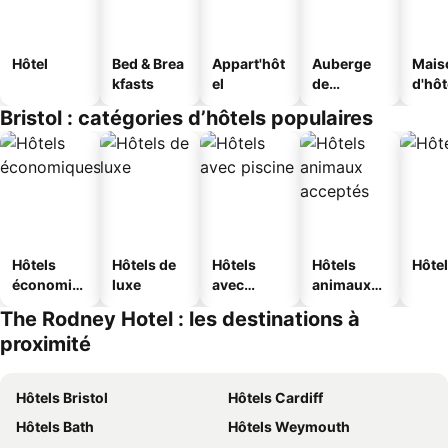
Hôtel
Bed & Brea
Appart'hôt
Auberge
Mais
kfasts
el
de
d'hô
jeunesse
Bristol : catégories d’hôtels populaires
Hôtels
Hôtels de
Hôtels
Hôtels
Hôtel
économiq
luxe
avec
animaux
ues
piscine
acceptés
The Rodney Hotel : les destinations à
proximité
Hôtels Bristol
Hôtels Cardiff
Hôtels Bath
Hôtels Weymouth