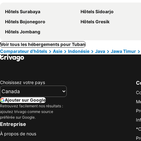
Hôtels Surabaya
Hôtels Sidoarjo
Hôtels Bojonegoro
Hôtels Gresik
Hôtels Jombang
Voir tous les hébergements pour Tuban
Comparateur d’hôtels
Asie
Indonésie
Java
Jawa Timur
Choisissez votre pays
Co
Co
Ajouter sur Google
Me
Retrouvez facilement nos résultats :
Pr
ajoutez trivago comme source
préférée sur Google.
In
Entreprise
*C
À propos de nous
Pr