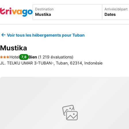
Destination
Arrivée/départ
Dates
Voir tous les hébergements pour Tuban
Mustika
Hotel
Bien
(
1 219 évaluations
)
7,8
3 Étoiles
JL. TEUKU UMAR 3-TUBAN-, Tuban, 62314, Indonésie