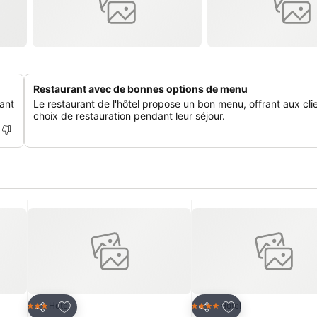
Restaurant avec de bonnes options de menu
rant
Le restaurant de l'hôtel propose un bon menu, offrant aux cli
choix de restauration pendant leur séjour.
is
Ajouter à mes favoris
Ajouter à mes fav
Hotel
Hotel
3 Étoiles
4 Étoiles
Partager
Partager