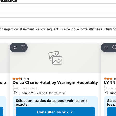
Mustika
 changent constamment. Par conséquent, il se peut que l’offre affichée sur trivago
Ajouter à mes favoris
Aj
Partager
Partag
Hotel
Ho
3 Étoiles
3 Étoil
orz
De La Charis Hotel by Waringin Hospitality
LYNN 
/
/
Aucune évaluation
Aucune
Tuban, à 2.3 km de : Centre-ville
Tuba
Sélectionnez des dates pour voir les prix
Séle
exacts
les p
Consulter les prix