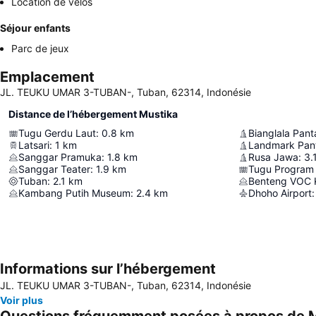
Location de vélos
Séjour enfants
Parc de jeux
Emplacement
JL. TEUKU UMAR 3-TUBAN-, Tuban, 62314, Indonésie
Distance de l’hébergement Mustika
Tugu Gerdu Laut
:
0.8
km
Bianglala Pan
Latsari
:
1
km
Landmark Pan
Sanggar Pramuka
:
1.8
km
Rusa Jawa
:
3.
Sanggar Teater
:
1.9
km
Tugu Program
Tuban
:
2.1
km
Benteng VOC 
Kambang Putih Museum
:
2.4
km
Dhoho Airport
:
Informations sur l’hébergement
JL. TEUKU UMAR 3-TUBAN-, Tuban, 62314, Indonésie
Voir plus