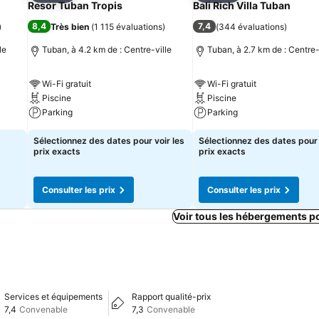
Resor Tuban Tropis
Bali Rich Villa Tuban
8,4
7,4
)
Très bien
(
1 115 évaluations
)
(
344 évaluations
)
le
Tuban, à 4.2 km de : Centre-ville
Tuban, à 2.7 km de : Centre-
Wi-Fi gratuit
Wi-Fi gratuit
Piscine
Piscine
Parking
Parking
Sélectionnez des dates pour voir les
Sélectionnez des dates pour 
prix exacts
prix exacts
Consulter les prix
Consulter les prix
Voir tous les hébergements p
Services et équipements
Rapport qualité-prix
7,4
Convenable
7,3
Convenable