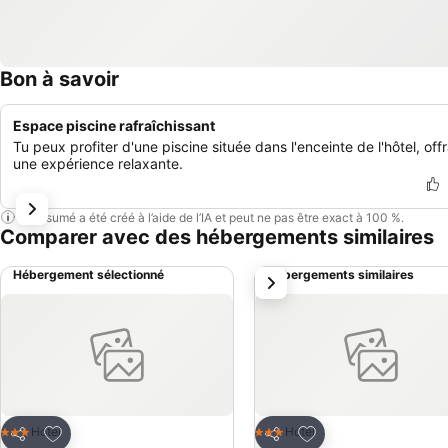
Bon à savoir
Espace piscine rafraîchissant
Tu peux profiter d'une piscine située dans l'enceinte de l'hôtel, off
une expérience relaxante.
Ce résumé a été créé à l’aide de l’IA et peut ne pas être exact à 100 %.
Comparer avec des hébergements similaires
Hébergement sélectionné
Hébergements similaires
suivant
Ajouter à mes favoris
Ajouter à mes favor
Hotel
Hotel
3 Étoiles
3 Étoiles
Partager
Partager