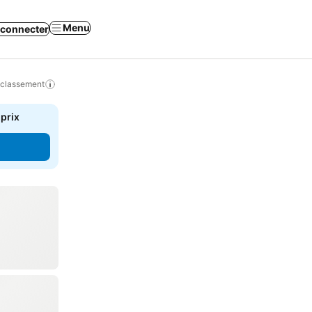
Menu
 connecter
 classement
 prix