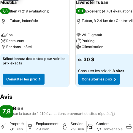
Mustika
favehotel Tuban
7,8
9,1
Bien
(
1 219 évaluations
)
Excellent
(
4 761 évaluations
Tuban, Indonésie
Tuban, à 2.4 km de : Centre-vil
Spa
Wi-Fi gratuit
Restaurant
Parking
Bar dans l'hôtel
Climatisation
Sélectionnez des dates pour voir les
30 $
de
prix exacts
Consulter les prix de
8 sites
Consulter les prix
Consulter les prix
Avis
Bien
7,8
sur la base de 1 219 évaluations provenant de sites
réputés
Propreté
Emplacement
Service
Confort
7,6
Bien
7,9
Bien
7,9
Bien
7,3
Convenable