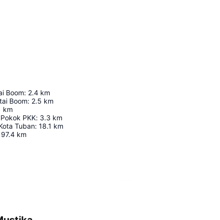
tai Boom
:
2.4
km
tai Boom
:
2.5
km
1
km
 Pokok PKK
:
3.3
km
Kota Tuban
:
18.1
km
97.4
km
Agrandir la carte