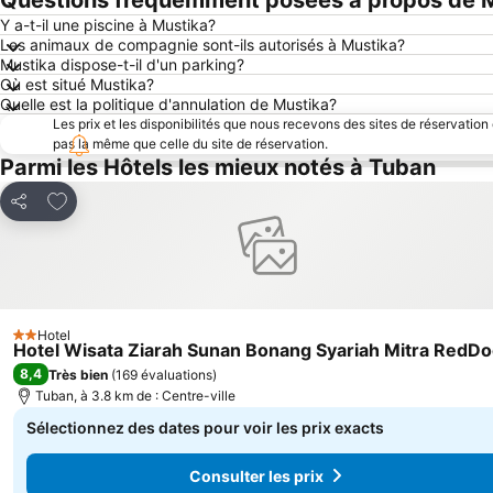
Questions fréquemment posées à propos de 
Y a-t-il une piscine à Mustika?
Les animaux de compagnie sont-ils autorisés à Mustika?
Mustika dispose-t-il d'un parking?
Où est situé Mustika?
Quelle est la politique d'annulation de Mustika?
Les prix et les disponibilités que nous recevons des sites de réservation
pas la même que celle du site de réservation.
Parmi les Hôtels les mieux notés à Tuban
Ajouter à mes favoris
Partager
Hotel
2 Étoiles
Hotel Wisata Ziarah Sunan Bonang Syariah Mitra RedDo
8,4
Très bien
(
169 évaluations
)
Tuban, à 3.8 km de : Centre-ville
Sélectionnez des dates pour voir les prix exacts
Consulter les prix