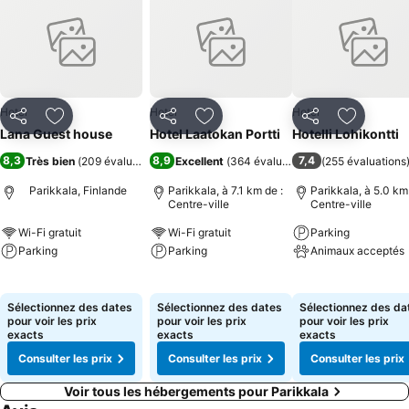
Hotel
Hotel
Hotel
Partager
Ajouter à mes favoris
Partager
Ajouter à mes favoris
Partager
Ajouter à
Lana Guest house
Hotel Laatokan Portti
Hotelli Lohikontti
8,3
8,9
7,4
Très bien
(
209 évaluations
)
Excellent
(
364 évaluations
)
(
255 évaluations
Parikkala, Finlande
Parikkala, à 7.1 km de :
Parikkala, à 5.0 km
Centre-ville
Centre-ville
Wi-Fi gratuit
Wi-Fi gratuit
Parking
Parking
Parking
Animaux acceptés
Consulter les prix
Consulter les prix
Consulter les pri
Sélectionnez des dates
Sélectionnez des dates
Sélectionnez des da
pour voir les prix
pour voir les prix
pour voir les prix
exacts
exacts
exacts
Consulter les prix
Consulter les prix
Consulter les prix
Voir tous les hébergements pour Parikkala