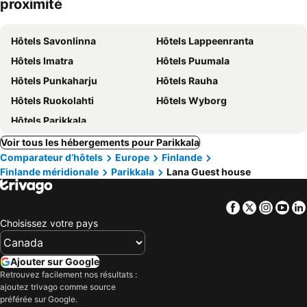
proximité
Hôtels Savonlinna
Hôtels Lappeenranta
Hôtels Imatra
Hôtels Puumala
Hôtels Punkaharju
Hôtels Rauha
Hôtels Ruokolahti
Hôtels Wyborg
Hôtels Parikkala
Voir tous les hébergements pour Parikkala
Comparateur d’hôtels
Europe
Finlande
Finlande méridionale
Parikkala
Lana Guest house
Facebook
Twitter
Insta
Yo
Choisissez votre pays
Ajouter sur Google
Retrouvez facilement nos résultats :
ajoutez trivago comme source
préférée sur Google.