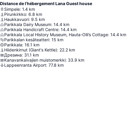
Distance de l’hébergement Lana Guest house
Simpele
:
1.4
km
Pirunkirkko
:
6.8
km
Haukkavuori
:
9.5
km
Parikkala Dairy Museum
:
14.4
km
Parikkala Handicraft Centre
:
14.4
km
Parikkala Local History Museum, Hauta-Olli’s Cottage
:
14.4
km
Parikkalan kesäteatteri
:
15
km
Parikkala
:
16.1
km
Hiidenkirnut (Giant's Kettle)
:
22.2
km
Дрезина
:
31.1
km
Kanavankaivajien muistomerkki
:
33.9
km
Lappeenranta Airport
:
77.8
km