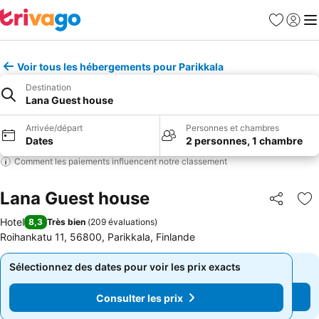
Favoris
Se con
Me
Voir tous les hébergements pour Parikkala
Destination
Lana Guest house
Arrivée/départ
Personnes et chambres
Dates
2 personnes, 1 chambre
Comment les paiements influencent notre classement
Lana Guest house
Partager
Aj
Hotel
8,3
Très bien
(
209 évaluations
)
Roihankatu 11, 56800, Parikkala, Finlande
Sélectionnez des dates pour voir les prix exacts
Sélectionnez des dates pour voir les prix exacts
Consulter les prix
Consulter les prix