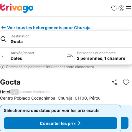
Favoris
Se con
Me
Voir tous les hébergements pour Churuja
Destination
Gocta
Arrivée/départ
Personnes et chambres
Dates
2 personnes, 1 chambre
Comment les paiements influencent notre classement
Gocta
Partager
Aj
Hotel
/
Aucune évaluation
Centro Poblado Cocachimba, Churuja, 01100, Pérou
Sélectionnez des dates pour voir les prix exacts
Sélectionnez des dates pour voir les prix exacts
Consulter les prix
Consulter les prix