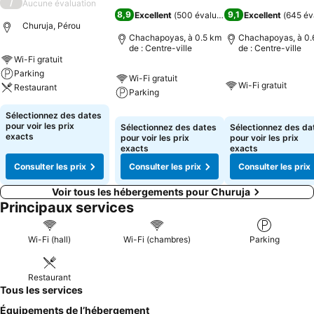
/
Aucune évaluation
8,9
9,1
Excellent
(
500 évaluations
)
Excellent
(
645 év
Churuja, Pérou
Chachapoyas, à 0.5 km
Chachapoyas, à 0.
de : Centre-ville
de : Centre-ville
Wi-Fi gratuit
Parking
Wi-Fi gratuit
Wi-Fi gratuit
Restaurant
Parking
Sélectionnez des dates
pour voir les prix
Sélectionnez des dates
Sélectionnez des da
exacts
pour voir les prix
pour voir les prix
exacts
exacts
Consulter les prix
Consulter les prix
Consulter les prix
Voir tous les hébergements pour Churuja
Principaux services
Wi-Fi (hall)
Wi-Fi (chambres)
Parking
Restaurant
Tous les services
Équipements de l’hébergement