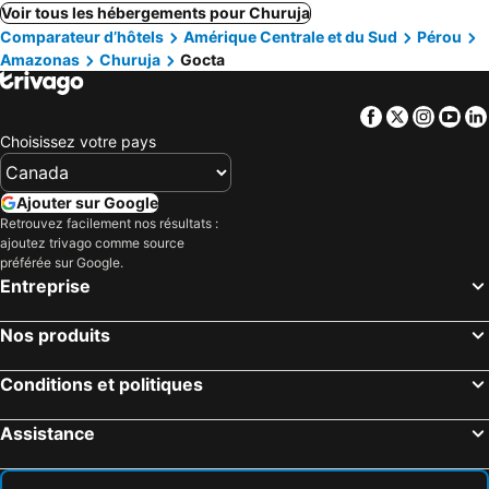
Voir tous les hébergements pour Churuja
Comparateur d’hôtels
Amérique Centrale et du Sud
Pérou
Amazonas
Churuja
Gocta
Facebook
Twitter
Insta
Yo
Choisissez votre pays
Ajouter sur Google
Retrouvez facilement nos résultats :
ajoutez trivago comme source
préférée sur Google.
Entreprise
Nos produits
Conditions et politiques
Assistance