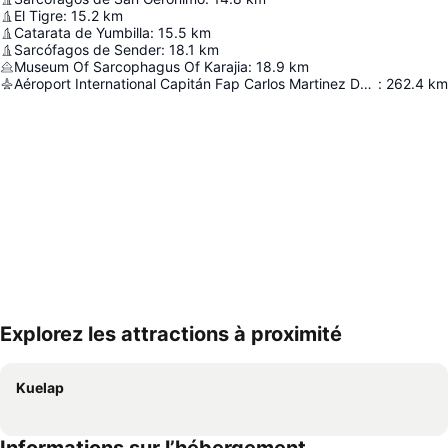
El Tigre
:
15.2
km
Catarata de Yumbilla
:
15.5
km
Sarcófagos de Sender
:
18.1
km
Museum Of Sarcophagus Of Karajia
:
18.9
km
Aéroport International Capitán Fap Carlos Martinez De Pinillos
:
262.4
km
Explorez les attractions à proximité
Agrandir la carte
Kuelap