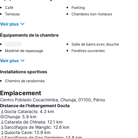
Café
Parking
Terrasse
Chambres non-fumeurs
Voir plus
Équipements de la chambre
Salle de bains avec douche
Matériel de repassage
Fenêtres ouvrantes
Voir plus
Installations sportives
Chemins de randonnée
Emplacement
Centro Poblado Cocachimba, Churuja, 01100, Pérou
Distance de l’hébergement Gocta
Gocta Cataracts
:
4.3
km
Churuja
:
5.9
km
Catarata de Chinata
:
12.1
km
Sarcófagos de Wanglic
:
12.6
km
Quiocta Cave
:
13.9
km
Sarcófagos de San Gerónimo
:
14.8
km