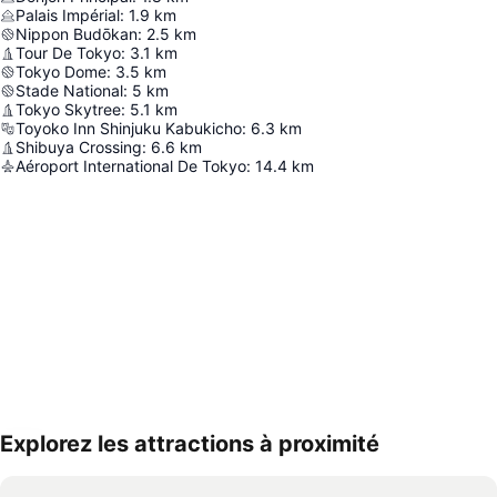
Palais Impérial
:
1.9
km
Nippon Budōkan
:
2.5
km
Tour De Tokyo
:
3.1
km
Tokyo Dome
:
3.5
km
Stade National
:
5
km
Tokyo Skytree
:
5.1
km
Toyoko Inn Shinjuku Kabukicho
:
6.3
km
Shibuya Crossing
:
6.6
km
Aéroport International De Tokyo
:
14.4
km
Explorez les attractions à proximité
Agrandir la carte