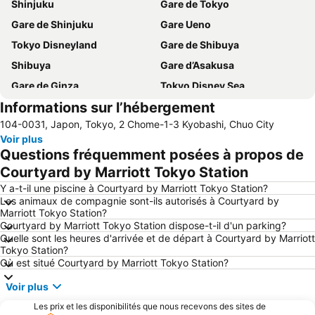
Shinjuku
Gare de Tokyo
Gare de Shinjuku
Gare Ueno
Tokyo Disneyland
Gare de Shibuya
Shibuya
Gare d’Asakusa
Gare de Ginza
Tokyo Disney Sea
Informations sur l’hébergement
Aéroport international de Tokyo-Haneda
Gare de Shinagawa
104-0031, Japon, Tokyo, 2 Chome-1-3 Kyobashi, Chuo City
Haneda Airport International Terminal Station
Gare Ikebukuro
Voir plus
Gare d'Akihabara
Yokohama Station
Questions fréquemment posées à propos de
Gare d'Akasaka
Tokyo Cruise
Courtyard by Marriott Tokyo Station
Shinjuku Metro Station
Asakusa Metro Station
Y a-t-il une piscine à Courtyard by Marriott Tokyo Station?
Les animaux de compagnie sont-ils autorisés à Courtyard by
Nippori Station
Ginza Metro Station
Marriott Tokyo Station?
Courtyard by Marriott Tokyo Station dispose-t-il d'un parking?
Shibuya Metro Station
Port de Tokyo
Quelle sont les heures d'arrivée et de départ à Courtyard by Marriott
Uneo
Gare de Roppongi
Tokyo Station?
Où est situé Courtyard by Marriott Tokyo Station?
Akasaka Mitsuke Station
Minato
Voir plus
Tokyo International Airport
Shinagawa
Les prix et les disponibilités que nous recevons des sites de
Hamamatsucho station
Ueno Metro Station