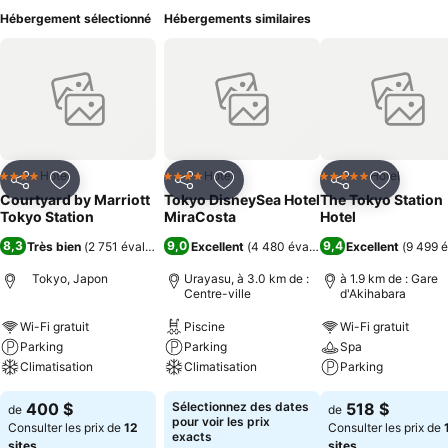
Hébergement sélectionné
Hébergements similaires
Hotel
Hotel
Hotel
4 Étoiles
4 Étoiles
5 Étoiles
Partager
Ajouter à mes favoris
Partager
Ajouter à mes favoris
Partager
Ajouter à
Courtyard by Marriott
Tokyo DisneySea Hotel
The Tokyo Station
Tokyo Station
MiraCosta
Hotel
8,3
9,0
9,4
Très bien
(
2 751 évaluations
)
Excellent
(
4 480 évaluations
Excellent
)
(
9 499 é
Tokyo, Japon
Urayasu, à 3.0 km de :
à 1.9 km de : Gare
Centre-ville
d'Akihabara
Wi-Fi gratuit
Piscine
Wi-Fi gratuit
Parking
Parking
Spa
Climatisation
Climatisation
Parking
400 $
Sélectionnez des dates
518 $
de
de
pour voir les prix
Consulter les prix de
12
Consulter les prix de
exacts
sites
sites