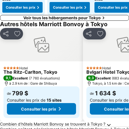
Consulter les prix
Consulter les prix
Consulter les prix
Voir tous les hébergements pour Tokyo
Autres hôtels Marriott Bonvoy à Tokyo
Partager
Ajouter à mes favoris
Partager
Ajouter à mes
Hotel
Hotel
5 Étoiles
5 Étoiles
The Ritz-Carlton, Tokyo
Bvlgari Hotel Toky
9,1
9,3
Excellent
(
7 760 évaluations
)
Excellent
(
683 évalu
à 2.9 km de : Gare de Shibuya
Tokyo, à 1.5 km de : Ce
799 $
1 634 $
de
de
Consulter les prix de
15 sites
Consulter les prix d
Consulter les prix
Consulter le
Questions fréquemment posées au sujet de T
Combien d’hôtels Marriott Bonvoy se trouvent à Tokyo ?