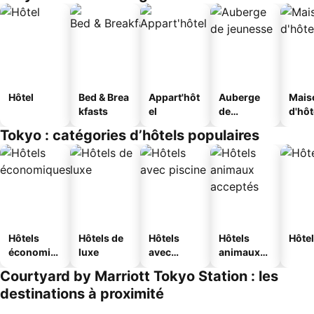
Hôtel
Bed & Brea
Appart'hôt
Auberge
Mais
kfasts
el
de
d'hô
jeunesse
Tokyo : catégories d’hôtels populaires
Hôtels
Hôtels de
Hôtels
Hôtels
Hôtel
économiq
luxe
avec
animaux
ues
piscine
acceptés
Courtyard by Marriott Tokyo Station : les
destinations à proximité