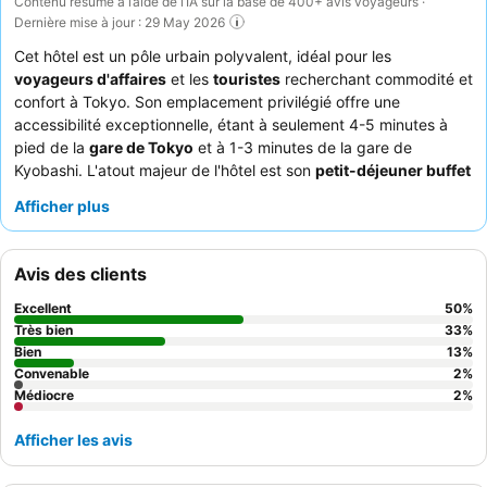
Contenu résumé à l’aide de l’IA sur la base de 400+ avis voyageurs ·
Dernière mise à jour : 29 May 2026
Cet hôtel est un pôle urbain polyvalent, idéal pour les
voyageurs d'affaires
et les
touristes
recherchant commodité et
confort à Tokyo. Son emplacement privilégié offre une
accessibilité exceptionnelle, étant à seulement 4-5 minutes à
pied de la
gare de Tokyo
et à 1-3 minutes de la gare de
Kyobashi. L'atout majeur de l'hôtel est son
petit-déjeuner buffet
très apprécié, proposant un vaste choix de plats occidentaux et
Afficher plus
japonais. Les clients soulignent constamment l'excellence du
personnel, qui est aimable, attentif et souvent anglophone,
améliorant considérablement l'expérience globale. Pour un
Avis des clients
séjour vraiment unique, pensez à réserver une
chambre avec
vue sur le Dôme
pour une expérience immersive surplombant
Excellent
50
%
l'architecture animée de la gare.
Très bien
33
%
Bien
13
%
Convenable
2
%
Médiocre
2
%
Afficher les avis