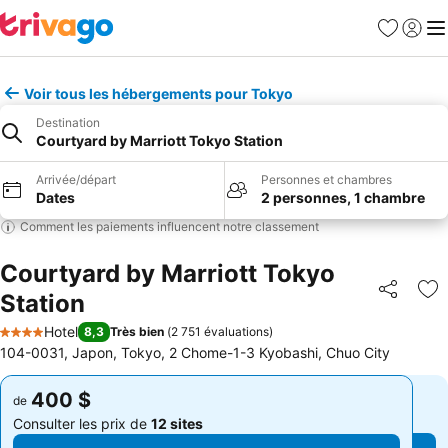
Favoris
Se con
Me
Voir tous les hébergements pour Tokyo
Destination
Courtyard by Marriott Tokyo Station
Arrivée/départ
Personnes et chambres
Dates
2 personnes, 1 chambre
Comment les paiements influencent notre classement
Courtyard by Marriott Tokyo
Station
Partager
Aj
Hotel
8,3
Très bien
(
2 751 évaluations
)
4 Étoiles
104-0031, Japon, Tokyo, 2 Chome-1-3 Kyobashi, Chuo City
400 $
400 $
de
de
Consulter les prix de
12 sites
Consulter les prix de
12 sites