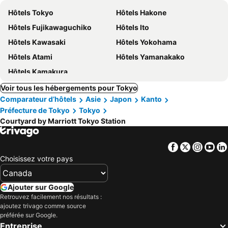
Hôtels Tokyo
Hôtels Hakone
Hôtels Fujikawaguchiko
Hôtels Ito
Hôtels Kawasaki
Hôtels Yokohama
Hôtels Atami
Hôtels Yamanakako
Hôtels Kamakura
Voir tous les hébergements pour Tokyo
Comparateur d’hôtels
Asie
Japon
Kanto
Préfecture de Tokyo
Tokyo
Courtyard by Marriott Tokyo Station
Facebook
Twitter
Insta
Yo
Choisissez votre pays
Ajouter sur Google
Retrouvez facilement nos résultats :
ajoutez trivago comme source
préférée sur Google.
Entreprise