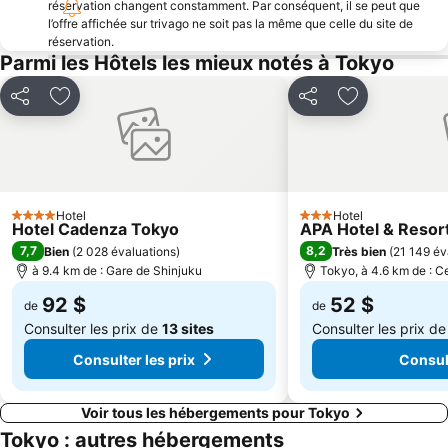
réservation changent constamment. Par conséquent, il se peut que
Gare d'Ebisu
Tokyo Metro Station
l’offre affichée sur trivago ne soit pas la même que celle du site de
réservation.
Shimbashi Metro Station
Makuhari Messe
Parmi les Hôtels les mieux notés à Tokyo
Kabukicho
Temple Sensō-ji
Partager
Ajouter à mes favoris
Partager
Ajouter à mes
Akihabara Metro Station
Palais impérial
Gare de Kinshicho
Gare d'Harajuku
Yokohama China Town
Odaiba
Ikebukuro Metro Station
Kamata Station
Hotel
Hotel
4 Étoiles
3 Étoiles
Baie de Tokyo
Tokyo Dome City
Hotel Cadenza Tokyo
APA Hotel & Reso
7,7
8,2
Bien
(
2 028 évaluations
)
Très bien
(
21 149 év
Taito
Haneda Airport Terminal 2
à 9.4 km de : Gare de Shinjuku
Tokyo, à 4.6 km de : Ce
92 $
52 $
de
de
Consulter les prix de
13 sites
Consulter les prix d
Consulter les prix
Consult
Voir tous les hébergements pour Tokyo
Tokyo : autres hébergements