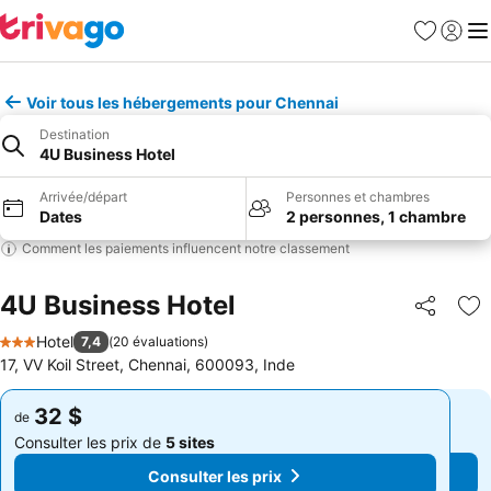
Favoris
Se con
Me
Voir tous les hébergements pour Chennai
Destination
4U Business Hotel
Arrivée/départ
Personnes et chambres
Dates
2 personnes, 1 chambre
Comment les paiements influencent notre classement
4U Business Hotel
Partager
Aj
Hotel
7,4
(
20 évaluations
)
3 Étoiles
17, VV Koil Street, Chennai, 600093, Inde
32 $
32 $
de
de
Consulter les prix de
5 sites
Consulter les prix de
5 sites
Consulter les prix
Consulter les prix