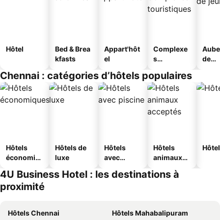
Hôtel
Bed & Brea
Appart'hôt
Complexe
Aube
kfasts
el
s
de
touristique
jeun
Chennai : catégories d’hôtels populaires
s
Hôtels
Hôtels de
Hôtels
Hôtels
Hôtel
économiq
luxe
avec
animaux
ues
piscine
acceptés
4U Business Hotel : les destinations à
proximité
Hôtels Chennai
Hôtels Mahabalipuram