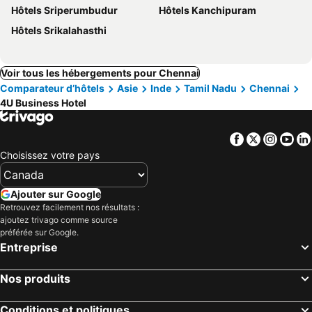
Hôtels Sriperumbudur
Hôtels Kanchipuram
Hôtels Srikalahasthi
Voir tous les hébergements pour Chennai
Comparateur d’hôtels
Asie
Inde
Tamil Nadu
Chennai
4U Business Hotel
Facebook
Twitter
Insta
Yo
Choisissez votre pays
Ajouter sur Google
Retrouvez facilement nos résultats :
ajoutez trivago comme source
préférée sur Google.
Entreprise
Nos produits
Conditions et politiques