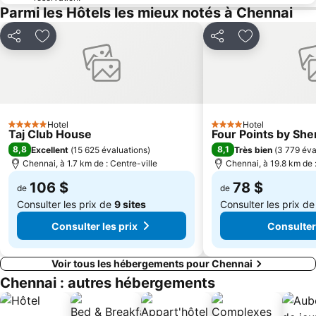
Parmi les Hôtels les mieux notés à Chennai
Partager
Ajouter à mes favoris
Partager
Ajouter à mes
Hotel
Hotel
5 Étoiles
4 Étoiles
Taj Club House
Four Points by Sh
8,8
8,1
Excellent
(
15 625 évaluations
)
Très bien
(
3 779 éva
Chennai, à 1.7 km de : Centre-ville
Chennai, à 19.8 km de :
106 $
78 $
de
de
Consulter les prix de
9 sites
Consulter les prix d
Consulter les prix
Consulter 
Voir tous les hébergements pour Chennai
Chennai : autres hébergements