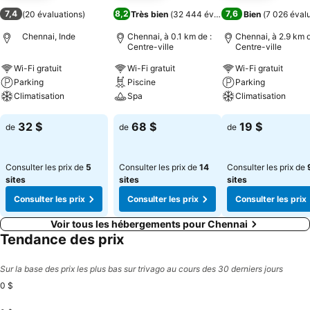
7,4
8,2
7,6
(
20 évaluations
)
Très bien
(
32 444 évaluations
Bien
)
(
7 026 éval
Chennai, Inde
Chennai, à 0.1 km de :
Chennai, à 2.9 km d
Centre-ville
Centre-ville
Wi-Fi gratuit
Wi-Fi gratuit
Wi-Fi gratuit
Parking
Piscine
Parking
Climatisation
Spa
Climatisation
Consulter les prix
Consulter les prix
Consulter les pri
32 $
68 $
19 $
de
de
de
Consulter les prix de
5
Consulter les prix de
14
Consulter les prix de
sites
sites
sites
Consulter les prix
Consulter les prix
Consulter les prix
Voir tous les hébergements pour Chennai
Tendance des prix
Sur la base des prix les plus bas sur trivago au cours des 30 derniers jours
0 $