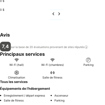
0 $
0 $
Avis
7,4
sur la base de 20 évaluations provenant de sites
réputés
Principaux services
Wi-Fi (hall)
Wi-Fi (chambres)
Parking
Climatisation
Salle de fitness
Tous les services
Équipements de l’hébergement
Enregistrement / départ express
Ascenseur
Salle de fitness
Parking