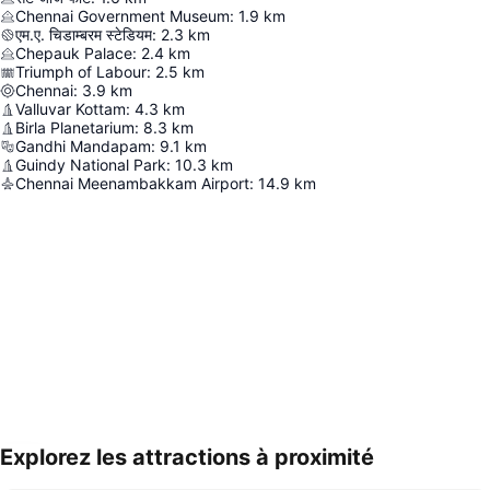
Chennai Government Museum
:
1.9
km
एम.ए. चिडाम्बरम स्टेडियम
:
2.3
km
Chepauk Palace
:
2.4
km
Triumph of Labour
:
2.5
km
Chennai
:
3.9
km
Valluvar Kottam
:
4.3
km
Birla Planetarium
:
8.3
km
Gandhi Mandapam
:
9.1
km
Guindy National Park
:
10.3
km
Chennai Meenambakkam Airport
:
14.9
km
Explorez les attractions à proximité
Agrandir la carte