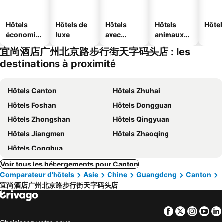
Hôtels
Hôtels de
Hôtels
Hôtels
Hôtel
économiq
luxe
avec
animaux
ues
piscine
acceptés
宜尚酒店广州北京路步行街天字码头店 : les
destinations à proximité
Hôtels Canton
Hôtels Zhuhai
Hôtels Foshan
Hôtels Dongguan
Hôtels Zhongshan
Hôtels Qingyuan
Hôtels Jiangmen
Hôtels Zhaoqing
Hôtels Conghua
Voir tous les hébergements pour Canton
Comparateur d’hôtels
Asie
Chine
Guangdong
Canton
宜尚酒店广州北京路步行街天字码头店
Facebook
Twitter
Insta
Yo