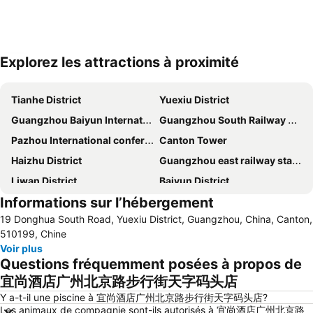
Explorez les attractions à proximité
Agrandir la carte
Tianhe District
Yuexiu District
Guangzhou Baiyun International Airport
Guangzhou South Railway Station
Pazhou International conference and exhibition center
Canton Tower
Haizhu District
Guangzhou east railway station
Liwan District
Baiyun District
Informations sur l’hébergement
Guangzhou Railway station
Panyu District
19 Donghua South Road, Yuexiu District, Guangzhou, China, Canton,
Haizhu District
Shangxiajiu
510199, Chine
Sanshui District
Yuexiu Park
Voir plus
Questions fréquemment posées à propos de
Huangpu District
Nanhai District
宜尚酒店广州北京路步行街天字码头店
Chimelong Paradise
Grandview Mall
Y a-t-il une piscine à 宜尚酒店广州北京路步行街天字码头店?
Tianhe Sports Center
CITIC plaza
Les animaux de compagnie sont-ils autorisés à 宜尚酒店广州北京路