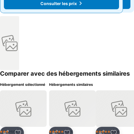
Consulter les prix
Consulter les prix
Comparer avec des hébergements similaires
Hébergement sélectionné
Hébergements similaires
Hotel
Hotel
Hotel
3 Étoiles
5 Étoiles
5 Étoiles