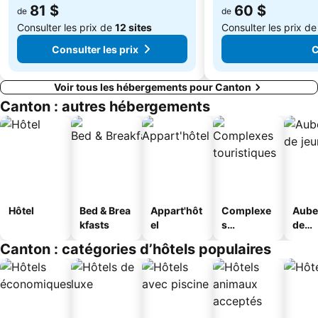
81 $
60 $
de
de
Consulter les prix de
12 sites
Consulter les prix d
Consulter les prix
C
Voir tous les hébergements pour Canton
Canton : autres hébergements
Hôtel
Bed & Brea
Appart'hôt
Complexe
Aube
kfasts
el
s
de
touristique
jeun
Canton : catégories d’hôtels populaires
s