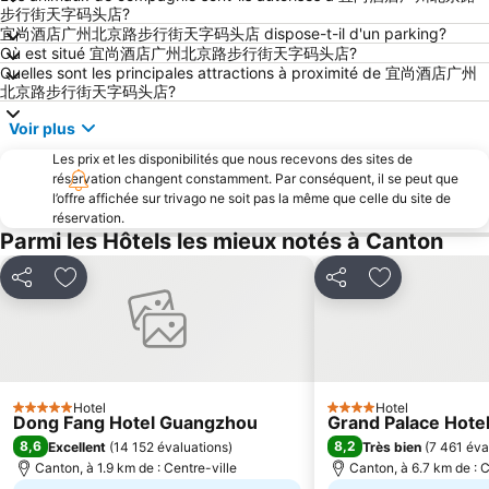
步行街天字码头店?
Huadu District
Sun-Yat-Sen Memorial Hall
宜尚酒店广州北京路步行街天字码头店 dispose-t-il d'un parking?
Guangzhou west Railway Station
Teemall
Où est situé 宜尚酒店广州北京路步行街天字码头店?
Quelles sont les principales attractions à proximité de 宜尚酒店广州
Taiguhui
Guangdong olympic stadium
北京路步行街天字码头店?
Voir plus
Les prix et les disponibilités que nous recevons des sites de
réservation changent constamment. Par conséquent, il se peut que
l’offre affichée sur trivago ne soit pas la même que celle du site de
réservation.
Parmi les Hôtels les mieux notés à Canton
Partager
Ajouter à mes favoris
Partager
Ajouter à mes
Hotel
Hotel
5 Étoiles
4 Étoiles
Dong Fang Hotel Guangzhou
Grand Palace Hote
8,6
8,2
Excellent
(
14 152 évaluations
)
Très bien
(
7 461 éva
Canton, à 1.9 km de : Centre-ville
Canton, à 6.7 km de : C