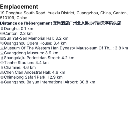
Emplacement
19 Donghua South Road, Yuexiu District, Guangzhou, China, Canton,
510199, Chine
Distance de l’hébergement 宜尚酒店广州北京路步行街天字码头店
Donghu
:
0.1
km
Canton
:
2.3
km
Sun Yat-Sen Memorial Hall
:
3.2
km
Guangzhou Opera House
:
3.4
km
Museum Of The Western Han Dynasty Mausoleum Of The Nanyue King
:
3.8
km
Guangdong Museum
:
3.9
km
Shangxiajiu Pedestrian Street
:
4.2
km
Tianhe Stadium
:
4.4
km
Chamine
:
4.6
km
Chen Clan Ancestral Hall
:
4.6
km
Chimelong Safari Park
:
12.9
km
Guangzhou Baiyun International Airport
:
30.8
km