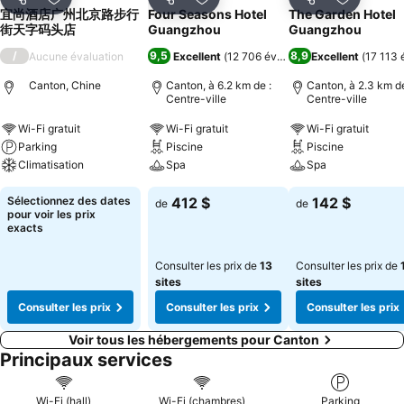
Partager
Ajouter à mes favoris
Partager
Ajouter à mes favoris
Partager
Ajouter à
宜尚酒店广州北京路步行
Four Seasons Hotel
The Garden Hotel
街天字码头店
Guangzhou
Guangzhou
/
9,5
8,9
Aucune évaluation
Excellent
(
12 706 évaluations
Excellent
)
(
17 113 
Canton, Chine
Canton, à 6.2 km de :
Canton, à 2.3 km de
Centre-ville
Centre-ville
Wi-Fi gratuit
Wi-Fi gratuit
Wi-Fi gratuit
Parking
Piscine
Piscine
Climatisation
Spa
Spa
Sélectionnez des dates
412 $
142 $
de
de
pour voir les prix
exacts
Consulter les prix de
13
Consulter les prix de
sites
sites
Consulter les prix
Consulter les prix
Consulter les prix
Voir tous les hébergements pour Canton
Principaux services
Wi-Fi (hall)
Wi-Fi (chambres)
Parking