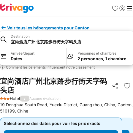
Favoris
Se con
Me
Voir tous les hébergements pour Canton
Destination
宜尚酒店广州北京路步行街天字码头店
Arrivée/départ
Personnes et chambres
Dates
2 personnes, 1 chambre
Comment les paiements influencent notre classement
宜尚酒店广州北京路步行街天字码
头店
Partager
Aj
Hotel
/
Aucune évaluation
3 Étoiles
19 Donghua South Road, Yuexiu District, Guangzhou, China, Canton,
510199, Chine
Sélectionnez des dates pour voir les prix exacts
Sélectionnez des dates pour voir les prix exacts