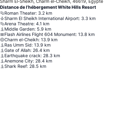
Sharm El-Sheikh, Charm el-Cheikh, 46619, Egypte
Distance de l’hébergement White Hills Resort
Roman Theater
:
3.2
km
Sharm El Sheikh International Airport
:
3.3
km
Arena Theatre
:
4.1
km
Middle Garden
:
5.9
km
Flash Airlines Flight 604 Monument
:
13.8
km
Charm el-Cheikh
:
13.9
km
Ras Umm Sid
:
13.9
km
Gate of Allah
:
26.4
km
Earthquake crack
:
28.3
km
Anemone City
:
28.4
km
Shark Reef
:
28.5
km