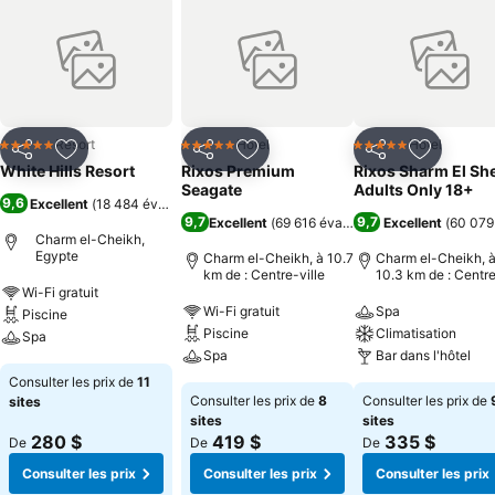
Resort
Hotel
Hotel
5 Étoiles
5 Étoiles
5 Étoiles
Partager
Ajouter à mes favoris
Partager
Ajouter à mes favoris
Partager
Ajouter à
White Hills Resort
Rixos Premium
Rixos Sharm El Sh
Seagate
Adults Only 18+
9,6
Excellent
(
18 484 évaluations
)
9,7
9,7
Excellent
(
69 616 évaluations
Excellent
)
(
60 079
Charm el-Cheikh,
Egypte
Charm el-Cheikh, à 10.7
Charm el-Cheikh, 
km de : Centre-ville
10.3 km de : Centr
ville
Wi-Fi gratuit
Wi-Fi gratuit
Spa
Piscine
Piscine
Climatisation
Spa
Spa
Bar dans l'hôtel
Consulter les prix de
11
Consulter les prix de
8
Consulter les prix de
sites
sites
sites
280 $
419 $
335 $
De
De
De
Consulter les prix
Consulter les prix
Consulter les prix