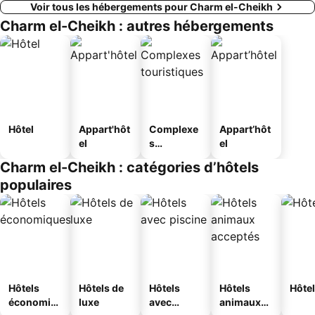
Voir tous les hébergements pour Charm el-Cheikh
Charm el-Cheikh : autres hébergements
Hôtel
Appart'hôt
Complexe
Appart’hôt
el
s
el
touristique
Charm el-Cheikh : catégories d’hôtels
s
populaires
Hôtels
Hôtels de
Hôtels
Hôtels
Hôtel
économiq
luxe
avec
animaux