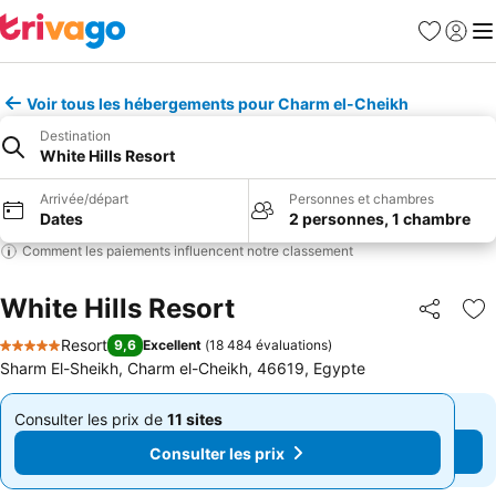
Favoris
Se con
Me
Voir tous les hébergements pour Charm el-Cheikh
Destination
White Hills Resort
Arrivée/départ
Personnes et chambres
Dates
2 personnes, 1 chambre
Comment les paiements influencent notre classement
White Hills Resort
Partager
Aj
Resort
9,6
Excellent
(
18 484 évaluations
)
5 Étoiles
Sharm El-Sheikh, Charm el-Cheikh, 46619, Egypte
Consulter les prix de
11 sites
Consulter les prix de
11 sites
De
De
Consulter les prix
Consulter les prix
280 $
280 $