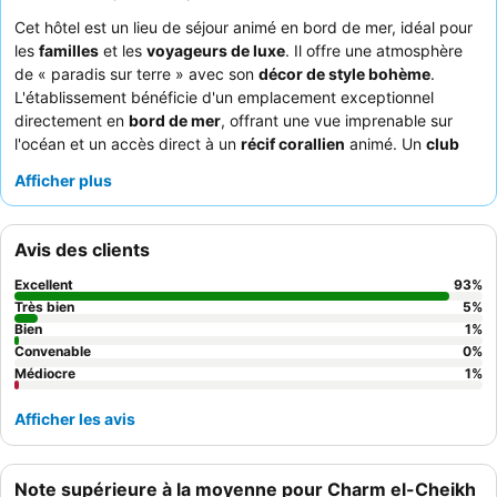
Cet hôtel est un lieu de séjour animé en bord de mer, idéal pour
les
familles
et les
voyageurs de luxe
. Il offre une atmosphère
de « paradis sur terre » avec son
décor de style bohème
.
L'établissement bénéficie d'un emplacement exceptionnel
directement en
bord de mer
, offrant une vue imprenable sur
l'océan et un accès direct à un
récif corallien
animé. Un
club
pour enfants
dédié assure le divertissement des plus jeunes,
Afficher plus
tandis que les adultes peuvent profiter de la variété et de la
qualité des offres culinaires, y compris des
restaurants à la
carte
très appréciés. Les clients louent constamment le
Avis des clients
personnel professionnel et attentionné
ainsi que les options
diverses et délicieuses disponibles pour le petit-déjeuner, le
Excellent
93
%
déjeuner et le dîner. Pour une expérience vraiment luxueuse,
Très bien
5
%
pensez à réserver une chambre dans la
Bien
zone Posh Club
pour
1
%
Convenable
0
%
un excellent rapport qualité-prix et des équipements améliorés.
Médiocre
1
%
Afficher les avis
Note supérieure à la moyenne pour Charm el-Cheikh