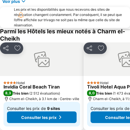
Voir plus
Les prix et les disponibilités que nous recevons des sites de
réservation changent constamment. Par conséquent, il se peut que
l’offre affichée sur trivago ne soit pas la même que celle du site de
réservation.
Parmi les Hôtels les mieux notés à Charm el-
Cheikh
Partager
Ajouter à mes favoris
Partager
Ajouter à mes
Hotel
Hotel
4 Étoiles
4 Étoiles
Invidia Coral Beach Tiran
Tivoli Hotel Aqua 
8,3
8,0
Très bien
(
2 512 évaluations
)
Très bien
(
1 473 éva
Charm el-Cheikh, à 3.1 km de : Centre-ville
Charm el-Cheikh, à 11.
Consulter les prix de
9 sites
Consulter les prix d
De
De
Consulter les prix
Consulter le
126 $
53 $