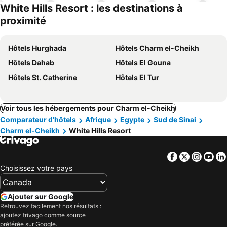
ues
piscine
acceptés
White Hills Resort : les destinations à
proximité
Hôtels Hurghada
Hôtels Charm el-Cheikh
Hôtels Dahab
Hôtels El Gouna
Hôtels St. Catherine
Hôtels El Tur
Voir tous les hébergements pour Charm el-Cheikh
Comparateur d’hôtels
Afrique
Egypte
Sud de Sinai
Charm el-Cheikh
White Hills Resort
Facebook
Twitter
Insta
Yo
Choisissez votre pays
Ajouter sur Google
Retrouvez facilement nos résultats :
ajoutez trivago comme source
préférée sur Google.