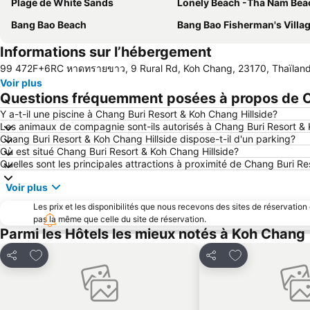
Plage de White Sands
Lonely Beach -Tha Nam Bea
Bang Bao Beach
Bang Bao Fisherman's Villa
Informations sur l’hébergement
99 472F+6RC หาดทรายขาว, 9 Rural Rd, Koh Chang, 23170, Thaïlan
Voir plus
Questions fréquemment posées à propos de Ch
Y a-t-il une piscine à Chang Buri Resort & Koh Chang Hillside?
Les animaux de compagnie sont-ils autorisés à Chang Buri Resort & 
Chang Buri Resort & Koh Chang Hillside dispose-t-il d'un parking?
Où est situé Chang Buri Resort & Koh Chang Hillside?
Quelles sont les principales attractions à proximité de Chang Buri Re
Voir plus
Les prix et les disponibilités que nous recevons des sites de réservation
pas la même que celle du site de réservation.
Parmi les Hôtels les mieux notés à Koh Chang
Ajouter à mes favoris
Ajouter à mes f
Partager
Partager