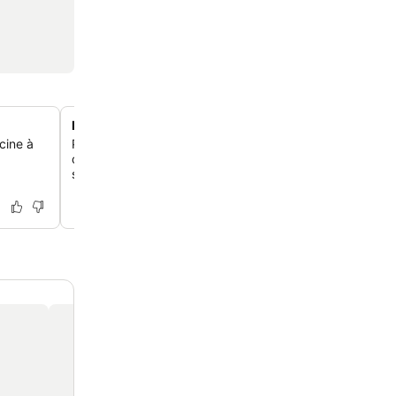
Équipements adaptés aux familles
cine à
Profite d'une gamme d'installations conçues pour tous l
compris une piscine dédiée aux enfants et des héberg
spacieux adaptés aux familles.