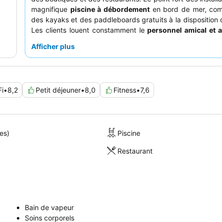
magnifique
piscine à débordement
en bord de mer, com
des kayaks et des paddleboards gratuits à la disposition d
Les clients louent constamment le
personnel amical et a
et le buffet de petit-déjeuner varié, proposant d
Afficher plus
européennes et thaïlandaises. Pour une expérience pl
pensez à réserver une chambre près de la plus petite pisc
bâtiment principal.
Fi
•
8,2
Petit déjeuner
•
8,0
Fitness
•
7,6
es)
Piscine
Restaurant
Bain de vapeur
Soins corporels