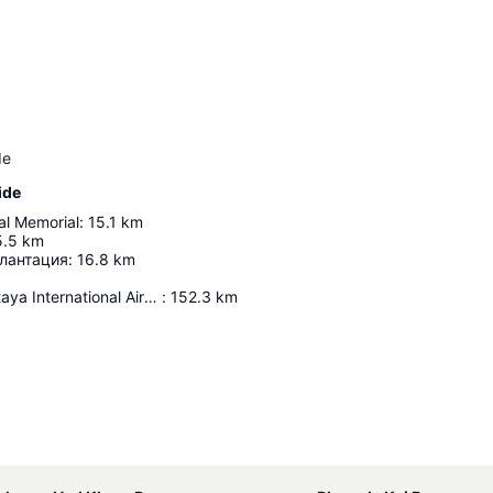
de
ide
l Memorial
:
15.1
km
5.5
km
лантация
:
16.8
km
U-Tapao - Pattaya International Airport
:
152.3
km
Agrandir la carte