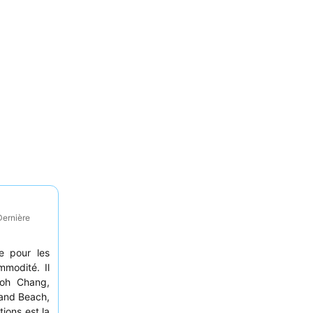
Dernière
le pour les
modité. Il
oh Chang,
Sand Beach,
tions est la