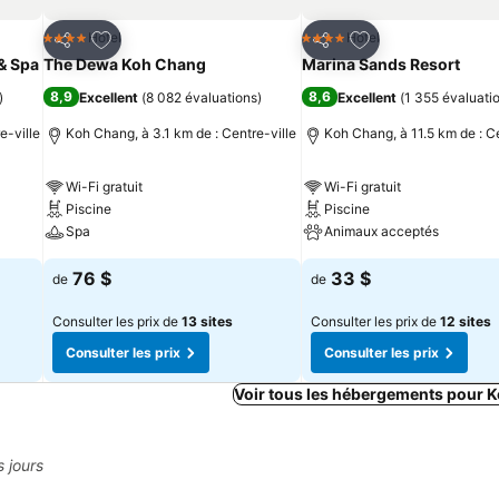
is
Ajouter à mes favoris
Ajouter à mes fav
Hotel
Hotel
4 Étoiles
4 Étoiles
Partager
Partager
& Spa
The Dewa Koh Chang
Marina Sands Resort
8,9
8,6
)
Excellent
(
8 082 évaluations
)
Excellent
(
1 355 évaluati
e-ville
Koh Chang, à 3.1 km de : Centre-ville
Koh Chang, à 11.5 km de : Ce
Wi-Fi gratuit
Wi-Fi gratuit
Piscine
Piscine
Spa
Animaux acceptés
76 $
33 $
de
de
Consulter les prix de
13 sites
Consulter les prix de
12 sites
Consulter les prix
Consulter les prix
Voir tous les hébergements pour 
s jours