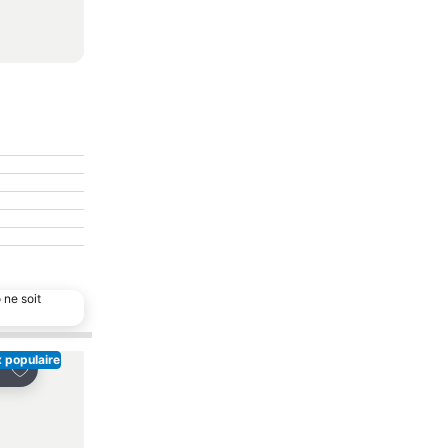
 ne soit
 populaire
Choix populaire
Ajouter à mes favoris
Ajouter à mes favor
tager
Partager