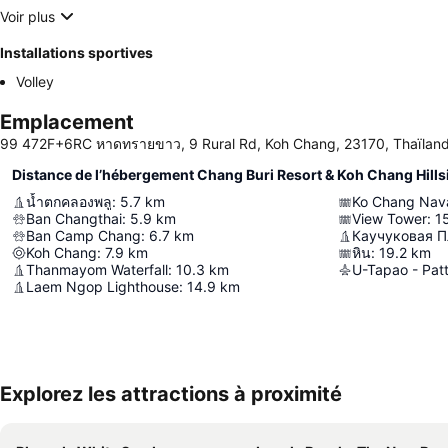
Voir plus
Installations sportives
Volley
Emplacement
99 472F+6RC หาดทรายขาว, 9 Rural Rd, Koh Chang, 23170, Thaïlan
Distance de l’hébergement Chang Buri Resort & Koh Chang Hills
น้ำตกคลองพลู
:
5.7
km
Ko Chang Nava
Ban Changthai
:
5.9
km
View Tower
:
1
Ban Camp Chang
:
6.7
km
Каучуковая П
Koh Chang
:
7.9
km
หิน
:
19.2
km
Thanmayom Waterfall
:
10.3
km
Laem Ngop Lighthouse
:
14.9
km
Explorez les attractions à proximité