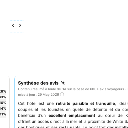
Synthèse des avis
Contenu résumé à l’aide de l’IA sur la base de 600+ avis voyageurs · 
26
%
mise à jour : 29 May 2026
33
%
16
%
Cet hôtel est une
retraite paisible et tranquille
, idéa
14
%
couples et les touristes en quête de détente et de com
11
%
bénéficie d'un
excellent emplacement
au cœur de K
offrant un accès direct à la mer et la proximité de White 
des boutiques et des restaurants. Le point fort des installa