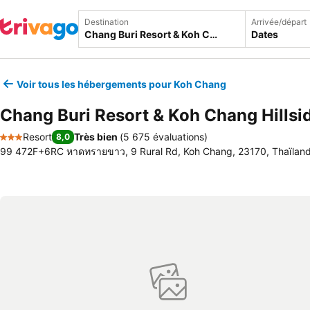
Destination
Arrivée/départ
Dates
Voir tous les hébergements pour Koh Chang
Chang Buri Resort & Koh Chang Hillsi
Resort
Très bien
(
5 675 évaluations
)
8,0
3 Étoiles
99 472F+6RC หาดทรายขาว, 9 Rural Rd, Koh Chang, 23170, Thaïlan