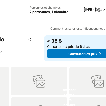
Personnes et chambres
FR · $
Se
2 personnes, 1 chambre
Comment les paiements influencent notre
de
Ajouter à mes favoris
38 $
de
Partager
Consulter les prix de
6 sites
de
Consulter les prix