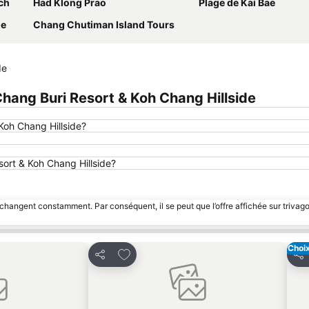
ch
Had Klong Prao
Plage de Kai Bae
ge
Chang Chutiman Island Tours
de
ang Buri Resort & Koh Chang Hillside
Koh Chang Hillside?
sort & Koh Chang Hillside?
 changent constamment. Par conséquent, il se peut que l’offre affichée sur trivago
Choix
avoris
Ajouter à mes favoris
Partager
Par