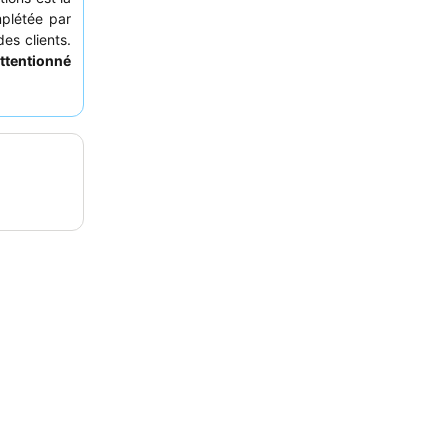
plétée par
es clients.
ttentionné
es options
us intime,
ine dans le