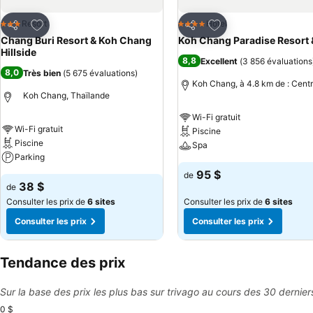
Ajouter à mes favoris
Ajouter à mes favor
Resort
Hotel
3 Étoiles
4 Étoiles
Partager
Partager
Chang Buri Resort & Koh Chang
Koh Chang Paradise Resort 
Hillside
8,8
Excellent
(
3 856 évaluations
8,0
Très bien
(
5 675 évaluations
)
Koh Chang, à 4.8 km de : Centr
Koh Chang, Thaïlande
Wi-Fi gratuit
Wi-Fi gratuit
Piscine
Piscine
Spa
Parking
95 $
de
38 $
de
Consulter les prix de
6 sites
Consulter les prix de
6 sites
Consulter les prix
Consulter les prix
Tendance des prix
Sur la base des prix les plus bas sur trivago au cours des 30 dernier
0 $