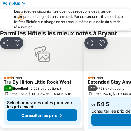
Voir plus
Les prix et les disponibilités que nous recevons des sites de
réservation changent constamment. Par conséquent, il se peut que
l’offre affichée sur trivago ne soit pas la même que celle du site de
réservation.
Parmi les Hôtels les mieux notés à Bryant
Partager
Ajouter à mes favoris
Partager
Ajouter à mes
Hotel
Hotel
3 Étoiles
2 Étoiles
Tru By Hilton Little Rock West
Extended Stay Amer
8,9
7,2
Excellent
(
2 223 évaluations
)
(
798 évaluations
)
Little Rock, à 14.0 km de : Centre-ville
Little Rock, à 11.3 km d
Sélectionnez des dates pour voir
64 $
de
les prix exacts
Consulter les prix d
Consulter les prix