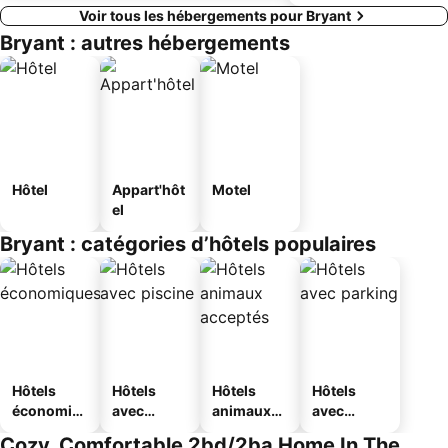
Voir tous les hébergements pour Bryant
Bryant : autres hébergements
Hôtel
Appart'hôt
Motel
el
Bryant : catégories d’hôtels populaires
Hôtels
Hôtels
Hôtels
Hôtels
économiq
avec
animaux
avec
ues
piscine
acceptés
parking
Cozy, Comfortable 2bd/2ba Home In The