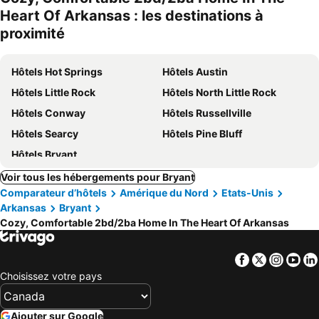
Heart Of Arkansas : les destinations à
proximité
Hôtels Hot Springs
Hôtels Austin
Hôtels Little Rock
Hôtels North Little Rock
Hôtels Conway
Hôtels Russellville
Hôtels Searcy
Hôtels Pine Bluff
Hôtels Bryant
Voir tous les hébergements pour Bryant
Comparateur d’hôtels
Amérique du Nord
Etats-Unis
Arkansas
Bryant
Cozy, Comfortable 2bd/2ba Home In The Heart Of Arkansas
Facebook
Twitter
Insta
Yo
Choisissez votre pays
Ajouter sur Google