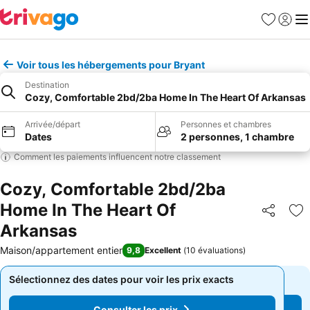
Favoris
Se con
Me
Voir tous les hébergements pour Bryant
Destination
Cozy, Comfortable 2bd/2ba Home In The Heart Of Arkansas
Arrivée/départ
Personnes et chambres
Dates
2 personnes, 1 chambre
Comment les paiements influencent notre classement
Cozy, Comfortable 2bd/2ba
Home In The Heart Of
Partager
Aj
Arkansas
Maison/appartement entier
9,8
Excellent
(
10 évaluations
)
Sélectionnez des dates pour voir les prix exacts
Sélectionnez des dates pour voir les prix exacts
Consulter les prix
Consulter les prix