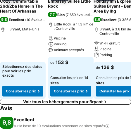
Cozy, Comfortable
Embassy Suites Little
Holiday Inn Expres
2bd/2ba Home In The
Rock
Suites Bryant - Be
Heart Of Arkansas
Area By Ihg
7,7
Bien
(
7 659 évaluations
)
9,8
8,9
Excellent
(
10 évaluations
)
Excellent
(
3 386 é
Little Rock, à 11.3 km de
: Centre-ville
Bryant, Etats-Unis
Bryant, à 3.8 km de
Centre-ville
Piscine
Wi-Fi gratuit
Parking
Piscine
Animaux acceptés
Parking
153 $
de
Sélectionnez des dates
126 $
de
pour voir les prix
exacts
Consulter les prix de
14
Consulter les prix de
sites
sites
Consulter les prix
Consulter les prix
Consulter les prix
Voir tous les hébergements pour Bryant
Avis
Excellent
9,8
sur la base de 10 évaluations provenant de sites
réputés