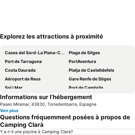
Explorez les attractions à proximité
Agrandir la carte
Cases del Sord-La Plana-Can Pei
Plage de Sitges
Port de Tarragone
PortAventura
Costa Daurada
Platja de Castelldefels
Aéroport de Reus
Gare Renfe de Stiges
Sol i Mar
Port de Cambrils
Informations sur l’hébergement
Akasaka
Plage de Llevant
Paseo Miramar, 43830, Torredembarra, Espagne
La plana de Sitges
Arc de Berà
Voir plus
Centro Ciudad Eixemple
Bonavista
Questions fréquemment posées à propos de
Tropical Salou
Altafulla
Camping Clarà
Cathédrale de Tarragone
Port-au-Prince
Y a-t-il une piscine à Camping Clarà?