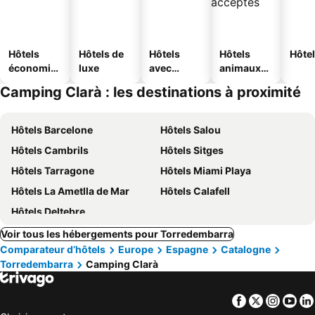
Hôtels
Hôtels de
Hôtels
Hôtels
Hôtel
économiq
luxe
avec
animaux
ues
piscine
acceptés
Camping Clarà : les destinations à proximité
Hôtels Barcelone
Hôtels Salou
Hôtels Cambrils
Hôtels Sitges
Hôtels Tarragone
Hôtels Miami Playa
Hôtels La Ametlla de Mar
Hôtels Calafell
Hôtels Deltebre
Voir tous les hébergements pour Torredembarra
Comparateur d’hôtels
Europe
Espagne
Catalogne
Torredembarra
Camping Clarà
Facebook
Twitter
Insta
Yo