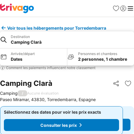
Favoris
Se con
Me
Voir tous les hébergements pour Torredembarra
Destination
Camping Clarà
Arrivée/départ
Personnes et chambres
Dates
2 personnes, 1 chambre
Comment les paiements influencent notre classement
Camping Clarà
Partager
Aj
Camping
/
Aucune évaluation
Paseo Miramar, 43830, Torredembarra, Espagne
Sélectionnez des dates pour voir les prix exacts
Sélectionnez des dates pour voir les prix exacts
Consulter les prix
Consulter les prix