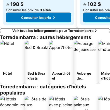
198 $
102 $
de
de
Consulter les prix de
3 sites
Consulter les pr
Consulter les prix
Consulter
Voir tous les hébergements pour Torredembarra
Torredembarra : autres hébergements
Hôtel
Bed & Brea
Appart'hôt
Auberge
Mais
kfasts
el
de
d'hô
jeunesse
Torredembarra : catégories d’hôtels
populaires