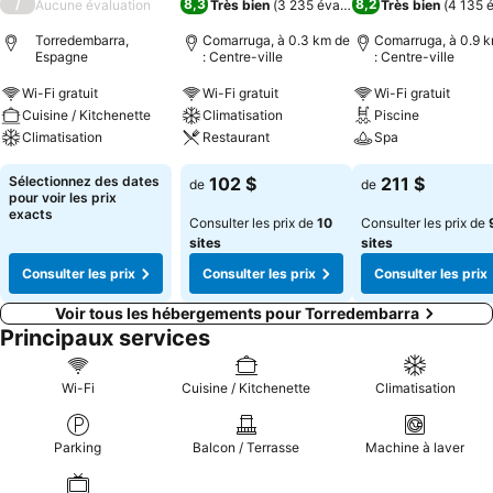
/
8,3
8,2
Aucune évaluation
Très bien
(
3 235 évaluations
Très bien
)
(
4 135 é
Torredembarra,
Comarruga, à 0.3 km de
Comarruga, à 0.9 
Espagne
: Centre-ville
: Centre-ville
Wi-Fi gratuit
Wi-Fi gratuit
Wi-Fi gratuit
Cuisine / Kitchenette
Climatisation
Piscine
Climatisation
Restaurant
Spa
Sélectionnez des dates
102 $
211 $
de
de
pour voir les prix
exacts
Consulter les prix de
10
Consulter les prix de
sites
sites
Consulter les prix
Consulter les prix
Consulter les prix
Voir tous les hébergements pour Torredembarra
Principaux services
Wi-Fi
Cuisine / Kitchenette
Climatisation
Parking
Balcon / Terrasse
Machine à laver