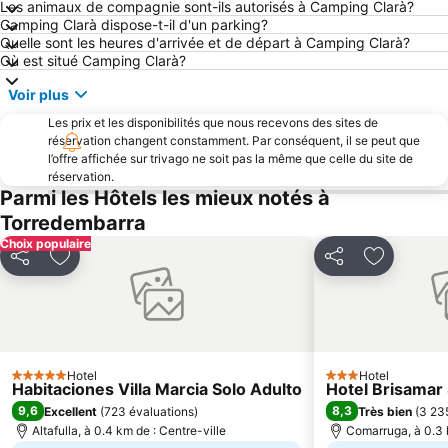
Les animaux de compagnie sont-ils autorisés à Camping Clarà?
Balmins
Castell de Siurana
Camping Clarà dispose-t-il d'un parking?
Quelle sont les heures d'arrivée et de départ à Camping Clarà?
El Roc de Sant Gaietà
Tamarit
Où est situé Camping Clarà?
Costa Daurada
Platja de Coma-ruga
Voir plus
La Rambla Nova
Mirador de Salou
Les prix et les disponibilités que nous recevons des sites de
Cap de Salou
Ponent
réservation changent constamment. Par conséquent, il se peut que
l’offre affichée sur trivago ne soit pas la même que celle du site de
Plaça de la Llibertat
Estación de Autobuses
réservation.
Auditori de l'Hotel Meliá
Cases Noves
Parmi les Hôtels les mieux notés à
Torredembarra
Cala fonda
Església de Sant Vicenç de Calders
Choix populaire
de Calafell
Amphitheâtre romain
Partager
Ajouter à mes favoris
Partager
Ajouter à
Covamar
Lauren Reus
Cap de Saint Pierre
Vilafortuny
Passeig Marítim de Ponent
Promenade de la Ribera
Terra Mar
Poble Sec-Pins Vens
Hotel
Hotel
5 Étoiles
3 Étoiles
Habitaciones Villa Marcia Solo Adulto
Hotel Brisamar 
Centro-Casco Antiguo
La Llevantina
9,6
8,3
Excellent
(
723 évaluations
)
Très bien
(
3 23
Plage de San Sebastián
Port Ginesta
Altafulla, à 0.4 km de : Centre-ville
Comarruga, à 0.3 