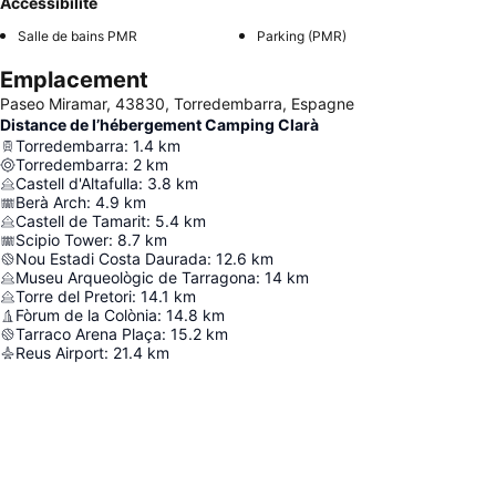
Accessibilité
Salle de bains PMR
Parking (PMR)
Emplacement
Paseo Miramar, 43830, Torredembarra, Espagne
Distance de l’hébergement Camping Clarà
Torredembarra
:
1.4
km
Torredembarra
:
2
km
Castell d'Altafulla
:
3.8
km
Berà Arch
:
4.9
km
Castell de Tamarit
:
5.4
km
Scipio Tower
:
8.7
km
Nou Estadi Costa Daurada
:
12.6
km
Museu Arqueològic de Tarragona
:
14
km
Torre del Pretori
:
14.1
km
Fòrum de la Colònia
:
14.8
km
Tarraco Arena Plaça
:
15.2
km
Reus Airport
:
21.4
km