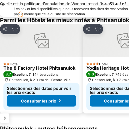
Quelle est la politique d'annulation de Wannari resort วันนาริรีสอร์ท?
Les prix et les disponibilités que nous recevons des sites de réservation
pas la même que celle du site de réservation.
Parmi les Hôtels les mieux notés à Phitsanulo
Ajouter à mes favoris
Ajouter à mes f
Partager
Partager
Hotel
Hotel
2 Étoiles
4 Étoiles
The 8 Factory Hotel Phitsanulok
Yodia Heritage Hot
8,7
9,0
Excellent
(
1 144 évaluations
)
Excellent
(
1 745 éva
Phitsanulok, à 2.0 km de : Centre-ville
Phitsanulok, à 0.7 km d
Sélectionnez des dates pour voir
Sélectionnez des da
les prix exacts
les prix exacts
Consulter les prix
Consulter le
Phitsanulok : autres hébergements