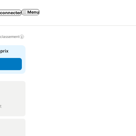
Menu
 connecter
 classement
 prix
t