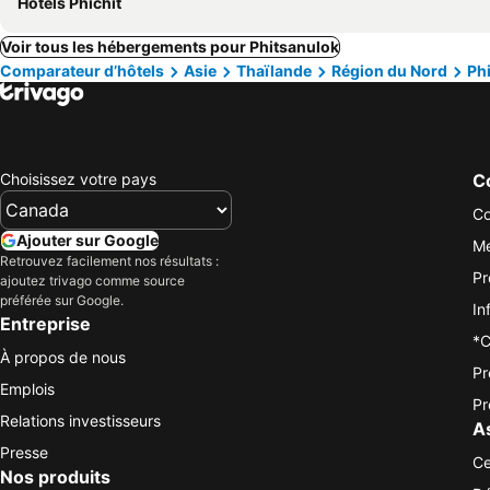
Hôtels Phichit
Voir tous les hébergements pour Phitsanulok
Comparateur d’hôtels
Asie
Thaïlande
Région du Nord
Ph
Choisissez votre pays
Co
Co
Ajouter sur Google
Me
Retrouvez facilement nos résultats :
Pr
ajoutez trivago comme source
préférée sur Google.
In
Entreprise
*C
À propos de nous
Pr
Emplois
Pr
Relations investisseurs
A
Presse
Ce
Nos produits