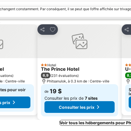
 changent constamment. Par conséquent, il se peut que l’offre affichée sur trivago
k
avoris
Ajouter à mes favoris
Partager
Par
Hotel
2 Étoiles
3 É
el
The Prince Hotel
U-
6,9
8,
luations
)
(
231 évaluations
)
e : Centre-ville
Phitsanulok, à 0.3 km de : Centre-ville
tes pour voir
S
19 $
de
l
Consulter les prix de
7 sites
s prix
Consulter les prix
Voir tous les hébergements pour P